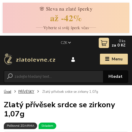
🌸 Sleva na zlaté šperky
až -42%
Vyberte si svůj šperk včas
0
ks
CZK
za
0 Kč
Menu
Hledat
Úvod
PŘÍVĚSKY
Zlatý přívěsek srdce se zirkony 1,07g
Zlatý přívěsek srdce se zirkony
1,07g
Poštovné ZDARMA
Skladem