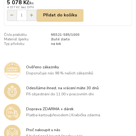
5 078 Kč
/
ks
4 197 Kč
bez DPH
Přidat do košíku
Číslo produktu:
N5521-585/1000
Materiál šperku:
žluté zlato
Typ přívěsku:
na krk
Ověřeno zákazníky
Doporučuje nás 98 % našich zákazníků
Odesíláme ihned, na vrácení máte 30 dnů
Při objednání do 11:00 v pracovním dni
Doprava ZDARMA + dárek
Platba kartou/převodem | Krabička zdarma
Proč nakoupit u nás