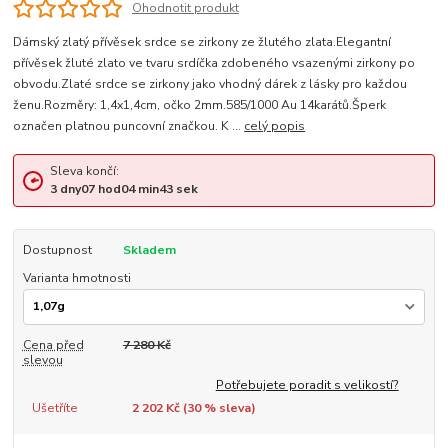
Ohodnotit produkt
Dámský zlatý přívěsek srdce se zirkony ze žlutého zlata.Elegantní
přívěsek žluté zlato ve tvaru srdíčka zdobeného vsazenými zirkony po
obvodu.Zlaté srdce se zirkony jako vhodný dárek z lásky pro každou
ženu.Rozměry: 1,4x1,4cm, očko 2mm.585/1000 Au 14karátů.Šperk
označen platnou puncovní značkou. K ...
celý popis
Sleva končí:
3
dny
07
hod
04
min
42
sek
Dostupnost
Skladem
Varianta hmotnosti
Cena před
7 280 Kč
slevou
Potřebujete poradit s velikostí?
Ušetříte
2 202 Kč (
30
% sleva)