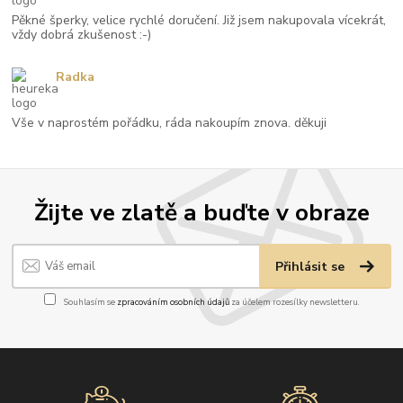
Pěkné šperky, velice rychlé doručení. Již jsem nakupovala vícekrát,
vždy dobrá zkušenost :-)
Radka
Vše v naprostém pořádku, ráda nakoupím znova. děkuji
Žijte ve zlatě a buďte v obraze
Přihlásit se
Souhlasím se
zpracováním osobních údajů
za účelem rozesílky newsletteru.