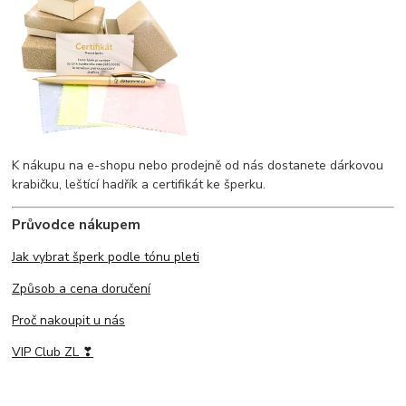
K nákupu na e-shopu nebo prodejně od nás dostanete dárkovou
krabičku, leštící hadřík a certifikát ke šperku.
Průvodce nákupem
Jak vybrat šperk podle tónu pleti
Způsob a cena doručení
Proč nakoupit u nás
VIP Club ZL ❣