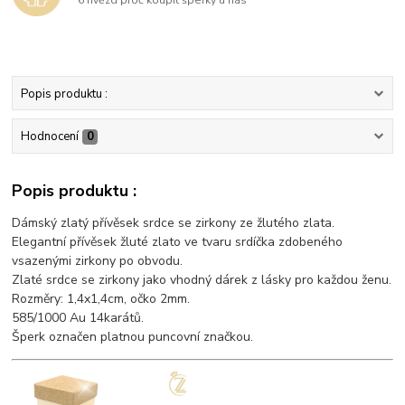
6 hvězd proč koupit šperky u nás
Popis produktu :
Hodnocení
0
Popis produktu :
Dámský zlatý přívěsek srdce se zirkony ze žlutého zlata.
Elegantní přívěsek žluté zlato ve tvaru srdíčka zdobeného
vsazenými zirkony po obvodu.
Zlaté srdce se zirkony jako vhodný dárek z lásky pro každou ženu.
Rozměry: 1,4x1,4cm, očko 2mm.
585/1000 Au 14karátů.
Šperk označen platnou puncovní značkou.