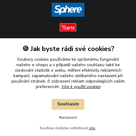
🍪 Jak byste rádi své cookies?
Sledujte nás
Soubory cookies používáme ke správnému fungování
našeho e-shopu a v případě vašeho souhlasu také ke
sledování statistik o webu, měření efektivity reklamních
kampaní, zapamatování vašeho oblíbeného nastavení při
Plaťte u nás bezpečně
používání stránek, či zobrazení reklam odpovídajících vašim
preferencím.
Více k využití cookies
Souhlasím
Nastavení
Souhlas můžete odmítnout
zde
.
2010–2026 © B&B Goldinvestic s.r.o. - Všechna práva vyhrazena.