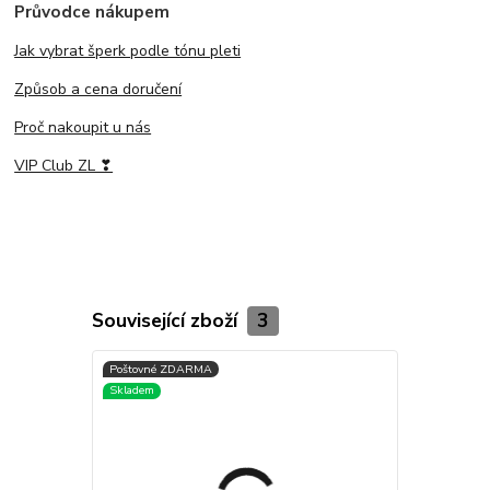
Průvodce nákupem
Jak vybrat šperk podle tónu pleti
Způsob a cena doručení
Proč nakoupit u nás
VIP Club ZL ❣
Související zboží
3