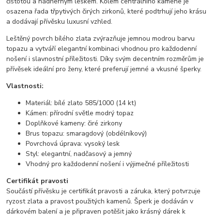
čistotou a nádherným leskem. Kolem centrálního kamene je
osazena řada třpytivých čirých zirkonů, které podtrhují jeho krásu
a dodávají přívěsku luxusní vzhled.
Leštěný povrch bílého zlata zvýrazňuje jemnou modrou barvu
topazu a vytváří elegantní kombinaci vhodnou pro každodenní
nošení i slavnostní příležitosti. Díky svým decentním rozměrům je
přívěsek ideální pro ženy, které preferují jemné a vkusné šperky.
Vlastnosti:
Materiál: bílé zlato 585/1000 (14 kt)
Kámen: přírodní světle modrý topaz
Doplňkové kameny: čiré zirkony
Brus topazu: smaragdový (obdélníkový)
Povrchová úprava: vysoký lesk
Styl: elegantní, nadčasový a jemný
Vhodný pro každodenní nošení i výjimečné příležitosti
Certifikát pravosti
Součástí přívěsku je certifikát pravosti a záruka, který potvrzuje
ryzost zlata a pravost použitých kamenů. Šperk je dodáván v
dárkovém balení a je připraven potěšit jako krásný dárek k