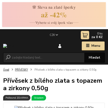
🌸 Sleva na zlaté šperky
až -42%
Vyberte si svůj šperk včas
0
ks
CZK
za
0 Kč
Menu
Hledat
Úvod
PŘÍVĚSKY
Přívěsek z bílého zlata s topazem a zirkony 0,50g
Přívěsek z bílého zlata s topazem
a zirkony 0,50g
Poštovné ZDARMA
Skladem