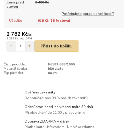
Cena před
3 400 Kč
slevou
Potřebujete poradit s velikostí?
Ušetříte
618 Kč (
18
% sleva)
2 782 Kč
/
ks
2 299 Kč
bez DPH
Přidat do košíku
Číslo produktu:
N6189-585/1000
Materiál šperku:
bílé zlato
Typ přívěsku:
na krk
Ověřeno zákazníky
Doporučuje nás 98 % našich zákazníků
Odesíláme ihned, na vrácení máte 30 dnů
Při objednání do 11:00 v pracovním dni
Doprava ZDARMA + dárek
Platba kartou/převodem | Krabička zdarma