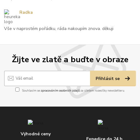
Radka
Vše v naprostém pořádku, ráda nakoupím znova. děkuji
Žijte ve zlatě a buďte v obraze
Přihlásit se
Souhlasím se
zpracováním osobních údajů
za účelem rozesílky newsletteru.
Výhodné ceny
Expedice do 24 h