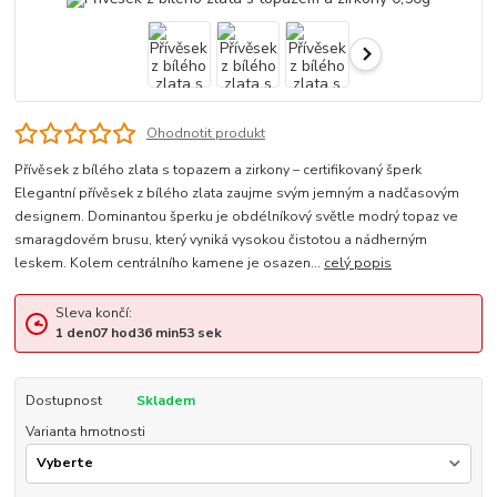
Ohodnotit produkt
Přívěsek z bílého zlata s topazem a zirkony – certifikovaný šperk
Elegantní přívěsek z bílého zlata zaujme svým jemným a nadčasovým
designem. Dominantou šperku je obdélníkový světle modrý topaz ve
smaragdovém brusu, který vyniká vysokou čistotou a nádherným
leskem. Kolem centrálního kamene je osazen...
celý popis
Sleva končí:
1
den
07
hod
36
min
52
sek
Dostupnost
Skladem
Varianta hmotnosti