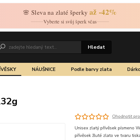
až -42%
🌸 Sleva na zlaté šperky
Vyberte si svůj šperk včas
Hledat
ÍVĚSKY
NÁUŠNICE
Podle barvy zlata
Dárko
,32g
Ohodnotit pr
Unisex zlatý přívěsek písmeno W
přívěsek žluté zlato ve tvaru ti