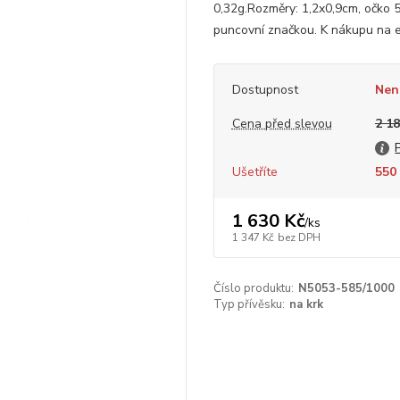
0,32g.Rozměry: 1,2x0,9cm, očko
puncovní značkou. K nákupu na e
Dostupnost
Nen
Cena před slevou
2 18
Ušetříte
550 
1 630 Kč
/
ks
1 347 Kč
bez DPH
Číslo produktu:
N5053-585/1000
Typ přívěsku:
na krk