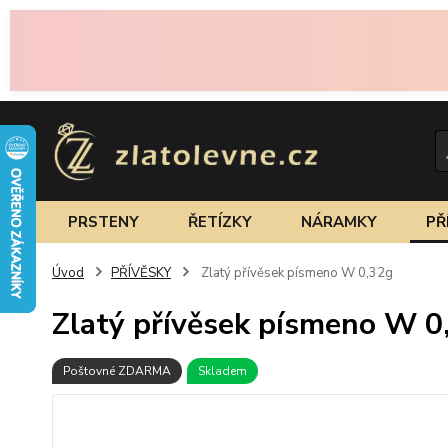
PRSTENY
ŘETÍZKY
NÁRAMKY
PŘ
Úvod
PŘÍVĚSKY
Zlatý přívěsek písmeno W 0,32g
Zlatý přívěsek písmeno W 0
Poštovné ZDARMA
Skladem