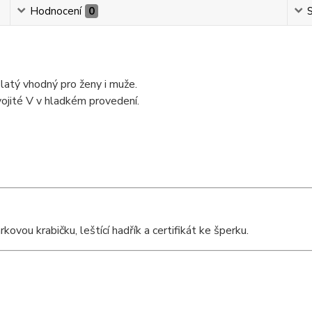
Hodnocení
0
S
latý vhodný pro ženy i muže.
vojité V v hladkém provedení.
vou krabičku, leštící hadřík a certifikát ke šperku.