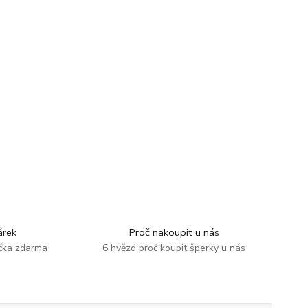
rek
Proč nakoupit u nás
ička zdarma
6 hvězd proč koupit šperky u nás