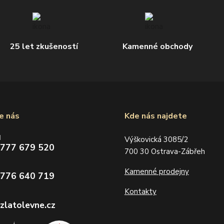
25 let zkušeností
Kamenné obchody
e nás
Kde nás najdete
d
Výškovická 3085/2
 777 679 520
700 30 Ostrava-Zábřeh
Kamenné prodejny
 776 640 719
Kontakty
zlatolevne.cz