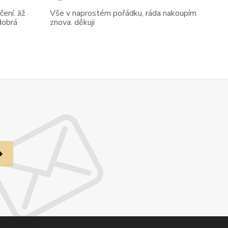
ení. Již
Vše v naprostém pořádku, ráda nakoupím
dobrá
znova. děkuji