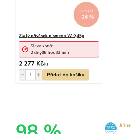
3 060 Kč
- 26 %
Zlatý přívěsek písmeno W 0,45g
Sleva končí:
2
dny
05
hod
33
min
2 277 Kč
/
ks
Přidat do košíku
98 %
Jiřina