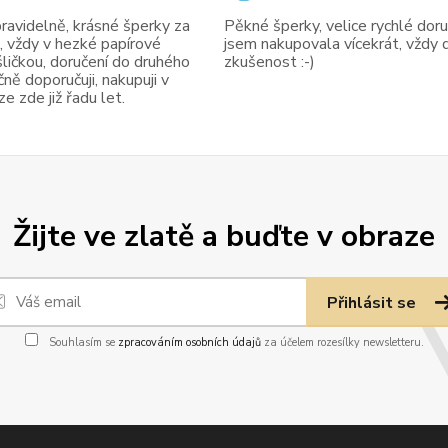
avidelně, krásné šperky za
Pěkné šperky, velice rychlé doruč
, vždy v hezké papírové
jsem nakupovala vícekrát, vždy 
ličkou, doručení do druhého
zkušenost :-)
ně doporučuji, nakupuji v
 zde již řadu let.
Žijte ve zlatě a buďte v obraze
Přihlásit se
Souhlasím se
zpracováním osobních údajů
za účelem rozesílky newsletteru.