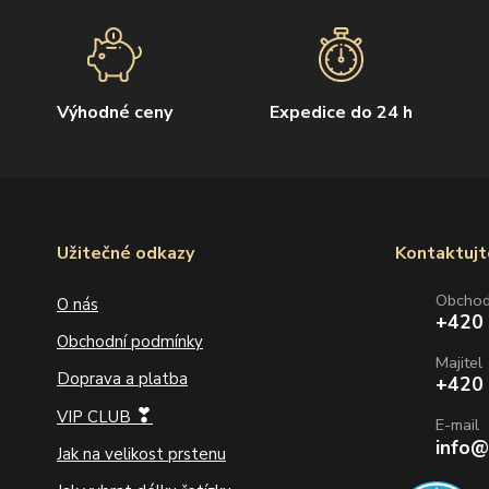
Výhodné ceny
Expedice do 24 h
Užitečné odkazy
Kontaktujt
Obcho
O nás
+420
Obchodní podmínky
Majitel
Doprava a platba
+420
❣
VIP CLUB
E-mail
info@
Jak na velikost prstenu