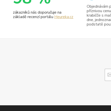
Objednávám pr
příznivou cenu
zákazníků nás doporučuje na
krabičče s maš
základě recenzí portálu
Heureka.cz
dne, jednoznač
podstatě pouze