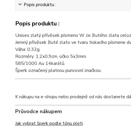
Popis produktu :
Popis produktu :
Unisex zlatý přívěsek písmeno W ze žlutého zlata celoz
Jemný přívěsek žluté zlato ve tvaru tiskacího písmene d
Váha: 0,32g.
Rozměry: 1,2x0,9cm, očko 5x3mm.
585/1000 Au 14karátů.
Šperk označený platnou puncovní značkou.
K nákupu na e-shopu nebo prodejně od nás dostanete dárko
Průvodce nákupem
Jak vybrat šperk podle tónu pleti