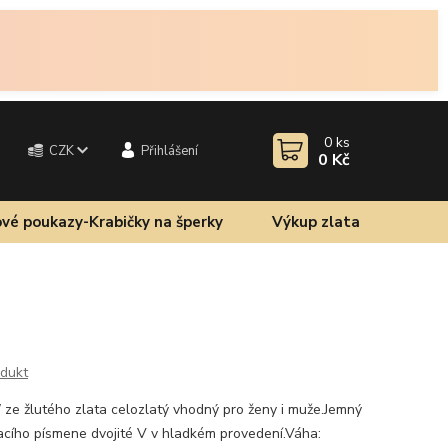
0
ks
CZK
Přihlášení
0 Kč
vé poukazy-Krabičky na šperky
Výkup zlata
odukt
 ze žlutého zlata celozlatý vhodný pro ženy i muže.Jemný
skacího písmene dvojité V v hladkém provedení.Váha: