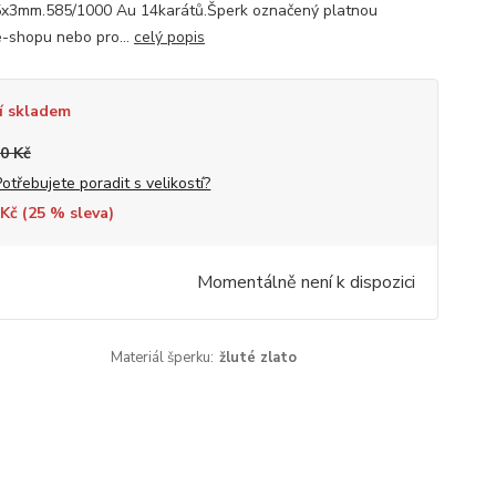
 5x3mm.585/1000 Au 14karátů.Šperk označený platnou
-shopu nebo pro...
celý popis
í skladem
0 Kč
Potřebujete poradit s velikostí?
Kč (
25
% sleva)
Momentálně není k dispozici
Materiál šperku:
žluté zlato