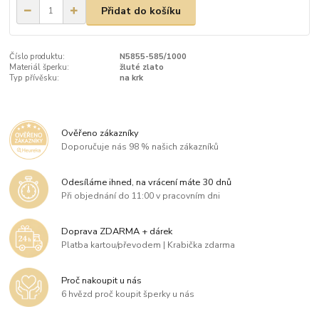
Přidat do košíku
Číslo produktu:
N5855-585/1000
Materiál šperku:
žluté zlato
Typ přívěsku:
na krk
Ověřeno zákazníky
Doporučuje nás 98 % našich zákazníků
Odesíláme ihned, na vrácení máte 30 dnů
Při objednání do 11:00 v pracovním dni
Doprava ZDARMA + dárek
Platba kartou/převodem | Krabička zdarma
Proč nakoupit u nás
6 hvězd proč koupit šperky u nás