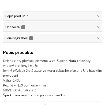
Popis produktu :
Hodnocení
0
Související zboží
1
Popis produktu :
Unisex zlatý přívěsek písmeno U ze žlutého zlata celozlatý
vhodný pro ženy i muže.
Jemný přívěsek žluté zlato ve tvaru tiskacího písmene U v hladkém
provedení.
Váha: 0,43g.
Rozměry: 1x0,8cm, očko 4mm.
585/1000 Au 14karátů.
Šperk označený platnou puncovní značkou.