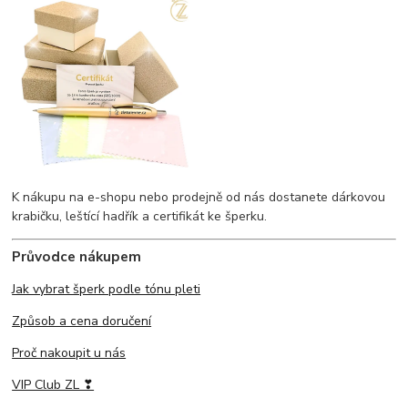
K nákupu na e-shopu nebo prodejně od nás dostanete dárkovou
krabičku, leštící hadřík a certifikát ke šperku.
Průvodce nákupem
Jak vybrat šperk podle tónu pleti
Způsob a cena doručení
Proč nakoupit u nás
VIP Club ZL ❣