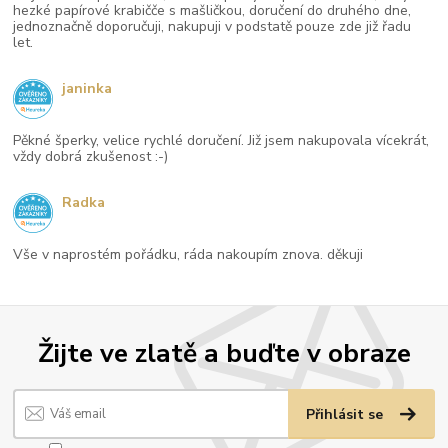
hezké papírové krabičče s mašličkou, doručení do druhého dne,
jednoznačně doporučuji, nakupuji v podstatě pouze zde již řadu
let.
janinka
Pěkné šperky, velice rychlé doručení. Již jsem nakupovala vícekrát,
vždy dobrá zkušenost :-)
Radka
Vše v naprostém pořádku, ráda nakoupím znova. děkuji
Žijte ve zlatě a buďte v obraze
Přihlásit se