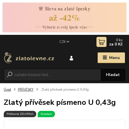
🌸 Sleva na zlaté šperky
až -42%
Vyberte si svůj šperk včas
0
ks
CZK
za
0 Kč
Menu
Hledat
Úvod
PŘÍVĚSKY
Zlatý přívěsek písmeno U 0,43g
Zlatý přívěsek písmeno U 0,43g
Poštovné ZDARMA
Skladem