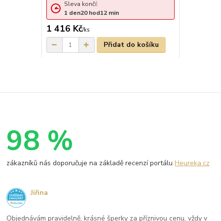
Sleva končí:
1
den
20
hod
12
min
1 416 Kč
/
ks
Přidat do košíku
98 %
zákazníků nás doporučuje na základě recenzí portálu
Heureka.cz
Jiřina
Objednávám pravidelně, krásné šperky za příznivou cenu, vždy v