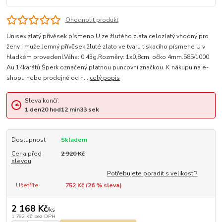
Ohodnotit produkt
Unisex zlatý přívěsek písmeno U ze žlutého zlata celozlatý vhodný pro
ženy i muže.Jemný přívěsek žluté zlato ve tvaru tiskacího písmene U v
hladkém provedení.Váha: 0,43g.Rozměry: 1x0,8cm, očko 4mm.585/1000
Au 14karátů.Šperk označený platnou puncovní značkou. K nákupu na e-
shopu nebo prodejně od n...
celý popis
Sleva končí:
1
den
20
hod
12
min
32
sek
Dostupnost
Skladem
Cena před
2 920 Kč
slevou
Potřebujete poradit s velikostí?
Ušetříte
752 Kč (
26
% sleva)
2 168 Kč
/
ks
1 792 Kč
bez DPH