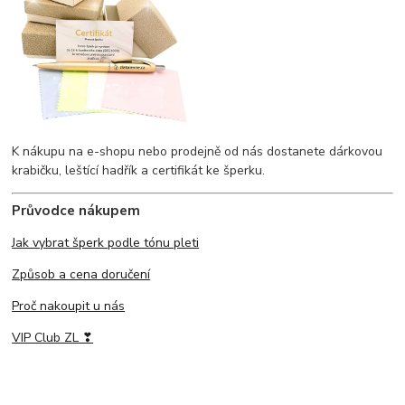
K nákupu na e-shopu nebo prodejně od nás dostanete dárkovou
krabičku, leštící hadřík a certifikát ke šperku.
Průvodce nákupem
Jak vybrat šperk podle tónu pleti
Způsob a cena doručení
Proč nakoupit u nás
VIP Club ZL ❣