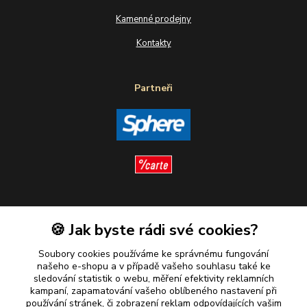
Kamenné prodejny
Kontakty
Partneři
Sledujte nás
🍪 Jak byste rádi své cookies?
Soubory cookies používáme ke správnému fungování
našeho e-shopu a v případě vašeho souhlasu také ke
sledování statistik o webu, měření efektivity reklamních
kampaní, zapamatování vašeho oblíbeného nastavení při
Plaťte u nás bezpečně
používání stránek, či zobrazení reklam odpovídajících vašim