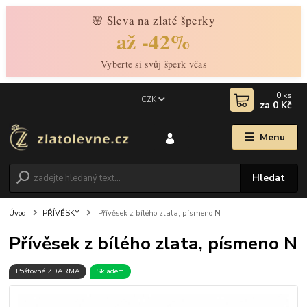
🌸 Sleva na zlaté šperky
až -42%
Vyberte si svůj šperk včas
0
ks
CZK
za
0 Kč
Menu
Hledat
Úvod
PŘÍVĚSKY
Přívěsek z bílého zlata, písmeno N
Přívěsek z bílého zlata, písmeno N
Poštovné ZDARMA
Skladem