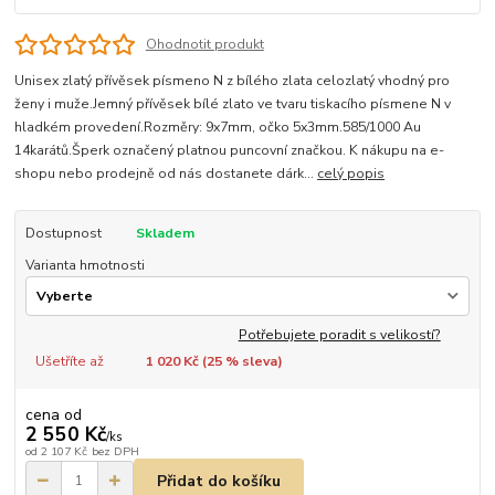
Ohodnotit produkt
Unisex zlatý přívěsek písmeno N z bílého zlata celozlatý vhodný pro
ženy i muže.Jemný přívěsek bílé zlato ve tvaru tiskacího písmene N v
hladkém provedení.Rozměry: 9x7mm, očko 5x3mm.585/1000 Au
14karátů.Šperk označený platnou puncovní značkou. K nákupu na e-
shopu nebo prodejně od nás dostanete dárk...
celý popis
Dostupnost
Skladem
Varianta hmotnosti
Potřebujete poradit s velikostí?
Ušetříte až
1 020 Kč (
25
% sleva)
cena od
2 550 Kč
/
ks
od
2 107 Kč
bez DPH
Přidat do košíku