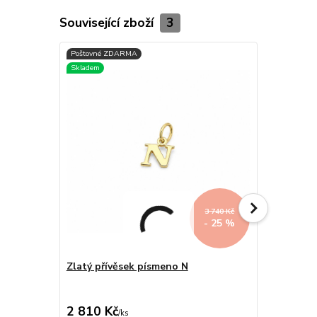
Související zboží
3
3 740 Kč
- 25 %
Zlatý přívěsek písmeno N
Přívěsek z
2 810 Kč
1 020 Kč
/
ks