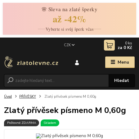
🌸 Sleva na zlaté šperky
až -42%
Vyberte si svůj šperk včas
0
ks
CZK
za
0 Kč
Menu
Hledat
Úvod
PŘÍVĚSKY
Zlatý přívěsek písmeno M 0,60g
Zlatý přívěsek písmeno M 0,60g
Poštovné ZDARMA
Skladem