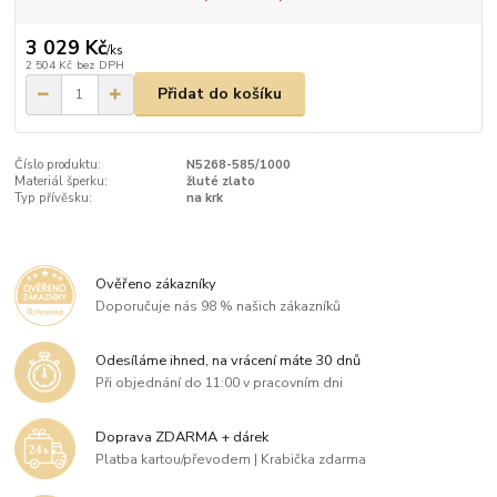
3 029 Kč
/
ks
2 504 Kč
bez DPH
Přidat do košíku
Číslo produktu:
N5268-585/1000
Materiál šperku:
žluté zlato
Typ přívěsku:
na krk
Ověřeno zákazníky
Doporučuje nás 98 % našich zákazníků
Odesíláme ihned, na vrácení máte 30 dnů
Při objednání do 11:00 v pracovním dni
Doprava ZDARMA + dárek
Platba kartou/převodem | Krabička zdarma