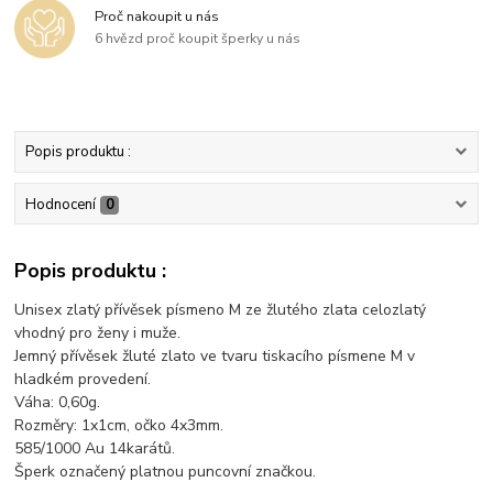
Proč nakoupit u nás
6 hvězd proč koupit šperky u nás
Popis produktu :
Hodnocení
0
Popis produktu :
Unisex zlatý přívěsek písmeno M ze žlutého zlata celozlatý
vhodný pro ženy i muže.
Jemný přívěsek žluté zlato ve tvaru tiskacího písmene M v
hladkém provedení.
Váha: 0,60g.
Rozměry: 1x1cm, očko 4x3mm.
585/1000 Au 14karátů.
Šperk označený platnou puncovní značkou.