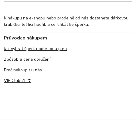
K nákupu na e-shopu nebo prodejně od nás dostanete dárkovou
krabičku, leštící hadřík a certifikát ke šperku.
Průvodce nákupem
Jak vybrat šperk podle tónu pleti
Způsob a cena doručení
Proč nakoupit u nás
VIP Club ZL ❣