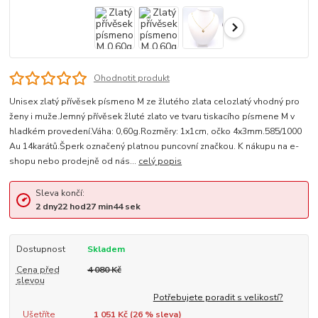
Ohodnotit produkt
Unisex zlatý přívěsek písmeno M ze žlutého zlata celozlatý vhodný pro
ženy i muže.Jemný přívěsek žluté zlato ve tvaru tiskacího písmene M v
hladkém provedení.Váha: 0,60g.Rozměry: 1x1cm, očko 4x3mm.585/1000
Au 14karátů.Šperk označený platnou puncovní značkou. K nákupu na e-
shopu nebo prodejně od nás...
celý popis
Sleva končí:
2
dny
22
hod
27
min
44
sek
Dostupnost
Skladem
Cena před
4 080 Kč
slevou
Potřebujete poradit s velikostí?
Ušetříte
1 051 Kč (
26
% sleva)