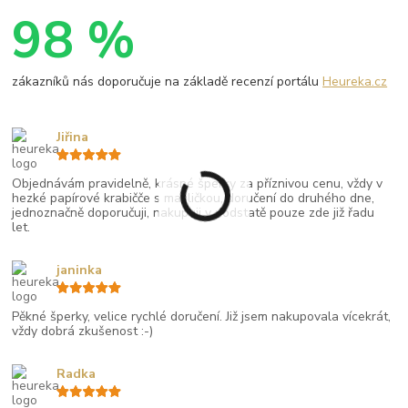
98 %
zákazníků nás doporučuje na základě recenzí portálu
Heureka.cz
Jiřina
Objednávám pravidelně, krásné šperky za příznivou cenu, vždy v
hezké papírové krabičče s mašličkou, doručení do druhého dne,
jednoznačně doporučuji, nakupuji v podstatě pouze zde již řadu
let.
janinka
Pěkné šperky, velice rychlé doručení. Již jsem nakupovala vícekrát,
vždy dobrá zkušenost :-)
Radka