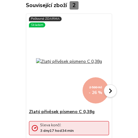
Související zboží
2
2 580 Kč
- 26 %
Zlatý přívěsek písmeno C 0,38g
Zlatý přív
Sleva 
Sleva končí:
3
dny
3
dny
17
hod
34
min
cena od