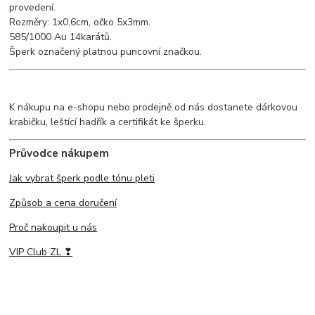
provedení.
Rozměry: 1x0,6cm, očko 5x3mm.
585/1000 Au 14karátů.
Šperk označený platnou puncovní značkou.
K nákupu na e-shopu nebo prodejně od nás dostanete dárkovou
krabičku, leštící hadřík a certifikát ke šperku.
Průvodce nákupem
Jak vybrat šperk podle tónu pleti
Způsob a cena doručení
Proč nakoupit u nás
VIP Club ZL ❣