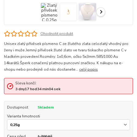
Ohodnotit produkt
Unisex zlatý přívěsek písmeno C ze žlutého zlata celozlatý vhodný pro
ženy i muže.Jemný přívěsek žluté zlato ve tvaru tiskacího písmene C v
hladkém provedení.Rozměry: 1x0,6cm, očko 5x3mm.585/1000 Au
14karátů.Šperk označený platnou puncovní značkou. K nákupu na e-
shopu nebo prodejně od nás dostanete...
celý popis
Sleva končí:
3
dny
17
hod
34
min
04
sek
Dostupnost
Skladem
Varianta hmotnosti
Cena před
1 700 Kč