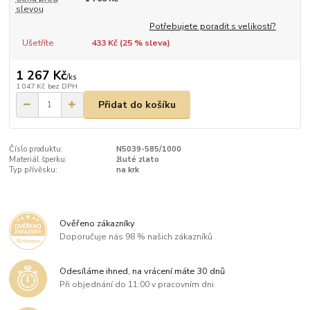
slevou
Potřebujete poradit s velikostí?
Ušetříte
433 Kč (
25
% sleva)
1 267 Kč
/
ks
1 047 Kč
bez DPH
Přidat do košíku
Číslo produktu:
N5039-585/1000
Materiál šperku:
žluté zlato
Typ přívěsku:
na krk
Ověřeno zákazníky
Doporučuje nás 98 % našich zákazníků
Odesíláme ihned, na vrácení máte 30 dnů
Při objednání do 11:00 v pracovním dni