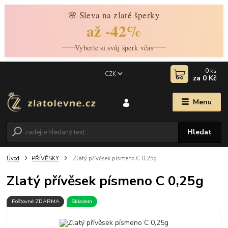
🌸 Sleva na zlaté šperky
až -42%
Vyberte si svůj šperk včas
0
ks
CZK
za
0 Kč
Menu
Hledat
Úvod
PŘÍVĚSKY
Zlatý přívěsek písmeno C 0,25g
Zlatý přívěsek písmeno C 0,25g
Poštovné ZDARMA
Skladem