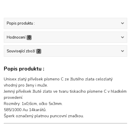
Popis produktu :
Hodnocení
0
Související zboží
2
Popis produktu :
Unisex zlatý přívěsek písmeno C ze žlutého zlata celozlatý
vhodný pro ženy i muže.
Jemný přívěsek žluté zlato ve tvaru tiskacího písmene C v hladkém
provedení.
Rozměry: 1x0,6cm, očko 5x3mm.
585/1000 Au 14karátů.
Šperk označený platnou puncovní značkou.