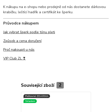
K nákupu na e-shopu nebo prodejně od nás dostanete dárkovou
krabičku, leštící hadřík a certifikát ke šperku.
Průvodce nákupem
Jak vybrat šperk podle tónu pleti
Způsob a cena doručení
Proč nakoupit u nás
VIP Club ZL ❣
Související zboží
2