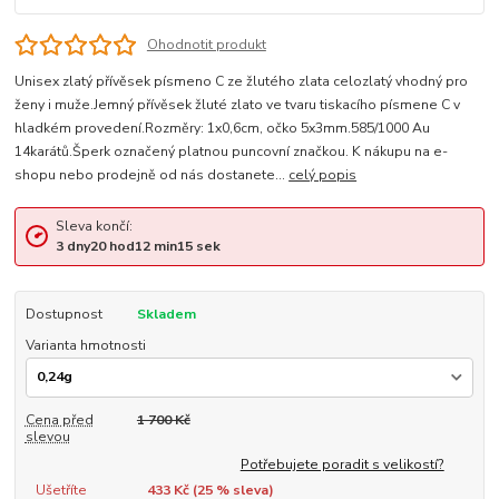
Ohodnotit produkt
Unisex zlatý přívěsek písmeno C ze žlutého zlata celozlatý vhodný pro
ženy i muže.Jemný přívěsek žluté zlato ve tvaru tiskacího písmene C v
hladkém provedení.Rozměry: 1x0,6cm, očko 5x3mm.585/1000 Au
14karátů.Šperk označený platnou puncovní značkou. K nákupu na e-
shopu nebo prodejně od nás dostanete...
celý popis
Sleva končí:
3
dny
20
hod
12
min
15
sek
Dostupnost
Skladem
Varianta hmotnosti
Cena před
1 700 Kč
slevou
Potřebujete poradit s velikostí?
Ušetříte
433 Kč (
25
% sleva)