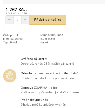
1 267 Kč
/
ks
1 047 Kč
bez DPH
Přidat do košíku
Číslo produktu:
N5039-585/1000
Materiál šperku:
žluté zlato
Typ přívěsku:
na krk
Ověřeno zákazníky
Doporučuje nás 98 % našich zákazníků
Odesíláme ihned, na vrácení máte 30 dnů
Při objednání do 11:00 v pracovním dni
Doprava ZDARMA + dárek
Platba kartou/převodem | Krabička zdarma
Proč nakoupit u nás
6 hvězd proč koupit šperky u nás