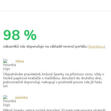
98 %
zákazníků nás doporučuje na základě recenzí portálu
Heureka.cz
Jiřina
Objednávám pravidelně, krásné šperky za příznivou cenu, vždy v
hezké papírové krabičče s mašličkou, doručení do druhého dne,
jednoznačně doporučuji, nakupuji v podstatě pouze zde již řadu
let.
janinka
Pěkné šperky, velice rychlé doručení. Již jsem nakupovala vícekrát,