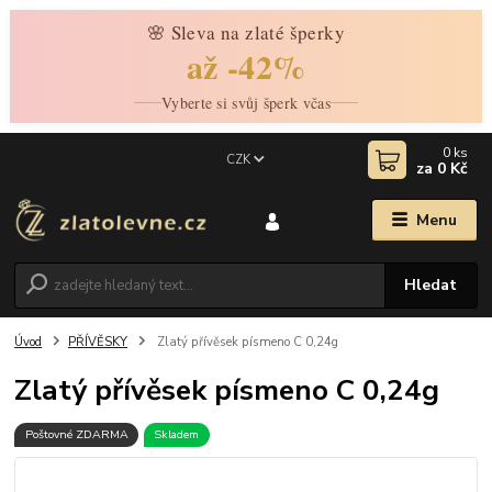
🌸 Sleva na zlaté šperky
až -42%
Vyberte si svůj šperk včas
0
ks
CZK
za
0 Kč
Menu
Hledat
Úvod
PŘÍVĚSKY
Zlatý přívěsek písmeno C 0,24g
Zlatý přívěsek písmeno C 0,24g
Poštovné ZDARMA
Skladem