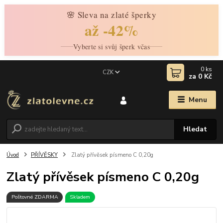
🌸 Sleva na zlaté šperky
až -42%
Vyberte si svůj šperk včas
0
ks
CZK
za
0 Kč
Menu
Hledat
Úvod
PŘÍVĚSKY
Zlatý přívěsek písmeno C 0,20g
Zlatý přívěsek písmeno C 0,20g
Poštovné ZDARMA
Skladem