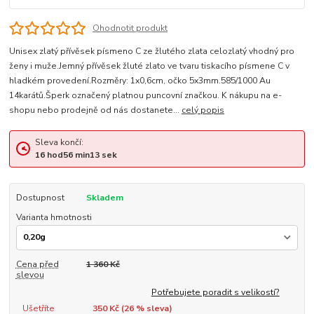
Ohodnotit produkt
Unisex zlatý přívěsek písmeno C ze žlutého zlata celozlatý vhodný pro
ženy i muže.Jemný přívěsek žluté zlato ve tvaru tiskacího písmene C v
hladkém provedení.Rozměry: 1x0,6cm, očko 5x3mm.585/1000 Au
14karátů.Šperk označený platnou puncovní značkou. K nákupu na e-
shopu nebo prodejně od nás dostanete...
celý popis
Sleva končí:
16
hod
56
min
12
sek
Dostupnost
Skladem
Varianta hmotnosti
Cena před
1 360 Kč
slevou
Potřebujete poradit s velikostí?
Ušetříte
350 Kč (
26
% sleva)