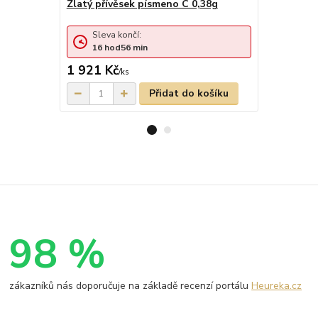
Zlatý přívěsek písmeno C 0,38g
Zlatý přív
Sleva 
Sleva končí:
16
ho
16
hod
56
min
cena od
1 921 Kč
1 614 Kč
/
ks
Přidat do košíku
98 %
zákazníků nás doporučuje na základě recenzí portálu
Heureka.cz