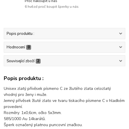
Proč nakoupit u nás
6 hvězd proč koupit šperky u nás
Popis produktu :
Hodnocení
0
Související zboží
2
Popis produktu :
Unisex zlatý přívěsek písmeno C ze žlutého zlata celozlatý
vhodný pro ženy i muže.
Jemný přívěsek žluté zlato ve tvaru tiskacího písmene C v hladkém
provedení.
Rozměry: 1x0,6cm, očko 5x3mm.
585/1000 Au 14karátů.
Šperk označený platnou puncovní značkou.