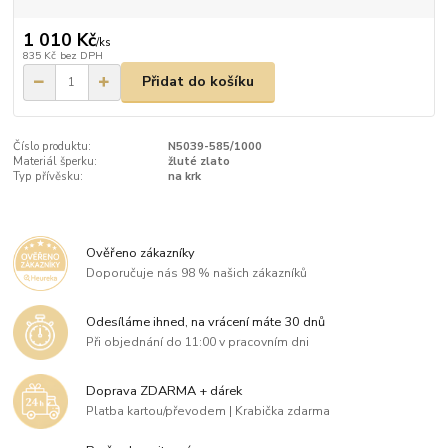
1 010 Kč
/
ks
835 Kč
bez DPH
Přidat do košíku
Číslo produktu:
N5039-585/1000
Materiál šperku:
žluté zlato
Typ přívěsku:
na krk
Ověřeno zákazníky
Doporučuje nás 98 % našich zákazníků
Odesíláme ihned, na vrácení máte 30 dnů
Při objednání do 11:00 v pracovním dni
Doprava ZDARMA + dárek
Platba kartou/převodem | Krabička zdarma