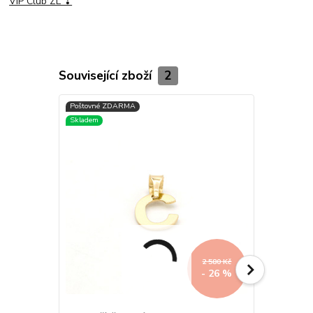
VIP Club ZL ❣
Související zboží
2
2 580 Kč
- 26 %