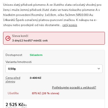
Unisex zlatý přívěsek písmeno A ze žlutého zlata celozlatý vhodný pro
ženy i muže.Jemný přívěsek žluté zlato ve tvaru tiskacího písmene A v
hladkém provedení.Rozměry: 1x0,8cm, očko 5x3mm.585/1000 Au
14karátů.Šperk označený platnou puncovní značkou. K nákupu na e-
shopu nebo prodejně od nás dostanete...
celý popis
Sleva končí:
3
dny
12
hod
57
min
01
sek
Dostupnost
Skladem
Varianta hmotnosti
Cena před
3 400 Kč
slevou
Potřebujete poradit s velikostí?
Ušetříte
875 Kč (
26
% sleva)
2 525 Kč
/
ks