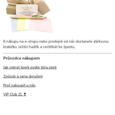
K nákupu na e-shopu nebo prodejně od nás dostanete dárkovou
krabičku, leštící hadřík a certifikát ke šperku.
Průvodce nákupem
Jak vybrat šperk podle tónu pleti
Způsob a cena doručení
Proč nakoupit u nás
VIP Club ZL ❣