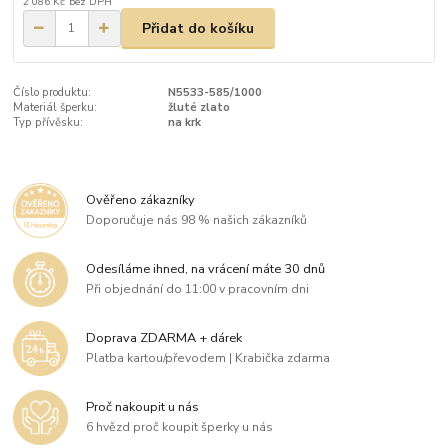
2 086 Kč
bez DPH
Přidat do košíku
Číslo produktu:
N5533-585/1000
Materiál šperku:
žluté zlato
Typ přívěsku:
na krk
Ověřeno zákazníky
Doporučuje nás 98 % našich zákazníků
Odesíláme ihned, na vrácení máte 30 dnů
Při objednání do 11:00 v pracovním dni
Doprava ZDARMA + dárek
Platba kartou/převodem | Krabička zdarma
Proč nakoupit u nás
6 hvězd proč koupit šperky u nás