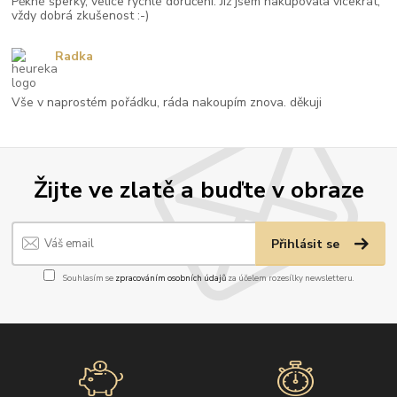
Pěkné šperky, velice rychlé doručení. Již jsem nakupovala vícekrát,
vždy dobrá zkušenost :-)
Radka
Vše v naprostém pořádku, ráda nakoupím znova. děkuji
Žijte ve zlatě a buďte v obraze
Přihlásit se
Souhlasím se
zpracováním osobních údajů
za účelem rozesílky newsletteru.