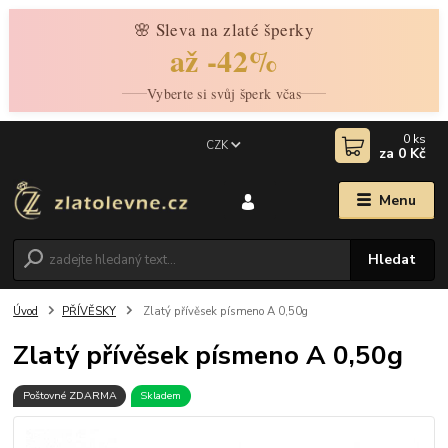
🌸 Sleva na zlaté šperky
až -42%
Vyberte si svůj šperk včas
0
ks
CZK
za
0 Kč
Menu
Hledat
Úvod
PŘÍVĚSKY
Zlatý přívěsek písmeno A 0,50g
Zlatý přívěsek písmeno A 0,50g
Poštovné ZDARMA
Skladem