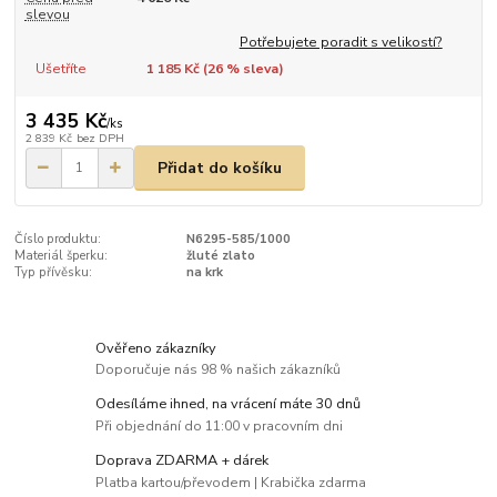
slevou
Potřebujete poradit s velikostí?
Ušetříte
1 185 Kč (
26
% sleva)
3 435 Kč
/
ks
2 839 Kč
bez DPH
Přidat do košíku
Číslo produktu:
N6295-585/1000
Materiál šperku:
žluté zlato
Typ přívěsku:
na krk
Ověřeno zákazníky
Doporučuje nás 98 % našich zákazníků
Odesíláme ihned, na vrácení máte 30 dnů
Při objednání do 11:00 v pracovním dni
Doprava ZDARMA + dárek
Platba kartou/převodem | Krabička zdarma