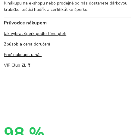
K nákupu na e-shopu nebo prodejně od nás dostanete dárkovou
krabičku, leštící hadřík a certifikát ke šperku.
Průvodce nákupem
Jak vybrat šperk podle tónu pleti
Způsob a cena doručení
Proč nakoupit u nás
VIP Club ZL ❣
98 %