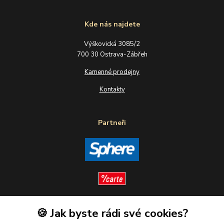
Kde nás najdete
Výškovická 3085/2
700 30 Ostrava-Zábřeh
Kamenné prodejny
Kontakty
Partneři
🍪 Jak byste rádi své cookies?
Sledujte nás