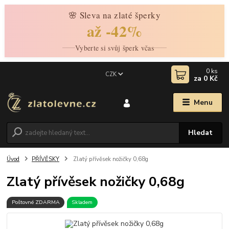
🌸 Sleva na zlaté šperky
až -42%
Vyberte si svůj šperk včas
0
ks
CZK
za
0 Kč
Menu
Hledat
Úvod
PŘÍVĚSKY
Zlatý přívěsek nožičky 0,68g
Zlatý přívěsek nožičky 0,68g
Poštovné ZDARMA
Skladem