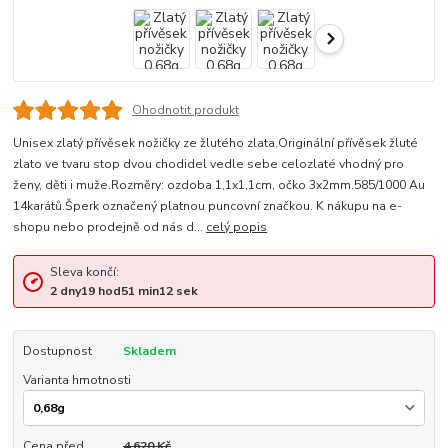
Ohodnotit produkt
Unisex zlatý přívěsek nožičky ze žlutého zlata.Originální přívěsek žluté
zlato ve tvaru stop dvou chodidel vedle sebe celozlaté vhodný pro
ženy, děti i muže.Rozměry: ozdoba 1,1x1,1cm, očko 3x2mm.585/1000 Au
14karátů.Šperk označený platnou puncovní značkou. K nákupu na e-
shopu nebo prodejně od nás d...
celý popis
Sleva končí:
2
dny
19
hod
51
min
12
sek
Dostupnost
Skladem
Varianta hmotnosti
Cena před
4 620 Kč