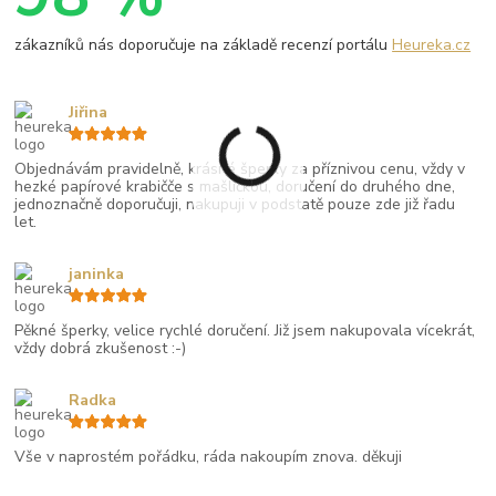
zákazníků nás doporučuje na základě recenzí portálu
Heureka.cz
Jiřina
Objednávám pravidelně, krásné šperky za příznivou cenu, vždy v
hezké papírové krabičče s mašličkou, doručení do druhého dne,
jednoznačně doporučuji, nakupuji v podstatě pouze zde již řadu
let.
janinka
Pěkné šperky, velice rychlé doručení. Již jsem nakupovala vícekrát,
vždy dobrá zkušenost :-)
Radka
Vše v naprostém pořádku, ráda nakoupím znova. děkuji