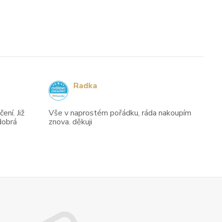
Radka
ení. Již
Vše v naprostém pořádku, ráda nakoupím
dobrá
znova. děkuji