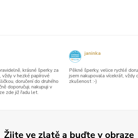
janinka
avidelně, krásné šperky za
Pěkné šperky, velice rychlé doruč
, vždy v hezké papírové
jsem nakupovala vícekrát, vždy 
ličkou, doručení do druhého
zkušenost :-)
ně doporučuji, nakupuji v
 zde již řadu let.
Žijte ve zlatě a buďte v obraze