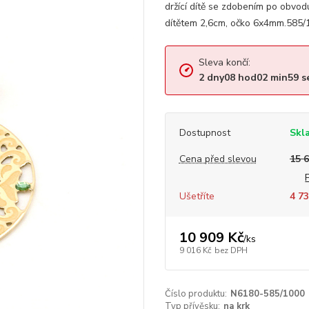
držící dítě se zdobením po obvo
dítětem 2,6cm, očko 6x4mm.585/1
Sleva končí:
2
dny
08
hod
02
min
59
s
Dostupnost
Skl
Cena před slevou
15 
Ušetříte
4 73
10 909 Kč
/
ks
9 016 Kč
bez DPH
Číslo produktu:
N6180-585/1000
Typ přívěsku:
na krk