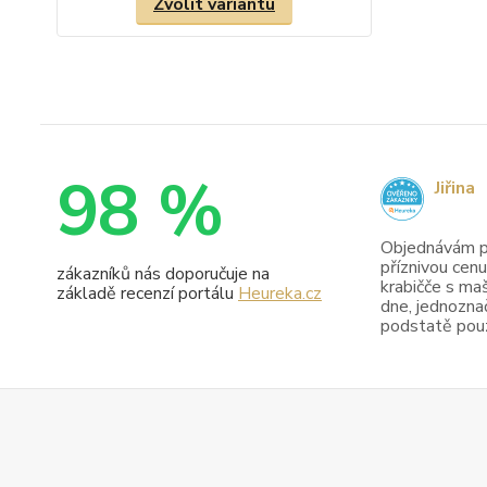
Zvolit variantu
98 %
Jiřina
Objednávám pr
příznivou cenu
zákazníků nás doporučuje na
krabičče s maš
základě recenzí portálu
Heureka.cz
dne, jednoznač
podstatě pouze