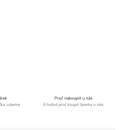
rek
Proč nakoupit u nás
ička zdarma
6 hvězd proč koupit šperky u nás