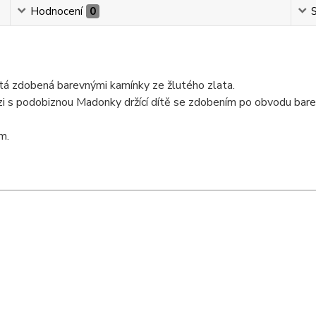
Hodnocení
0
S
á zdobená barevnými kamínky ze žlutého zlata.
erzi s podobiznou Madonky držící dítě se zdobením po obvodu bar
m.