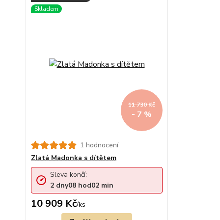
11 730 Kč
- 7 %
1 hodnocení
Zlatá Madonka s dítětem
Sleva končí:
2
dny
08
hod
02
min
10 909 Kč
/
ks