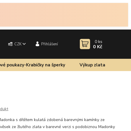
0
ks
CZK
Přihlášení
0 Kč
vé poukazy-Krabičky na šperky
Výkup zlata
odukt
Madonka s dítětem kulatá zdobená barevnými kamínky ze
přívěsek ze žlutého zlata v barevné verzi s podobiznou Madonky