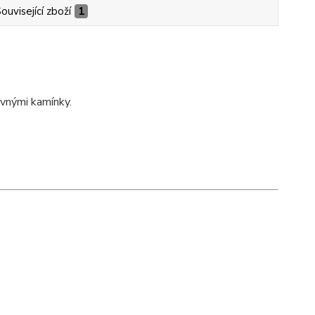
ouvisející zboží
1
evnými kamínky.