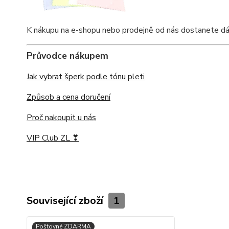
K nákupu na e-shopu nebo prodejně od nás dostanete dárko
Průvodce nákupem
Jak vybrat šperk podle tónu pleti
Způsob a cena doručení
Proč nakoupit u nás
VIP Club ZL ❣
Související zboží
1