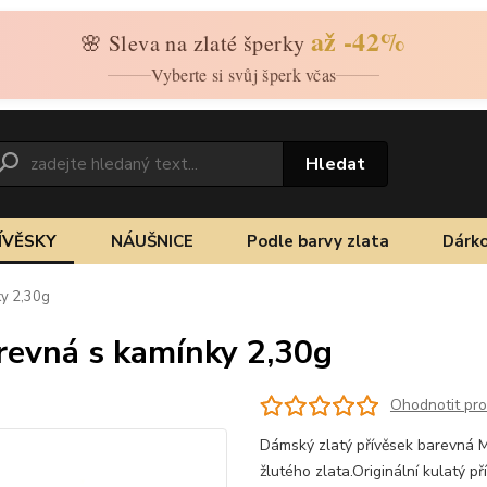
až -42%
🌸 Sleva na zlaté šperky
Vyberte si svůj šperk včas
Hledat
ÍVĚSKY
NÁUŠNICE
Podle barvy zlata
Dárko
ky 2,30g
revná s kamínky 2,30g
Ohodnotit pr
Dámský zlatý přívěsek barevná 
žlutého zlata.Originální kulatý 