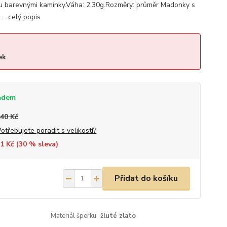
du barevnými kamínky.Váha: 2,30g.Rozměry: průměr Madonky s
...
celý popis
ek
adem
640 Kč
Potřebujete poradit s velikostí?
1 Kč (
30
% sleva)
Přidat do košíku
Materiál šperku:
žluté zlato