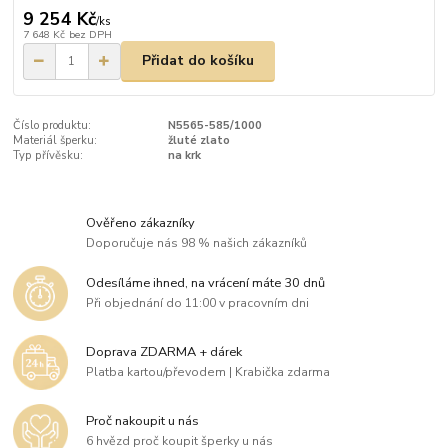
9 254 Kč
/
ks
7 648 Kč
bez DPH
Přidat do košíku
Číslo produktu:
N5565-585/1000
Materiál šperku:
žluté zlato
Typ přívěsku:
na krk
Ověřeno zákazníky
Doporučuje nás 98 % našich zákazníků
Odesíláme ihned, na vrácení máte 30 dnů
Při objednání do 11:00 v pracovním dni
Doprava ZDARMA + dárek
Platba kartou/převodem | Krabička zdarma
Proč nakoupit u nás
6 hvězd proč koupit šperky u nás