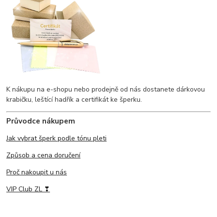
K nákupu na e-shopu nebo prodejně od nás dostanete dárkovou
krabičku, leštící hadřík a certifikát ke šperku.
Průvodce nákupem
Jak vybrat šperk podle tónu pleti
Způsob a cena doručení
Proč nakoupit u nás
VIP Club ZL ❣