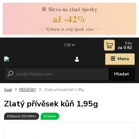
🌸 Sleva na zlaté šperky
až -42%
Vyberte si svůj šperk včas
0
ks
CZK
za
0 Kč
Menu
Hledat
Úvod
PŘÍVĚSKY
Zlatý přívěsek kůň 1,95g
Zlatý přívěsek kůň 1,95g
Poštovné ZDARMA
Skladem