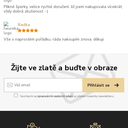
Pěkné šperky, velice rychlé doručení. Již jsem nakupovala vícekrát,
vždy dobrá zkušenost :-)
Radka
Vše v naprostém pořádku, ráda nakoupím znova. děkuji
Žijte ve zlatě a buďte v obraze
Přihlásit se
Souhlasím se
zpracováním osobních údajů
za účelem rozesílky newsletteru.