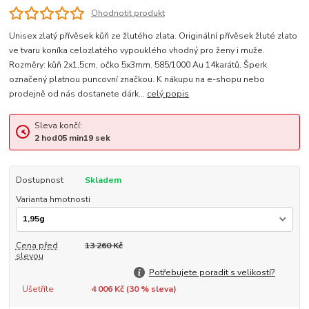
Ohodnotit produkt
Unisex zlatý přívěsek kůň ze žlutého zlata. Originální přívěsek žluté zlato
ve tvaru koníka celozlatého vypouklého vhodný pro ženy i muže.
Rozměry: kůň 2x1,5cm, očko 5x3mm. 585/1000 Au 14karátů. Šperk
označený platnou puncovní značkou. K nákupu na e-shopu nebo
prodejně od nás dostanete dárk...
celý popis
Sleva končí:
2
hod
05
min
18
sek
Dostupnost
Skladem
Varianta hmotnosti
Cena před
13 260 Kč
slevou
Potřebujete poradit s velikostí?
Ušetříte
4 006 Kč (
30
% sleva)