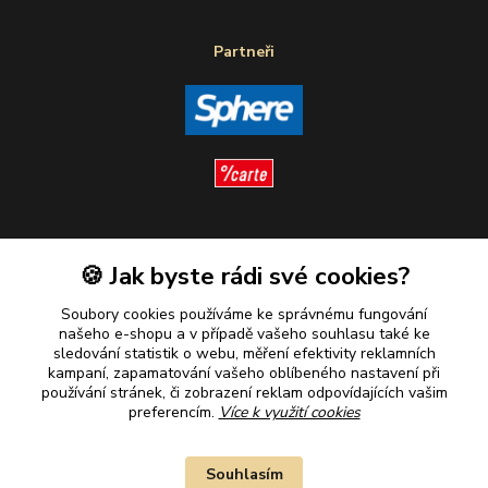
Partneři
Sledujte nás
🍪 Jak byste rádi své cookies?
Soubory cookies používáme ke správnému fungování
našeho e-shopu a v případě vašeho souhlasu také ke
sledování statistik o webu, měření efektivity reklamních
kampaní, zapamatování vašeho oblíbeného nastavení při
Plaťte u nás bezpečně
používání stránek, či zobrazení reklam odpovídajících vašim
preferencím.
Více k využití cookies
Souhlasím