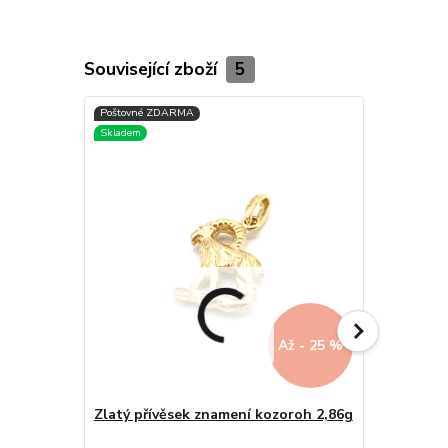
Související zboží
5
Až - 25 %
Zlatý přívěsek znamení kozoroh 2,86g
Zlatý přív