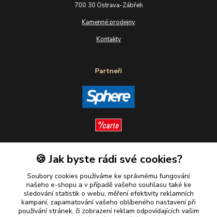
700 30 Ostrava-Zábřeh
Kamenné prodejny
Kontakty
Partneři
🍪 Jak byste rádi své cookies?
Sledujte nás
Soubory cookies používáme ke správnému fungování
našeho e-shopu a v případě vašeho souhlasu také ke
sledování statistik o webu, měření efektivity reklamních
kampaní, zapamatování vašeho oblíbeného nastavení při
Plaťte u nás bezpečně
používání stránek, či zobrazení reklam odpovídajících vašim