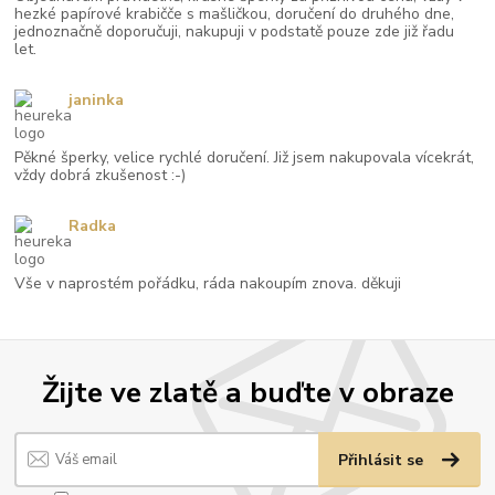
hezké papírové krabičče s mašličkou, doručení do druhého dne,
jednoznačně doporučuji, nakupuji v podstatě pouze zde již řadu
let.
janinka
Pěkné šperky, velice rychlé doručení. Již jsem nakupovala vícekrát,
vždy dobrá zkušenost :-)
Radka
Vše v naprostém pořádku, ráda nakoupím znova. děkuji
Žijte ve zlatě a buďte v obraze
Přihlásit se