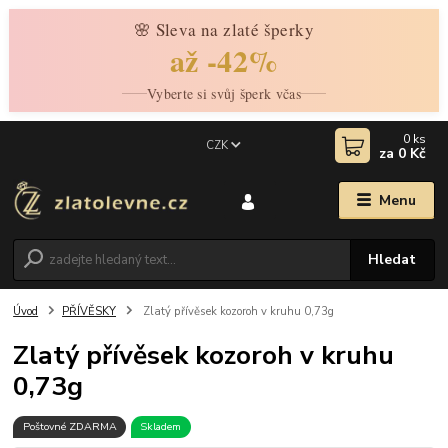
🌸 Sleva na zlaté šperky
až -42%
Vyberte si svůj šperk včas
0
ks
CZK
za
0 Kč
Menu
Hledat
Úvod
PŘÍVĚSKY
Zlatý přívěsek kozoroh v kruhu 0,73g
Zlatý přívěsek kozoroh v kruhu
0,73g
Poštovné ZDARMA
Skladem