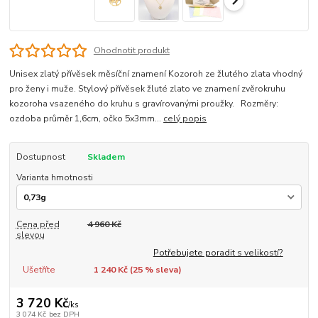
Ohodnotit produkt
Unisex zlatý přívěsek měsíční znamení Kozoroh ze žlutého zlata vhodný
pro ženy i muže. Stylový přívěsek žluté zlato ve znamení zvěrokruhu
kozoroha vsazeného do kruhu s gravírovanými proužky. Rozměry:
ozdoba průměr 1,6cm, očko 5x3mm...
celý popis
Dostupnost
Skladem
Varianta hmotnosti
Cena před
4 960 Kč
slevou
Potřebujete poradit s velikostí?
Ušetříte
1 240 Kč (
25
% sleva)
3 720 Kč
/
ks
3 074 Kč
bez DPH