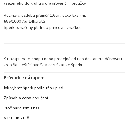
vsazeného do kruhu s gravírovanými proužky.
Rozměry: ozdoba průměr 1,6cm, očko 5x3mm.
585/1000 Au 14karátů.
Šperk označený platnou puncovní značkou.
K nákupu na e-shopu nebo prodejně od nás dostanete dárkovou
krabičku, leštící hadřík a certifikát ke šperku.
Průvodce nákupem
Jak vybrat šperk podle tónu pleti
Způsob a cena doručení
Proč nakoupit u nás
VIP Club ZL ❣