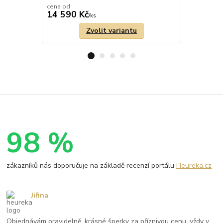
cena od
14 590 Kč
10 710 
/
ks
Zvolit variantu
98 %
zákazníků nás doporučuje na základě recenzí portálu
Heureka.cz
Jiřina
Objednávám pravidelně, krásné šperky za příznivou cenu, vždy v