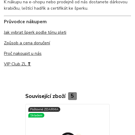
K nákupu na e-shopu nebo prodejně od nás dostanete dárkovou
krabičku, leštící hadřík a certifikát ke šperku.
Průvodce nákupem
Jak vybrat šperk podle tónu pleti
Způsob a cena doručení
Proč nakoupit u nás
VIP Club ZL ❣
Související zboží
5