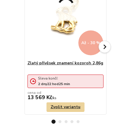
Až - 30 %
Zlatý přívěsek znamení kozoroh 2,86g
Zlatý přív
Sleva končí:
Sleva 
2
dny
22
hod
25
min
1
den
cena od
13 569 Kč
8 247 Kč
/
ks
Zvolit variantu