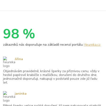
98 %
zákazníků nás doporučuje na základě recenzí portálu
Heureka.cz
Jiřina
Objednávám pravidelně, krásné šperky za příznivou cenu, vždy v
hezké papírové krabičče s mašličkou, doručení do druhého dne,
jednoznačně doporučuji, nakupuji v podstatě pouze zde již řadu
let.
janinka
Pěkné šperky, velice rychlé doručení. Již jsem nakupovala vícekrát,