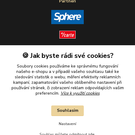
Partneři
🍪 Jak byste rádi své cookies?
Sledujte nás
Soubory cookies používáme ke správnému fungování
našeho e-shopu a v případě vašeho souhlasu také ke
sledování statistik o webu, měření efektivity reklamních
kampaní, zapamatování vašeho oblíbeného nastavení při
Plaťte u nás bezpečně
používání stránek, či zobrazení reklam odpovídajících vašim
preferencím.
Více k využití cookies
Souhlasím
Nastavení
Souhlas můžete odmítnout
zde
.