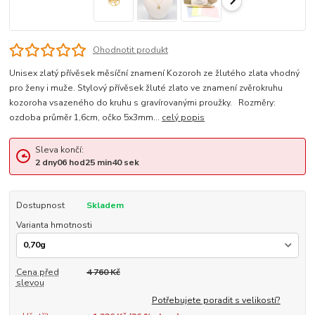
Ohodnotit produkt
Unisex zlatý přívěsek měsíční znamení Kozoroh ze žlutého zlata vhodný
pro ženy i muže. Stylový přívěsek žluté zlato ve znamení zvěrokruhu
kozoroha vsazeného do kruhu s gravírovanými proužky. Rozměry:
ozdoba průměr 1,6cm, očko 5x3mm...
celý popis
Sleva končí:
2
dny
06
hod
25
min
39
sek
Dostupnost
Skladem
Varianta hmotnosti
Cena před
4 760 Kč
slevou
Potřebujete poradit s velikostí?