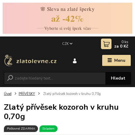
🌸 Sleva na zlaté šperky
až -42%
Vyberte si svůj šperk včas
0
ks
CZK
za
0 Kč
Menu
Hledat
Úvod
PŘÍVĚSKY
Zlatý přívěsek kozoroh v kruhu 0,70g
Zlatý přívěsek kozoroh v kruhu
0,70g
Poštovné ZDARMA
Skladem