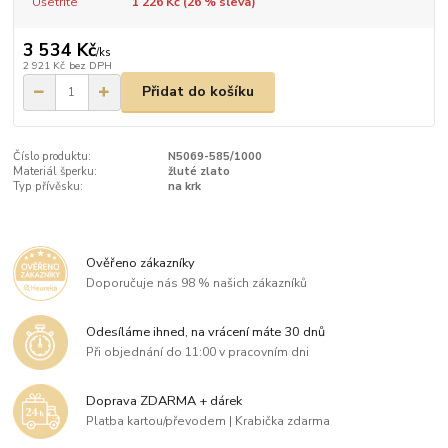
Ušetříte
1 226 Kč (
26
% sleva)
3 534 Kč
/
ks
2 921 Kč
bez DPH
Přidat do košíku
Číslo produktu:
N5069-585/1000
Materiál šperku:
žluté zlato
Typ přívěsku:
na krk
Ověřeno zákazníky
Doporučuje nás 98 % našich zákazníků
Odesíláme ihned, na vrácení máte 30 dnů
Při objednání do 11:00 v pracovním dni
Doprava ZDARMA + dárek
Platba kartou/převodem | Krabička zdarma