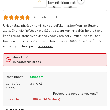
Ohodnotit produkt
Unisex zlatý přívěsek kominíček se srdíčkem a žebříkem ze žlutého
zlata. Originální přívěsek pro štěstí ve tvaru kominíka držícího srdíčko a
žebřík celozlatého vypouklého vhodný pro ženy i muže. Váha: 0,55g
Rozměry: kominík 1,2x1cm, očko 4x3mm. 585/1000 Au 14karátů. Šperk
označený platnou pun...
celý popis
Sleva končí:
15
hod
59
min
28
sek
Dostupnost
Skladem
Cena před
3 740 Kč
slevou
Potřebujete poradit s velikostí?
Ušetříte
958 Kč (
26
% sleva)