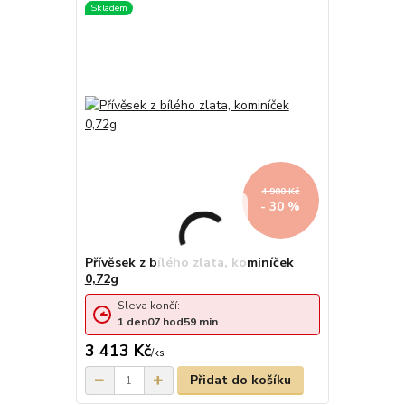
4 900 Kč
- 30 %
Přívěsek z bílého zlata, kominíček
0,72g
Sleva končí:
1
den
07
hod
59
min
3 413 Kč
/
ks
Přidat do košíku