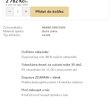
2 782 Kč
/
ks
2 299 Kč
bez DPH
Přidat do košíku
Číslo produktu:
N6886-585/1000
Materiál šperku:
žluté zlato
Typ přívěsku:
na krk
Ověřeno zákazníky
Doporučuje nás 98 % našich zákazníků
Odesíláme ihned, na vrácení máte 30 dnů
Při objednání do 11:00 v pracovním dni
Doprava ZDARMA + dárek
Platba kartou/převodem | Krabička zdarma
Proč nakoupit u nás
6 hvězd proč koupit šperky u nás