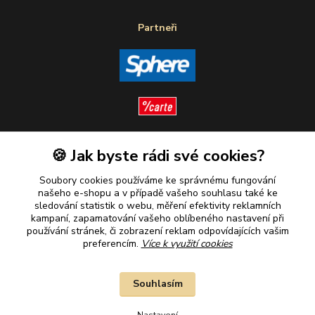
Partneři
🍪 Jak byste rádi své cookies?
Sledujte nás
Soubory cookies používáme ke správnému fungování
našeho e-shopu a v případě vašeho souhlasu také ke
sledování statistik o webu, měření efektivity reklamních
kampaní, zapamatování vašeho oblíbeného nastavení při
Plaťte u nás bezpečně
používání stránek, či zobrazení reklam odpovídajících vašim
preferencím.
Více k využití cookies
Souhlasím
Nastavení