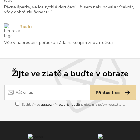
Pěkné šperky, velice rychlé doručení. Již jsem nakupovala vícekrát,
vždy dobrá zkušenost :-)
Radka
Vše v naprostém pořádku, ráda nakoupím znova. děkuji
Žijte ve zlatě a buďte v obraze
Přihlásit se
Souhlasím se
zpracováním osobních údajů
za účelem rozesílky newsletteru.