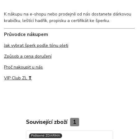
K nákupu na e-shopu nebo prodejně od nás dostanete dárkovou
krabičku, leštící hadřík, propisku a certifikát ke šperku.
Průvodce nákupem
Jak vybrat šperk podle tónu pleti
Způsob a cena doručení
Proč nakoupit u nás
VIP Club ZL ❣
Související zboží
1