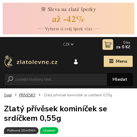
🌸 Sleva na zlaté šperky
až -42%
Vyberte si svůj šperk včas
0
ks
CZK
za
0 Kč
Menu
Hledat
Úvod
PŘÍVĚSKY
Zlatý přívěsek kominíček se srdíčkem 0,55g
Zlatý přívěsek kominíček se
srdíčkem 0,55g
Poštovné ZDARMA
Skladem