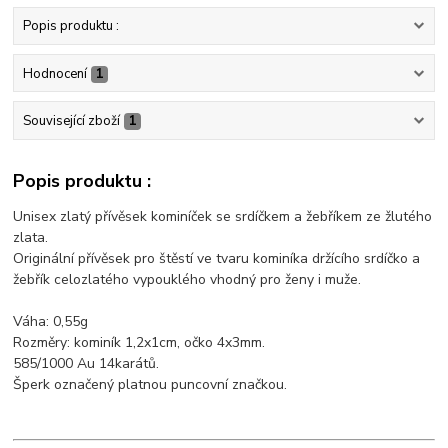
Popis produktu :
Hodnocení
1
Související zboží
1
Popis produktu :
Unisex zlatý přívěsek kominíček se srdíčkem a žebříkem ze žlutého
zlata.
Originální přívěsek pro štěstí ve tvaru kominíka držícího srdíčko a
žebřík celozlatého vypouklého vhodný pro ženy i muže.
Váha: 0,55g
Rozměry: kominík 1,2x1cm, očko 4x3mm.
585/1000 Au 14karátů.
Šperk označený platnou puncovní značkou.