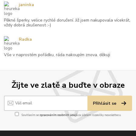
janinka
Pěkné šperky, velice rychlé doručení. Již jsem nakupovala vícekrát,
vždy dobrá zkušenost :-)
Radka
Vše v naprostém pořádku, ráda nakoupím znova. děkuji
Žijte ve zlatě a buďte v obraze
Přihlásit se
Souhlasím se
zpracováním osobních údajů
za účelem rozesílky newsletteru.