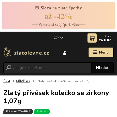
🌸 Sleva na zlaté šperky
až -42%
Vyberte si svůj šperk včas
0
ks
CZK
za
0 Kč
Menu
Hledat
Úvod
PŘÍVĚSKY
Zlatý přívěsek kolečko se zirkony 1,07g
Zlatý přívěsek kolečko se zirkony
1,07g
Poštovné ZDARMA
Skladem