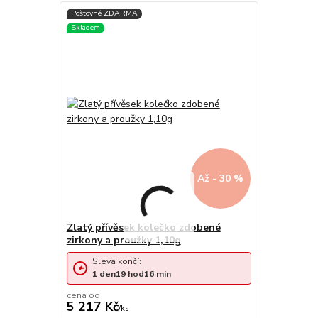
Až - 30 %
Zlatý přívěsek kolečko zdobené
zirkony a proužky 1,10g
Sleva končí:
1
den
19
hod
16
min
cena od
5 217 Kč
/
ks