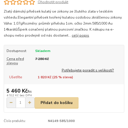
Ohodnotit produkt
Zlatý dámský přívěsek kulatý se zirkony ze žlutého zlata v lesklém
vzhledu.Elegantní přívěsek tvořený kulatou ozdobou zkrášlenou zirkony.
Váha: 1,07gRozměry: průměr přívěsku 1cm, očko 2mm.585/1000 Au
14karátůŠperk označený platnou puncovní značkou. K nákupu na e-
shopu nebo prodejně od nás dostanet...
celý popis
Dostupnost
Skladem
Cena před
7 280 Kč
slevou
Potřebujete poradit s velikostí?
Ušetříte
1 820 Kč (
25
% sleva)
5 460 Kč
/
ks
4 512 Kč
bez DPH
Přidat do košíku
Číslo produktu:
N4149-585/1000