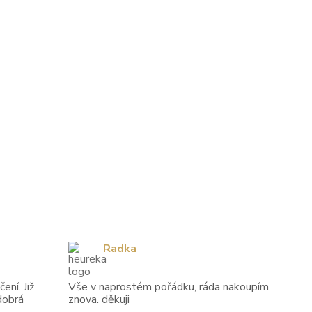
Radka
ení. Již
Vše v naprostém pořádku, ráda nakoupím
dobrá
znova. děkuji