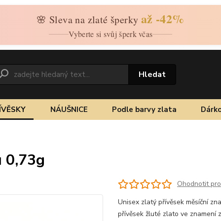
až -42%
🌸 Sleva na zlaté šperky
Vyberte si svůj šperk včas
Hledat
ÍVĚSKY
NÁUŠNICE
Podle barvy zlata
Dárko
u 0,73g
Ohodnotit pr
Unisex zlatý přívěsek měsíční zn
přívěsek žluté zlato ve znamení