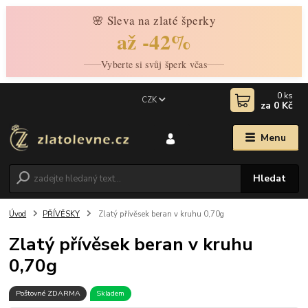
🌸 Sleva na zlaté šperky
až -42%
Vyberte si svůj šperk včas
0
ks
CZK
za
0 Kč
Menu
Hledat
Úvod
PŘÍVĚSKY
Zlatý přívěsek beran v kruhu 0,70g
Zlatý přívěsek beran v kruhu
0,70g
Poštovné ZDARMA
Skladem