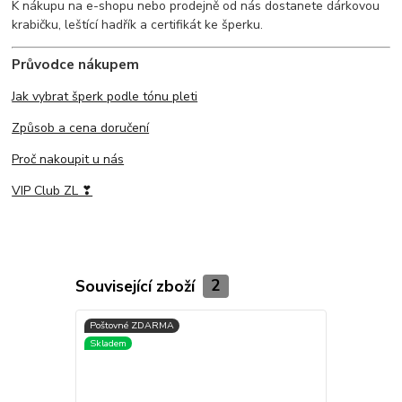
K nákupu na e-shopu nebo prodejně od nás dostanete dárkovou
krabičku, leštící hadřík a certifikát ke šperku.
Průvodce nákupem
Jak vybrat šperk podle tónu pleti
Způsob a cena doručení
Proč nakoupit u nás
VIP Club ZL ❣
Související zboží
2