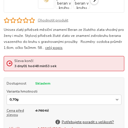
Ohodnotit produkt
Unisex zlatý přívěsek měsíční znamení Beran ze žlutého zlata vhodný pro
ženy i muže. Stylový přívěsek žluté zlato ve znamení zvěrokruhu berana
vsazeného do kruhu s gravírovanými proužky. Rozměry: ozdoba průměr
1,6cm, očko 5x3mm. 58...
celý popis
Sleva končí:
3
dny
01
hod
48
min
53
sek
Dostupnost
Skladem
Varianta hmotnosti
Cena před
4 760 Kč
slevou
Potřebujete poradit s velikostí?