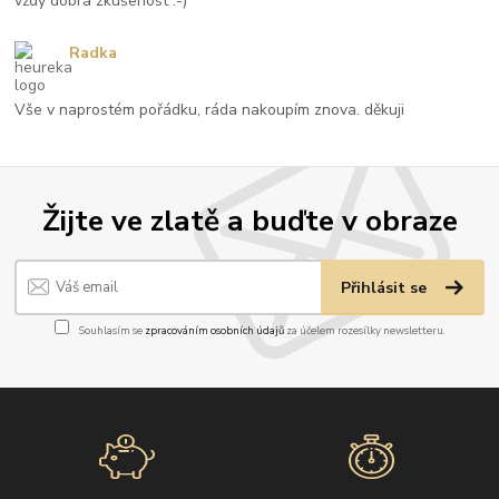
vždy dobrá zkušenost :-)
Radka
Vše v naprostém pořádku, ráda nakoupím znova. děkuji
Žijte ve zlatě a buďte v obraze
Přihlásit se
Souhlasím se
zpracováním osobních údajů
za účelem rozesílky newsletteru.