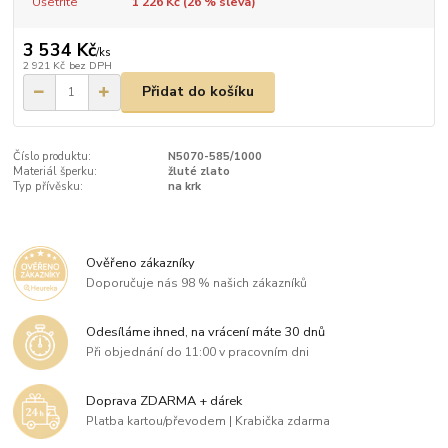
Ušetříte
1 226 Kč (
26
% sleva)
3 534 Kč
/
ks
2 921 Kč
bez DPH
Přidat do košíku
Číslo produktu:
N5070-585/1000
Materiál šperku:
žluté zlato
Typ přívěsku:
na krk
Ověřeno zákazníky
Doporučuje nás 98 % našich zákazníků
Odesíláme ihned, na vrácení máte 30 dnů
Při objednání do 11:00 v pracovním dni
Doprava ZDARMA + dárek
Platba kartou/převodem | Krabička zdarma