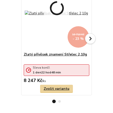
10 710 Kč
- 23 %
Zlatý přívěsek znamení Střelec 2,10g
Zlatý přív
Sleva končí:
Sleva 
1
den
22
hod
48
min
1
den
8 247 Kč
12 374 
/
ks
Zvolit variantu