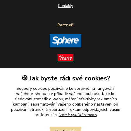
Kontakty
Partneři
🍪 Jak byste rádi své cookies?
Sledujte nás
Soubory cookies používáme ke správnému fungování
našeho e-shopu a v případě vašeho souhlasu také ke
sledování statistik o webu, měření efektivity reklamních
kampaní, zapamatování vašeho oblíbeného nastavení při
Plaťte u nás bezpečně
používání stránek, či zobrazení reklam odpovídajících vašim
preferencím.
Více k využití cookies