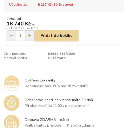
Ušetříte až
8 237 Kč (
30
% sleva)
cena od
18 740 Kč
/
ks
od
15 487 Kč
bez DPH
Přidat do košíku
Číslo produktu:
N6692-585/1000
Materiál šperku:
žluté zlato
Ověřeno zákazníky
Doporučuje nás 98 % našich zákazníků
Odesíláme ihned, na vrácení máte 30 dnů
Při objednání do 11:00 v pracovním dni
Doprava ZDARMA + dárek
Platba kartou/převodem | Krabička zdarma