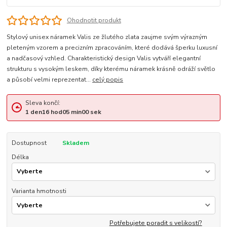
Ohodnotit produkt
Stylový unisex náramek Valis ze žlutého zlata zaujme svým výrazným
pleteným vzorem a precizním zpracováním, které dodává šperku luxusní
a nadčasový vzhled. Charakteristický design Valis vytváří elegantní
strukturu s vysokým leskem, díky kterému náramek krásně odráží světlo
a působí velmi reprezentat...
celý popis
Sleva končí:
1
den
16
hod
04
min
59
sek
Dostupnost
Skladem
Délka
Varianta hmotnosti
Potřebujete poradit s velikostí?