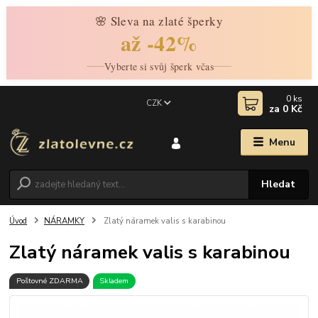
🌸 Sleva na zlaté šperky
až -42%
Vyberte si svůj šperk včas
0
ks
CZK
za
0 Kč
Menu
Hledat
Úvod
NÁRAMKY
Zlatý náramek valis s karabinou
Zlatý náramek valis s karabinou
Poštovné ZDARMA
Skladem