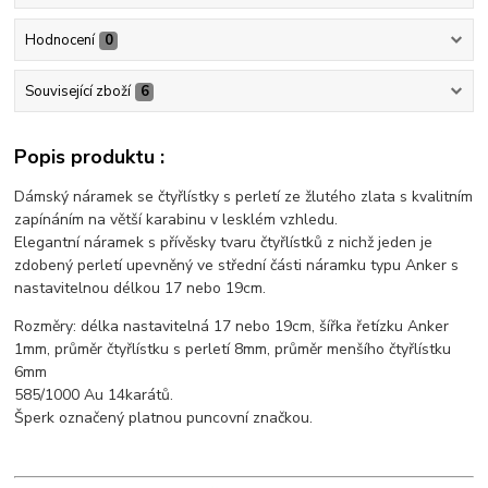
Hodnocení
0
Související zboží
6
Popis produktu :
Dámský náramek se čtyřlístky s perletí ze žlutého zlata s kvalitním
zapínáním na větší karabinu v lesklém vzhledu.
Elegantní náramek s přívěsky tvaru čtyřlístků z nichž jeden je
zdobený perletí upevněný ve střední části náramku typu Anker s
nastavitelnou délkou 17 nebo 19cm.
Rozměry: délka nastavitelná 17 nebo 19cm, šířka řetízku Anker
1mm, průměr čtyřlístku s perletí 8mm, průměr menšího čtyřlístku
6mm
585/1000 Au 14karátů.
Šperk označený platnou puncovní značkou.