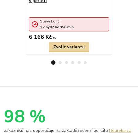
s perletí
Sleva končí:
Sleva 
2
dny
02
hod
50
min
1
den
6 166 Kč
3 287 Kč
/
ks
Zvolit variantu
98 %
zákazníků nás doporučuje na základě recenzí portálu
Heureka.cz