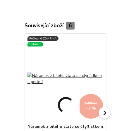
Související zboží
6
6 630 Kč
- 7 %
Náramek z bílého zlata se čtyřlístkem
Zlatý přívě