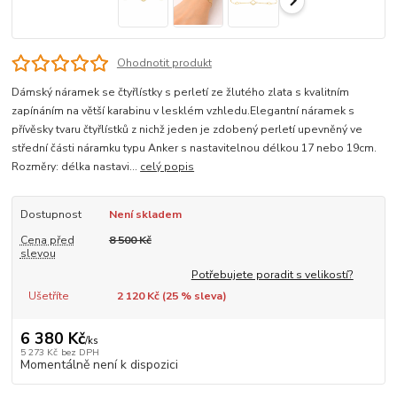
Ohodnotit produkt
Dámský náramek se čtyřlístky s perletí ze žlutého zlata s kvalitním
zapínáním na větší karabinu v lesklém vzhledu.Elegantní náramek s
přívěsky tvaru čtyřlístků z nichž jeden je zdobený perletí upevněný ve
střední části náramku typu Anker s nastavitelnou délkou 17 nebo 19cm.
Rozměry: délka nastavi...
celý popis
Dostupnost
Není skladem
Cena před
8 500 Kč
slevou
Potřebujete poradit s velikostí?
Ušetříte
2 120 Kč (
25
% sleva)
6 380 Kč
/
ks
5 273 Kč
bez DPH
Momentálně není k dispozici