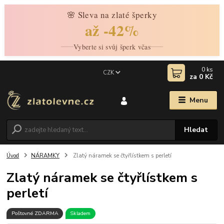
🌸 Sleva na zlaté šperky
až -42%
Vyberte si svůj šperk včas
0
ks
CZK
za
0 Kč
Menu
Hledat
Úvod
NÁRAMKY
Zlatý náramek se čtyřlístkem s perletí
Zlatý náramek se čtyřlístkem s
perletí
Poštovné ZDARMA
Skladem