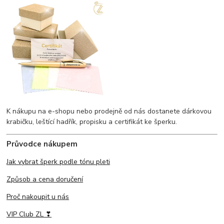
K nákupu na e-shopu nebo prodejně od nás dostanete dárkovou
krabičku, leštící hadřík, propisku a certifikát ke šperku.
Průvodce nákupem
Jak vybrat šperk podle tónu pleti
Způsob a cena doručení
Proč nakoupit u nás
VIP Club ZL ❣