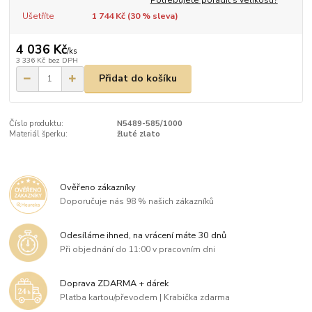
Ušetříte
1 744 Kč (
30
% sleva)
4 036 Kč
/
ks
3 336 Kč
bez DPH
Přidat do košíku
Číslo produktu:
N5489-585/1000
Materiál šperku:
žluté zlato
Ověřeno zákazníky
Doporučuje nás 98 % našich zákazníků
Odesíláme ihned, na vrácení máte 30 dnů
Při objednání do 11:00 v pracovním dni
Doprava ZDARMA + dárek
Platba kartou/převodem | Krabička zdarma