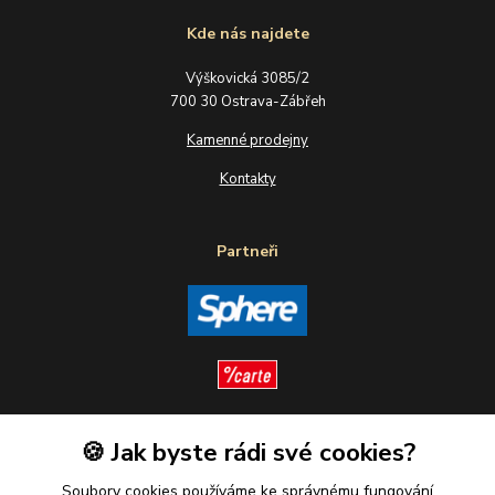
Kde nás najdete
Výškovická 3085/2
700 30 Ostrava-Zábřeh
Kamenné prodejny
Kontakty
Partneři
🍪 Jak byste rádi své cookies?
Sledujte nás
Soubory cookies používáme ke správnému fungování