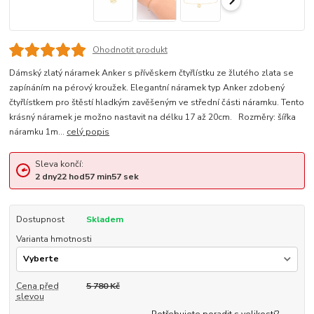
Ohodnotit produkt
Dámský zlatý náramek Anker s přívěskem čtyřlístku ze žlutého zlata se
zapínáním na pérový kroužek. Elegantní náramek typ Anker zdobený
čtyřlístkem pro štěstí hladkým zavěšeným ve střední části náramku. Tento
krásný náramek je možno nastavit na délku 17 až 20cm. Rozměry: šířka
náramku 1m...
celý popis
Sleva končí:
2
dny
22
hod
57
min
56
sek
Dostupnost
Skladem
Varianta hmotnosti
Cena před
5 780 Kč
slevou
Potřebujete poradit s velikostí?