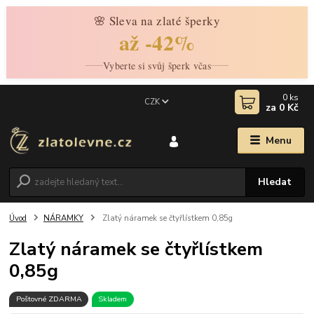
🌸 Sleva na zlaté šperky
až -42%
Vyberte si svůj šperk včas
0
ks
CZK
za
0 Kč
Menu
Hledat
Úvod
NÁRAMKY
Zlatý náramek se čtyřlístkem 0,85g
Zlatý náramek se čtyřlístkem
0,85g
Poštovné ZDARMA
Skladem