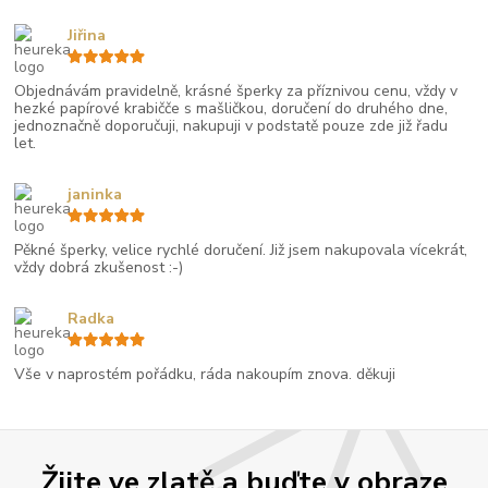
Jiřina
Objednávám pravidelně, krásné šperky za příznivou cenu, vždy v
hezké papírové krabičče s mašličkou, doručení do druhého dne,
jednoznačně doporučuji, nakupuji v podstatě pouze zde již řadu
let.
janinka
Pěkné šperky, velice rychlé doručení. Již jsem nakupovala vícekrát,
vždy dobrá zkušenost :-)
Radka
Vše v naprostém pořádku, ráda nakoupím znova. děkuji
Žijte ve zlatě a buďte v obraze