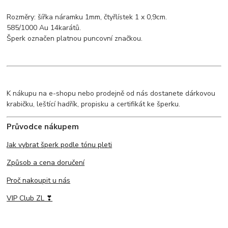
Rozměry: šířka náramku 1mm, čtyřlístek 1 x 0,9cm.
585/1000 Au 14karátů.
Šperk označen platnou puncovní značkou.
K nákupu na e-shopu nebo prodejně od nás dostanete dárkovou
krabičku, leštící hadřík, propisku a certifikát ke šperku.
Průvodce nákupem
Jak vybrat šperk podle tónu pleti
Způsob a cena doručení
Proč nakoupit u nás
VIP Club ZL ❣