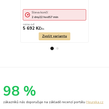
Zlatý řetí
0,95g
Sleva končí:
Sleva 
2
dny
22
hod
57
min
2
dny
cena od
cena od
5 692 Kč
4 511 Kč
/
ks
Zvolit variantu
98 %
zákazníků nás doporučuje na základě recenzí portálu
Heureka.cz