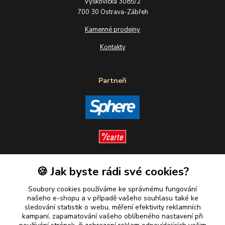
Výškovická 3085/2
700 30 Ostrava-Zábřeh
Kamenné prodejny
Kontakty
Partneři
🍪 Jak byste rádi své cookies?
Sledujte nás
Soubory cookies používáme ke správnému fungování
našeho e-shopu a v případě vašeho souhlasu také ke
sledování statistik o webu, měření efektivity reklamních
kampaní, zapamatování vašeho oblíbeného nastavení při
Plaťte u nás bezpečně