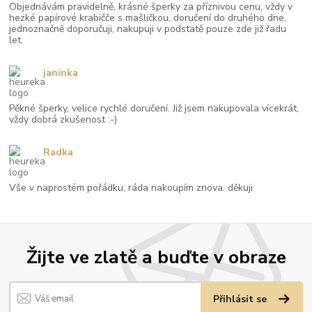
Objednávám pravidelně, krásné šperky za příznivou cenu, vždy v
hezké papírové krabičče s mašličkou, doručení do druhého dne,
jednoznačně doporučuji, nakupuji v podstatě pouze zde již řadu
let.
janinka
Pěkné šperky, velice rychlé doručení. Již jsem nakupovala vícekrát,
vždy dobrá zkušenost :-)
Radka
Vše v naprostém pořádku, ráda nakoupím znova. děkuji
Žijte ve zlatě a buďte v obraze
Přihlásit se