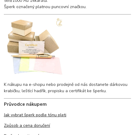
585/1000 Au 14karátů.
Šperk označený platnou puncovní značkou.
K nákupu na e-shopu nebo prodejně od nás dostanete dárkovou
krabičku, leštící hadřík, propisku a certifikát ke šperku.
Průvodce nákupem
Jak vybrat šperk podle tónu pleti
Způsob a cena doručení