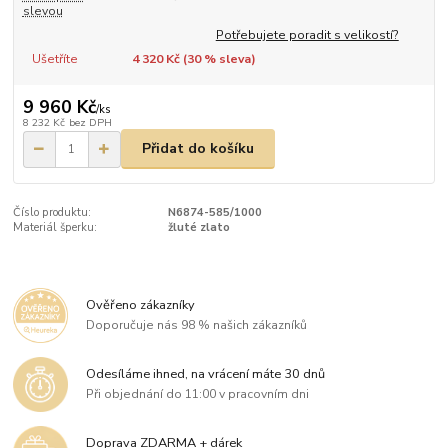
slevou
Potřebujete poradit s velikostí?
Ušetříte
4 320 Kč (
30
% sleva)
9 960 Kč
/
ks
8 232 Kč
bez DPH
Přidat do košíku
Číslo produktu:
N6874-585/1000
Materiál šperku:
žluté zlato
Ověřeno zákazníky
Doporučuje nás 98 % našich zákazníků
Odesíláme ihned, na vrácení máte 30 dnů
Při objednání do 11:00 v pracovním dni
Doprava ZDARMA + dárek