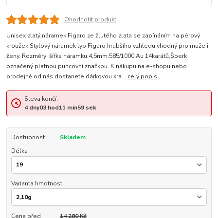
Ohodnotit produkt
Unisex zlatý náramek Figaro ze žlutého zlata se zapínáním na pérový
kroužek.Stylový náramek typ Figaro hrubšího vzhledu vhodný pro muže i
ženy. Rozměry: šířka náramku 4,5mm.585/1000 Au 14karátů.Šperk
označený platnou puncovní značkou. K nákupu na e-shopu nebo
prodejně od nás dostanete dárkovou kra...
celý popis
Sleva končí:
4
dny
03
hod
11
min
59
sek
Dostupnost
Skladem
Délka
Varianta hmotnosti
Cena před
14 280 Kč