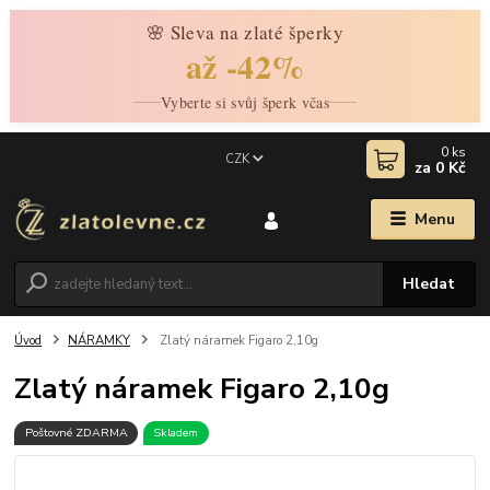
🌸 Sleva na zlaté šperky
až -42%
Vyberte si svůj šperk včas
0
ks
CZK
za
0 Kč
Menu
Hledat
Úvod
NÁRAMKY
Zlatý náramek Figaro 2,10g
Zlatý náramek Figaro 2,10g
Poštovné ZDARMA
Skladem