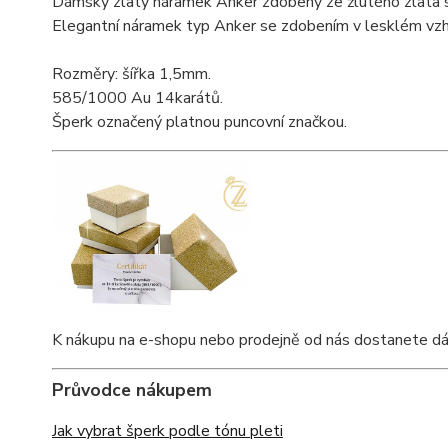
Dámský zlatý náramek Anker zdobený ze žlutého zlata s
Elegantní náramek typ Anker se zdobením v lesklém vzh
Rozměry: šířka 1,5mm.
585/1000 Au 14karátů.
Šperk označený platnou puncovní značkou.
K nákupu na e-shopu nebo prodejně od nás dostanete dárko
Průvodce nákupem
Jak vybrat šperk podle tónu pleti