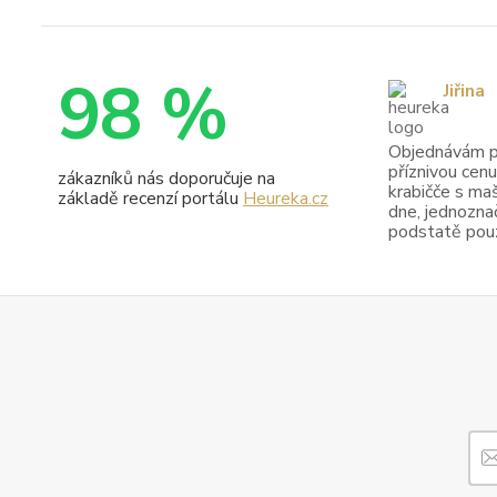
98 %
Jiřina
Objednávám pr
příznivou cenu
zákazníků nás doporučuje na
krabičče s maš
základě recenzí portálu
Heureka.cz
dne, jednoznač
podstatě pouze