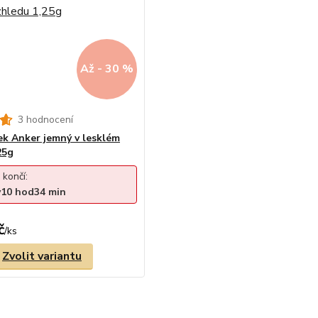
Až - 30 %
3 hodnocení
zek Anker jemný v lesklém
25g
 končí:
y
10
hod
34
min
č
/
ks
Zvolit variantu