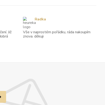
Radka
ení. Již
Vše v naprostém pořádku, ráda nakoupím
dobrá
znova. děkuji