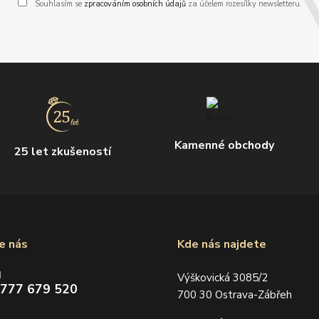
Souhlasím se
zpracováním osobních údajů
za účelem rozesílky newsletteru.
Kamenné obchody
25 let zkušeností
e nás
Kde nás najdete
d
Výškovická 3085/2
 777 679 520
700 30 Ostrava-Zábřeh