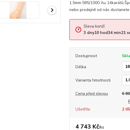
1,5mm.585/1000 Au 14karátů.Špe
nebo prodejně od nás dostanete d
Sleva končí:
3
dny
10
hod
34
min
21
s
Dostupnost
Skl
Délka
Varianta hmotnosti
Cena před slevou
6 80
Ušetříte
2 05
4 743 Kč
/
ks