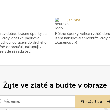
janinka
avidelně, krásné šperky za
Pěkné šperky, velice rychlé doruč
, vždy v hezké papírové
jsem nakupovala vícekrát, vždy 
ličkou, doručení do druhého
zkušenost :-)
ně doporučuji, nakupuji v
 zde již řadu let.
Žijte ve zlatě a buďte v obraze
Přihlásit se