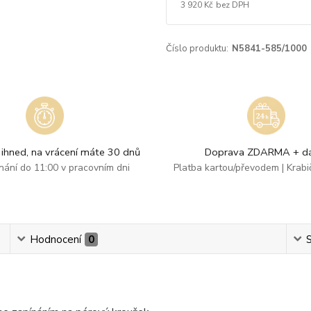
3 920 Kč
bez DPH
Číslo produktu:
N5841-585/1000
ihned, na vrácení máte 30 dnů
Doprava ZDARMA + dá
dnání do 11:00 v pracovním dni
Platba kartou/převodem | Krab
Hodnocení
0
S