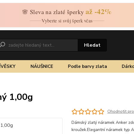
až -42%
🌸 Sleva na zlaté šperky
Vyberte si svůj šperk včas
Hledat
ÍVĚSKY
NÁUŠNICE
Podle barvy zlata
Dárko
ný 1,00g
Ohodnotit pr
Dámský zlatý náramek Anker zdo
kroužek.Elegantní náramek typ A