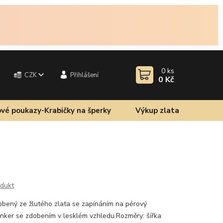
0
ks
CZK
Přihlášení
0 Kč
vé poukazy-Krabičky na šperky
Výkup zlata
odukt
bený ze žlutého zlata se zapínáním na pérový
nker se zdobením v lesklém vzhledu.Rozměry: šířka