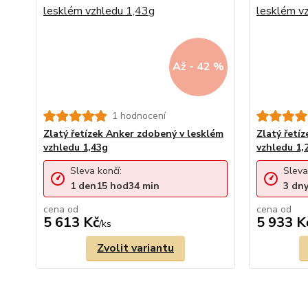
Až - 42 %
1 hodnocení
Zlatý řetízek Anker zdobený v lesklém
Zlatý řetí
vzhledu 1,43g
vzhledu 1,
Sleva končí:
Sleva
1
den
15
hod
34
min
3
dn
cena od
cena od
5 613 Kč
5 933 K
/
ks
Zvolit variantu