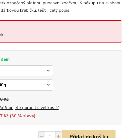
rk označený platnou puncovní značkou. K nákupu na e-shopu
árkovou krabičku, lešt...
celý popis
ek
adem
0 Kč
Potřebujete poradit s velikostí?
7 Kč (
30
% sleva)
Přidat do košíku