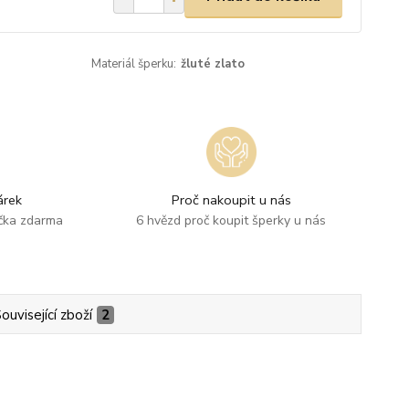
Materiál šperku:
žluté zlato
rek
Proč nakoupit u nás
ička zdarma
6 hvězd proč koupit šperky u nás
ouvisející zboží
2