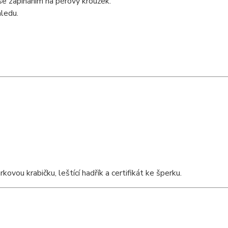
e zapínáním na pérový kroužek.
ledu.
vou krabičku, leštící hadřík a certifikát ke šperku.