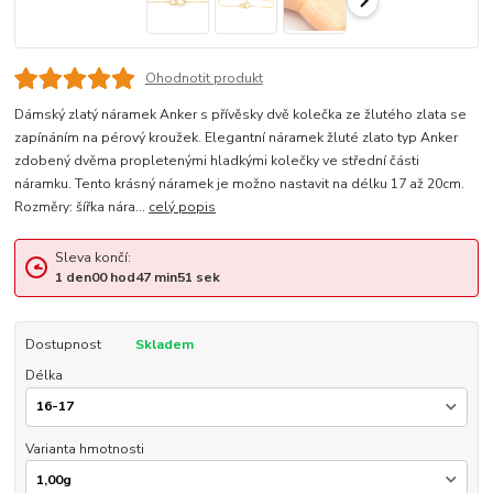
Ohodnotit produkt
Dámský zlatý náramek Anker s přívěsky dvě kolečka ze žlutého zlata se
zapínáním na pérový kroužek. Elegantní náramek žluté zlato typ Anker
zdobený dvěma propletenými hladkými kolečky ve střední části
náramku. Tento krásný náramek je možno nastavit na délku 17 až 20cm.
Rozměry: šířka nára...
celý popis
Sleva končí:
1
den
00
hod
47
min
50
sek
Dostupnost
Skladem
Délka
Varianta hmotnosti