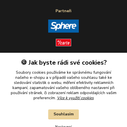
Partneři
🍪 Jak byste rádi své cookies?
Sledujte nás
Soubory cookies používáme ke správnému fungování
našeho e-shopu a v případě vašeho souhlasu také ke
sledování statistik o webu, měření efektivity reklamních
kampaní, zapamatování vašeho oblíbeného nastavení při
Plaťte u nás bezpečně
používání stránek, či zobrazení reklam odpovídajících vašim
preferencím.
Více k využití cookies
Souhlasím
Nastavení