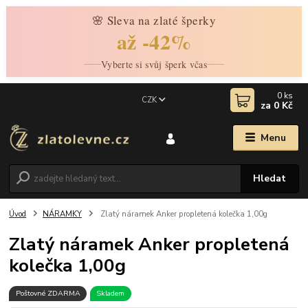
🌸 Sleva na zlaté šperky
až -42%
Vyberte si svůj šperk včas
0
ks
CZK
za
0 Kč
Menu
Hledat
Úvod
NÁRAMKY
Zlatý náramek Anker propletená kolečka 1,00g
Zlatý náramek Anker propletená
kolečka 1,00g
Poštovné ZDARMA
Skladem