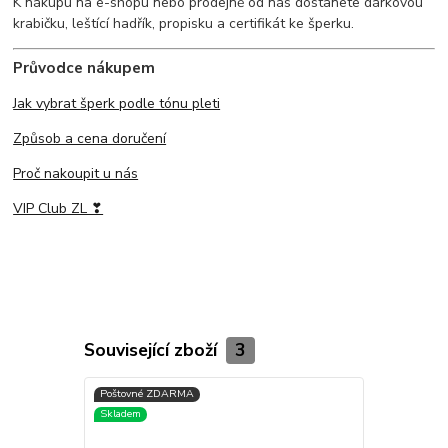
K nákupu na e-shopu nebo prodejně od nás dostanete dárkovou
krabičku, leštící hadřík, propisku a certifikát ke šperku.
Průvodce nákupem
Jak vybrat šperk podle tónu pleti
Způsob a cena doručení
Proč nakoupit u nás
VIP Club ZL ❣
Související zboží
3