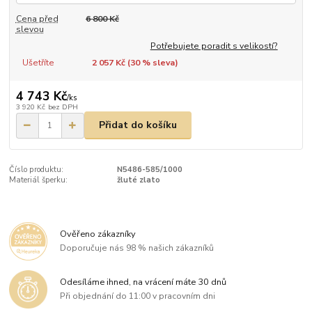
Cena před
6 800 Kč
slevou
Potřebujete poradit s velikostí?
Ušetříte
2 057 Kč (
30
% sleva)
4 743 Kč
/
ks
3 920 Kč
bez DPH
Přidat do košíku
Číslo produktu:
N5486-585/1000
Materiál šperku:
žluté zlato
Ověřeno zákazníky
Doporučuje nás 98 % našich zákazníků
Odesíláme ihned, na vrácení máte 30 dnů
Při objednání do 11:00 v pracovním dni