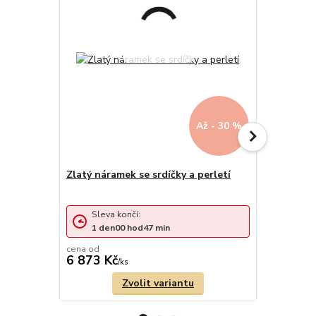
Až - 30 %
Zlatý náramek se srdíčky a perletí
Zlatý nár
zdobením d
Sleva končí:
Sleva 
1
den
00
hod
47
min
1
den
cena od
cena od
6 873 Kč
7 356 Kč
/
ks
Zvolit variantu