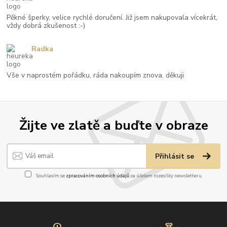
Pěkné šperky, velice rychlé doručení. Již jsem nakupovala vícekrát,
vždy dobrá zkušenost :-)
Radka
Vše v naprostém pořádku, ráda nakoupím znova. děkuji
Žijte ve zlatě a buďte v obraze
Přihlásit se
Souhlasím se
zpracováním osobních údajů
za účelem rozesílky newsletteru.