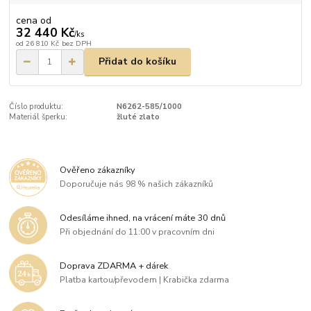
cena od
32 440 Kč
/
ks
od
26 810 Kč
bez DPH
Přidat do košíku
Číslo produktu:
N6262-585/1000
Materiál šperku:
žluté zlato
Ověřeno zákazníky
Doporučuje nás 98 % našich zákazníků
Odesíláme ihned, na vrácení máte 30 dnů
Při objednání do 11:00 v pracovním dni
Doprava ZDARMA + dárek
Platba kartou/převodem | Krabička zdarma