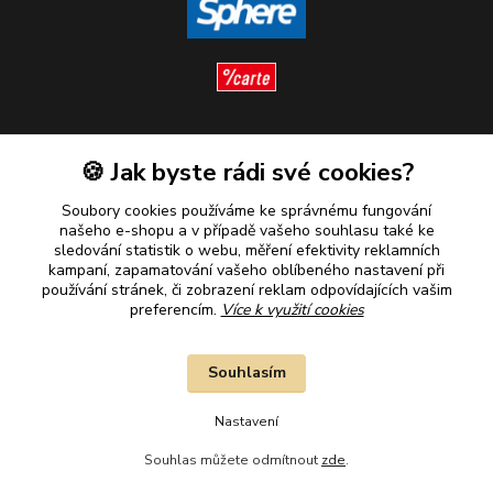
Sledujte nás
🍪 Jak byste rádi své cookies?
Soubory cookies používáme ke správnému fungování
našeho e-shopu a v případě vašeho souhlasu také ke
sledování statistik o webu, měření efektivity reklamních
kampaní, zapamatování vašeho oblíbeného nastavení při
Plaťte u nás bezpečně
používání stránek, či zobrazení reklam odpovídajících vašim
preferencím.
Více k využití cookies
Souhlasím
Nastavení
Souhlas můžete odmítnout
zde
.
2010–2026 © B&B Goldinvestic s.r.o. - Všechna práva vyhrazena.