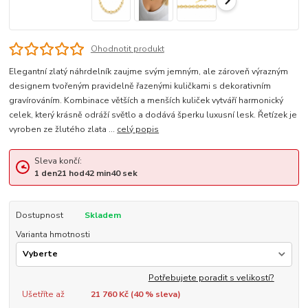
Ohodnotit produkt
Elegantní zlatý náhrdelník zaujme svým jemným, ale zároveň výrazným
designem tvořeným pravidelně řazenými kuličkami s dekorativním
gravírováním. Kombinace větších a menších kuliček vytváří harmonický
celek, který krásně odráží světlo a dodává šperku luxusní lesk. Řetízek je
vyroben ze žlutého zlata ...
celý popis
Sleva končí:
1
den
21
hod
42
min
39
sek
Dostupnost
Skladem
Varianta hmotnosti
Potřebujete poradit s velikostí?
Ušetříte až
21 760 Kč (
40
% sleva)