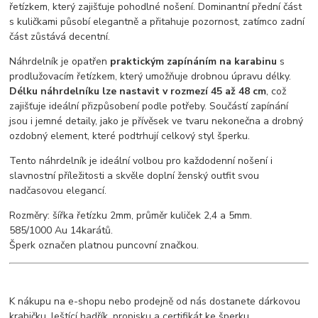
řetízkem, který zajišťuje pohodlné nošení. Dominantní přední část
s kuličkami působí elegantně a přitahuje pozornost, zatímco zadní
část zůstává decentní.
Náhrdelník je opatřen
praktickým zapínáním na karabinu
s
prodlužovacím řetízkem, který umožňuje drobnou úpravu délky.
Délku náhrdelníku lze nastavit v rozmezí 45 až 48 cm
, což
zajišťuje ideální přizpůsobení podle potřeby. Součástí zapínání
jsou i jemné detaily, jako je přívěsek ve tvaru nekonečna a drobný
ozdobný element, které podtrhují celkový styl šperku.
Tento náhrdelník je ideální volbou pro každodenní nošení i
slavnostní příležitosti a skvěle doplní ženský outfit svou
nadčasovou elegancí.
Rozměry: šířka řetízku 2mm, průměr kuliček 2,4 a 5mm.
585/1000 Au 14karátů.
Šperk označen platnou puncovní značkou.
K nákupu na e-shopu nebo prodejně od nás dostanete dárkovou
krabičku, leštící hadřík, propisku a certifikát ke šperku.