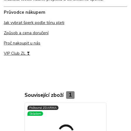
Průvodce nákupem
Jak vybrat šperk podle tónu pleti
Způsob a cena doručení
Proč nakoupit u nás
VIP Club ZL ❣
Související zboží
1