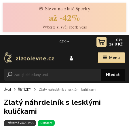
🌸 Sleva na zlaté šperky
až -42%
Vyberte si svůj šperk včas
0
ks
CZK
za
0 Kč
Menu
Hledat
Úvod
ŘETÍZKY
Zlatý náhrdelník s lesklými kuličkami
Zlatý náhrdelník s lesklými
kuličkami
Poštovné ZDARMA
Skladem