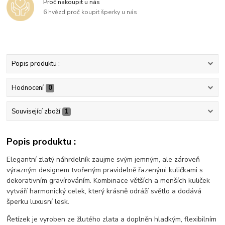
Proč nakoupit u nás
6 hvězd proč koupit šperky u nás
Popis produktu :
Hodnocení
0
Související zboží
1
Popis produktu :
Elegantní zlatý náhrdelník zaujme svým jemným, ale zároveň
výrazným designem tvořeným pravidelně řazenými kuličkami s
dekorativním gravírováním. Kombinace větších a menších kuliček
vytváří harmonický celek, který krásně odráží světlo a dodává
šperku luxusní lesk.
Řetízek je vyroben ze žlutého zlata a doplněn hladkým, flexibilním