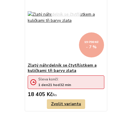
19 790 Kč
- 7 %
Zlatý náhrdelník se čtytřlístkem a
kuličkami tři barvy zlata
Sleva končí:
1
den
21
hod
32
min
18 405 Kč
/
ks
Zvolit variantu