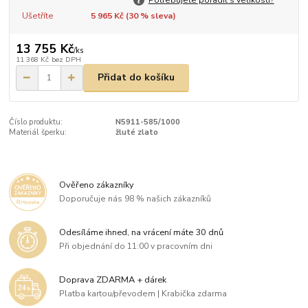
Ušetříte
5 965 Kč (
30
% sleva)
13 755 Kč
/
ks
11 368 Kč
bez DPH
Přidat do košíku
Číslo produktu:
N5911-585/1000
Materiál šperku:
žluté zlato
Ověřeno zákazníky
Doporučuje nás 98 % našich zákazníků
Odesíláme ihned, na vrácení máte 30 dnů
Při objednání do 11:00 v pracovním dni
Doprava ZDARMA + dárek
Platba kartou/převodem | Krabička zdarma