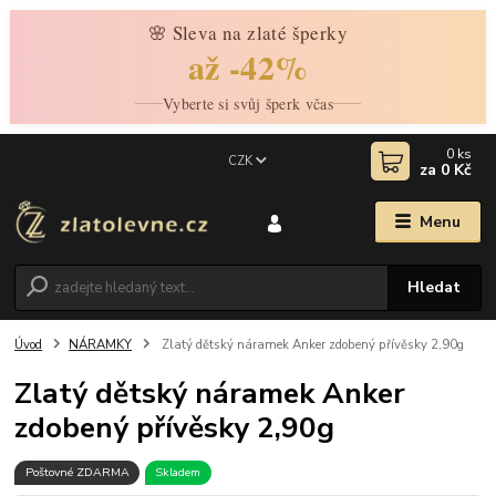
🌸 Sleva na zlaté šperky
až -42%
Vyberte si svůj šperk včas
0
ks
CZK
za
0 Kč
Menu
Hledat
Úvod
NÁRAMKY
Zlatý dětský náramek Anker zdobený přívěsky 2,90g
Zlatý dětský náramek Anker
zdobený přívěsky 2,90g
Poštovné ZDARMA
Skladem