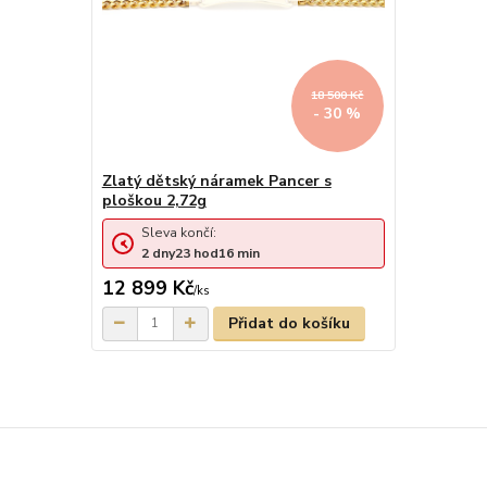
18 500 Kč
- 30 %
Zlatý dětský náramek Pancer s
ploškou 2,72g
Sleva končí:
2
dny
23
hod
16
min
12 899 Kč
/
ks
Přidat do košíku