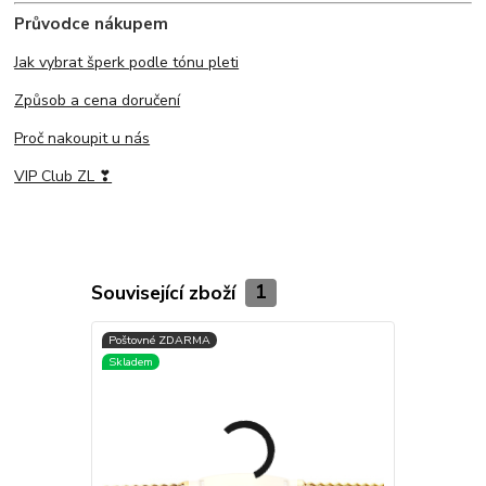
Průvodce nákupem
Jak vybrat šperk podle tónu pleti
Způsob a cena doručení
Proč nakoupit u nás
VIP Club ZL ❣
Související zboží
1