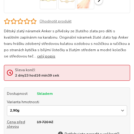
Ohodnotit produkt
Dětský zlatý náramek Anker s přívěsky ze žlutého zlata pro děti s
kvalitním zapínánm na karabinu. Originální náramek žluté zlato typ Anker
tvaru hrášku zdobený středovou kulatou ozdobou s nožičkou a ručičkou a
po stranách kytička s bílými lístečky a žlutým středem a modré kolečko
se středovou teč...
celý popis
Sleva končí:
2
dny
23
hod
16
min
39
sek
Dostupnost
Skladem
Varianta hmotnosti
Cena před
19 720 Kč
slevou
Potřebujete poradit s velikostí?