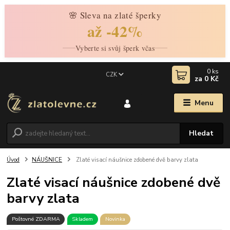
🌸 Sleva na zlaté šperky
až -42%
Vyberte si svůj šperk včas
0
ks
CZK
za
0 Kč
Menu
Hledat
Úvod
NÁUŠNICE
Zlaté visací náušnice zdobené dvě barvy zlata
Zlaté visací náušnice zdobené dvě
barvy zlata
Poštovné ZDARMA
Skladem
Novinka