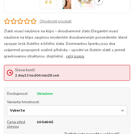
Ohodnotit produkt
Zlaté visací náušnice na klips – dvoubarevné zlato Elegantní visací
náušnice na klips zaujmou moderním dvoubarevným provedením, které
spojuje lesk žlutého a bílého zlata. Dominantou šperku jsou dva
vzájemně propojené oválné přívěsky – spodní ve žlutém zlatě s jemně
gravírovanou strukturou, doplněný...
celý popis
Sleva končí:
2
dny
13
hod
04
min
27
sek
Dostupnost
Skladem
Varianta hmotnosti
Cena před
10 540 Kč
slevou
Potřebujete poradit s velikostí?