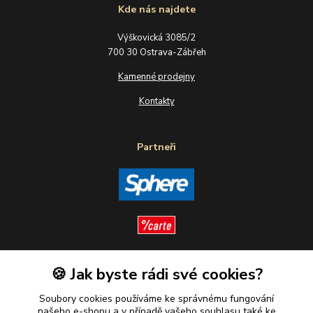
Kde nás najdete
Výškovická 3085/2
700 30 Ostrava-Zábřeh
Kamenné prodejny
Kontakty
Partneři
🍪 Jak byste rádi své cookies?
Sledujte nás
Soubory cookies používáme ke správnému fungování
našeho e-shopu a v případě vašeho souhlasu také ke