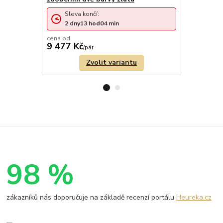
Sleva končí:
Sleva 
2
dny
13
hod
04
min
2
dny
cena od
9 477 Kč
12 574 
/
pár
Zvolit variantu
98 %
zákazníků nás doporučuje na základě recenzí portálu
Heureka.cz