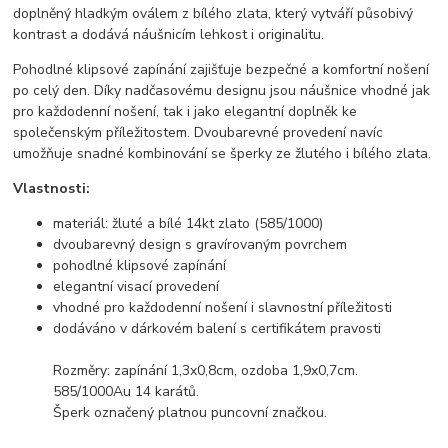
doplněný hladkým oválem z bílého zlata, který vytváří působivý
kontrast a dodává náušnicím lehkost i originalitu.
Pohodlné klipsové zapínání zajišťuje bezpečné a komfortní nošení
po celý den. Díky nadčasovému designu jsou náušnice vhodné jak
pro každodenní nošení, tak i jako elegantní doplněk ke
společenským příležitostem. Dvoubarevné provedení navíc
umožňuje snadné kombinování se šperky ze žlutého i bílého zlata.
Vlastnosti:
materiál: žluté a bílé 14kt zlato (585/1000)
dvoubarevný design s gravírovaným povrchem
pohodlné klipsové zapínání
elegantní visací provedení
vhodné pro každodenní nošení i slavnostní příležitosti
dodáváno v dárkovém balení s certifikátem pravosti
Rozměry: zapínání 1,3x0,8cm, ozdoba 1,9x0,7cm.
585/1000Au 14 karátů.
Šperk označený platnou puncovní značkou.