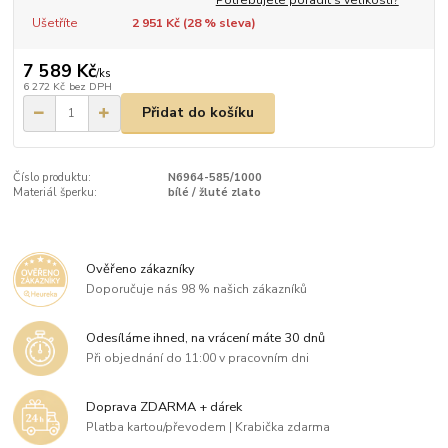
Ušetříte
2 951 Kč (
28
% sleva)
7 589 Kč
/
ks
6 272 Kč
bez DPH
Přidat do košíku
Číslo produktu:
N6964-585/1000
Materiál šperku:
bílé / žluté zlato
Ověřeno zákazníky
Doporučuje nás 98 % našich zákazníků
Odesíláme ihned, na vrácení máte 30 dnů
Při objednání do 11:00 v pracovním dni
Doprava ZDARMA + dárek
Platba kartou/převodem | Krabička zdarma