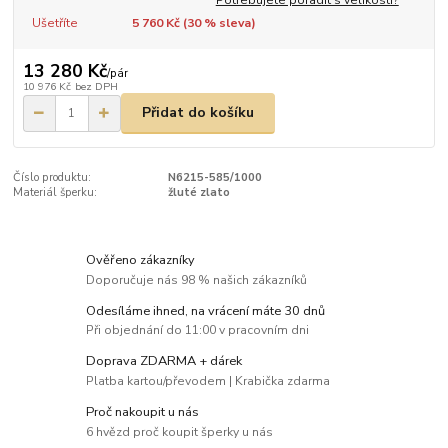
Ušetříte
5 760 Kč (
30
% sleva)
13 280 Kč
/
pár
10 976 Kč
bez DPH
Přidat do košíku
Číslo produktu:
N6215-585/1000
Materiál šperku:
žluté zlato
Ověřeno zákazníky
Doporučuje nás 98 % našich zákazníků
Odesíláme ihned, na vrácení máte 30 dnů
Při objednání do 11:00 v pracovním dni
Doprava ZDARMA + dárek
Platba kartou/převodem | Krabička zdarma
Proč nakoupit u nás
6 hvězd proč koupit šperky u nás