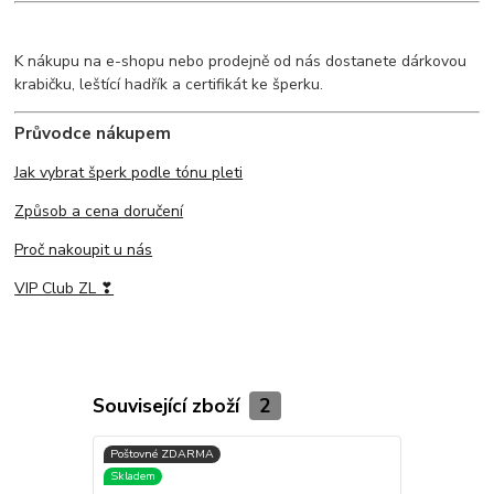
K nákupu na e-shopu nebo prodejně od nás dostanete dárkovou
krabičku, leštící hadřík a certifikát ke šperku.
Průvodce nákupem
Jak vybrat šperk podle tónu pleti
Způsob a cena doručení
Proč nakoupit u nás
VIP Club ZL ❣
Související zboží
2