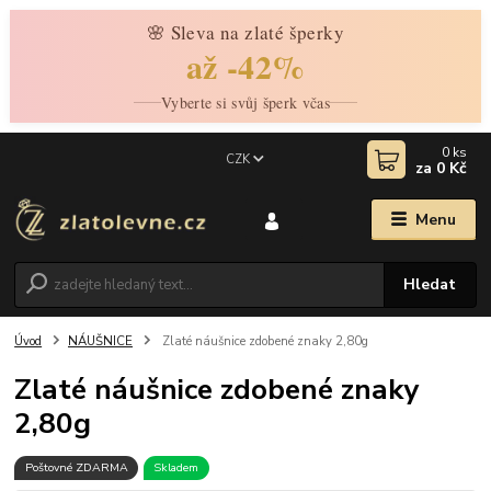
🌸 Sleva na zlaté šperky
až -42%
Vyberte si svůj šperk včas
0
ks
CZK
za
0 Kč
Menu
Hledat
Úvod
NÁUŠNICE
Zlaté náušnice zdobené znaky 2,80g
Zlaté náušnice zdobené znaky
2,80g
Poštovné ZDARMA
Skladem