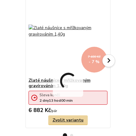
7 400 Kč
- 7 %
Zlaté náušníce s mřížkovaným
Zlaté náuš
gravírováním 1,40g
gravírován
Sleva končí:
Sleva 
2
dny
13
hod
00
min
2
dny
6 882 Kč
14 368 
/
pár
Zvolit variantu