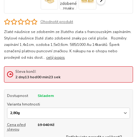
Ohodnotit produkt
Zlaté náušnice se zdobením ze žlutého zlata s francouzským zapínáním.
Stylové náušnice žluté zlato zdobené znaky po celé ploše. Rozměry:
zapínání 1,4x1cm, ozdoba 1,5x0,6cm. 585/1000 Au 14karátů. Šperk
označený platnou puncovní značkou. K nákupu na e-shopu nebo
prodejně od nás dost...
celý popis
Sleva končí:
2
dny
13
hod
00
min
22
sek
Dostupnost
Skladem
Varianta hmotnosti
Cena před
19 040 Kč
slevou
Potřebujete poradit s velikostí?