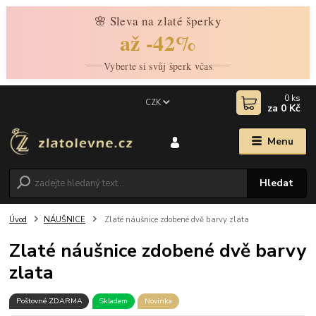
🌸 Sleva na zlaté šperky
až -42%
Vyberte si svůj šperk včas
0
ks
CZK
za
0 Kč
Menu
Hledat
Úvod
NÁUŠNICE
Zlaté náušnice zdobené dvě barvy zlata
Zlaté náušnice zdobené dvě barvy
zlata
Poštovné ZDARMA
Skladem
Novinka