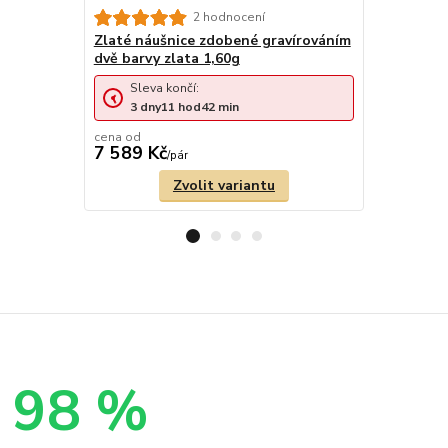
2 hodnocení
Zlaté náušnice zdobené gravírováním
Zlaté náuš
dvě barvy zlata 1,60g
barvy zlat
Sleva končí:
Sleva 
3
dny
11
hod
42
min
3
dny
cena od
7 589 Kč
6 882 Kč
/
pár
Zvolit variantu
98 %