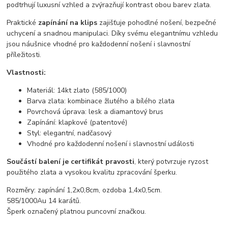
podtrhují luxusní vzhled a zvýrazňují kontrast obou barev zlata.
Praktické
zapínání na klips
zajišťuje pohodlné nošení, bezpečné
uchycení a snadnou manipulaci. Díky svému elegantnímu vzhledu
jsou náušnice vhodné pro každodenní nošení i slavnostní
příležitosti.
Vlastnosti:
Materiál: 14kt zlato (585/1000)
Barva zlata: kombinace žlutého a bílého zlata
Povrchová úprava: lesk a diamantový brus
Zapínání: klapkové (patentové)
Styl: elegantní, nadčasový
Vhodné pro každodenní nošení i slavnostní události
Součástí balení je certifikát pravosti
, který potvrzuje ryzost
použitého zlata a vysokou kvalitu zpracování šperku.
Rozměry: zapínání 1,2x0,8cm, ozdoba 1,4x0,5cm.
585/1000Au 14 karátů.
Šperk označený platnou puncovní značkou.