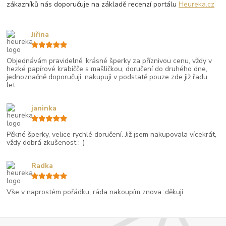
zákazníků nás doporučuje na základě recenzí portálu
Heureka.cz
Jiřina
Objednávám pravidelně, krásné šperky za příznivou cenu, vždy v
hezké papírové krabičče s mašličkou, doručení do druhého dne,
jednoznačně doporučuji, nakupuji v podstatě pouze zde již řadu
let.
janinka
Pěkné šperky, velice rychlé doručení. Již jsem nakupovala vícekrát,
vždy dobrá zkušenost :-)
Radka
Vše v naprostém pořádku, ráda nakoupím znova. děkuji