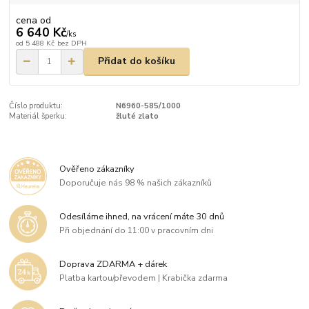
cena od
6 640 Kč
/
ks
od
5 488 Kč
bez DPH
Přidat do košíku
Číslo produktu:
N6960-585/1000
Materiál šperku:
žluté zlato
Ověřeno zákazníky
Doporučuje nás 98 % našich zákazníků
Odesíláme ihned, na vrácení máte 30 dnů
Při objednání do 11:00 v pracovním dni
Doprava ZDARMA + dárek
Platba kartou/převodem | Krabička zdarma