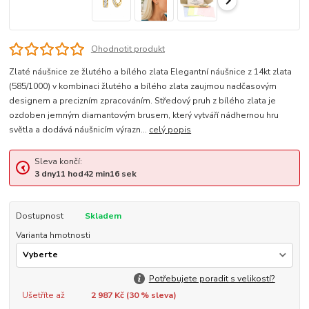
Ohodnotit produkt
Zlaté náušnice ze žlutého a bílého zlata Elegantní náušnice z 14kt zlata
(585/1000) v kombinaci žlutého a bílého zlata zaujmou nadčasovým
designem a precizním zpracováním. Středový pruh z bílého zlata je
ozdoben jemným diamantovým brusem, který vytváří nádhernou hru
světla a dodává náušnicím výrazn...
celý popis
Sleva končí:
3
dny
11
hod
42
min
15
sek
Dostupnost
Skladem
Varianta hmotnosti
Potřebujete poradit s velikostí?
Ušetříte až
2 987 Kč (
30
% sleva)