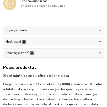
Proč nakoupit u nás
6 hvězd proč koupit šperky u nás
Popis produktu :
Hodnocení
0
Související zboží
4
Popis produktu :
Zlaté náušnice ze žlutého a bílého zlata
Elegantní náušnice z
14kt zlata (585/1000)
v kombinaci
žlutého
a bílého zlata
zaujmou nadčasovým designem a precizním
zpracováním. Středový pruh z bílého zlata je ozdoben jemným
diamantovým brusem, který vytváří nádhernou hru světla a
dodává náušnicím výrazný třpyt. Lesklé okraje ze žlutého zlata