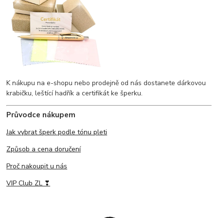
K nákupu na e-shopu nebo prodejně od nás dostanete dárkovou
krabičku, leštící hadřík a certifikát ke šperku.
Průvodce nákupem
Jak vybrat šperk podle tónu pleti
Způsob a cena doručení
Proč nakoupit u nás
VIP Club ZL ❣