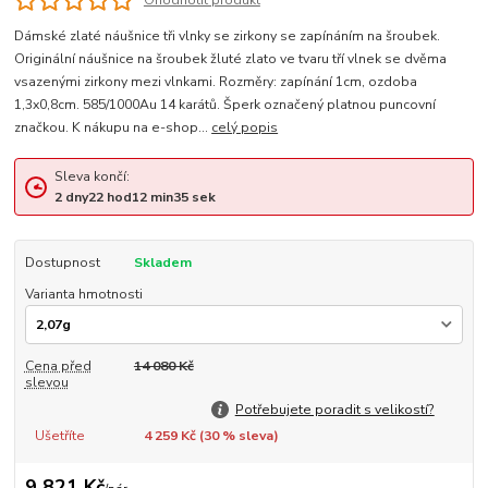
Dámské zlaté náušnice tři vlnky se zirkony se zapínáním na šroubek.
Originální náušnice na šroubek žluté zlato ve tvaru tří vlnek se dvěma
vsazenými zirkony mezi vlnkami. Rozměry: zapínání 1cm, ozdoba
1,3x0,8cm. 585/1000Au 14 karátů. Šperk označený platnou puncovní
značkou. K nákupu na e-shop...
celý popis
Sleva končí:
2
dny
22
hod
12
min
34
sek
Dostupnost
Skladem
Varianta hmotnosti
Cena před
14 080 Kč
slevou
Potřebujete poradit s velikostí?
Ušetříte
4 259 Kč (
30
% sleva)
9 821 Kč