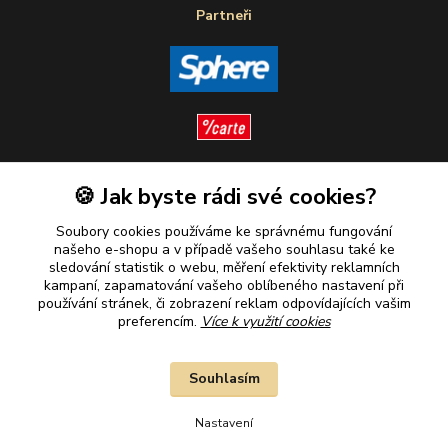
Partneři
🍪 Jak byste rádi své cookies?
Sledujte nás
Soubory cookies používáme ke správnému fungování
našeho e-shopu a v případě vašeho souhlasu také ke
sledování statistik o webu, měření efektivity reklamních
kampaní, zapamatování vašeho oblíbeného nastavení při
Plaťte u nás bezpečně
používání stránek, či zobrazení reklam odpovídajících vašim
preferencím.
Více k využití cookies
Souhlasím
Nastavení