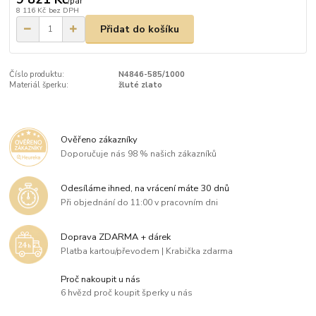
/
pár
8 116 Kč
bez DPH
Přidat do košíku
Číslo produktu:
N4846-585/1000
Materiál šperku:
žluté zlato
Ověřeno zákazníky
Doporučuje nás 98 % našich zákazníků
Odesíláme ihned, na vrácení máte 30 dnů
Při objednání do 11:00 v pracovním dni
Doprava ZDARMA + dárek
Platba kartou/převodem | Krabička zdarma
Proč nakoupit u nás
6 hvězd proč koupit šperky u nás