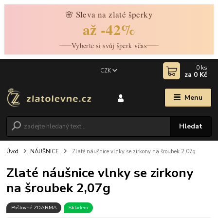
🌸 Sleva na zlaté šperky
až -42%
Vyberte si svůj šperk včas
0
ks
CZK
za
0 Kč
Menu
Hledat
Úvod
NÁUŠNICE
Zlaté náušnice vlnky se zirkony na šroubek 2,07g
Zlaté náušnice vlnky se zirkony
na šroubek 2,07g
Poštovné ZDARMA
Skladem