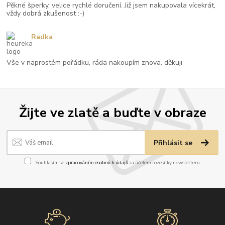
Pěkné šperky, velice rychlé doručení. Již jsem nakupovala vícekrát,
vždy dobrá zkušenost :-)
Radka
Vše v naprostém pořádku, ráda nakoupím znova. děkuji
Žijte ve zlatě a buďte v obraze
Přihlásit se
Souhlasím se
zpracováním osobních údajů
za účelem rozesílky newsletteru.