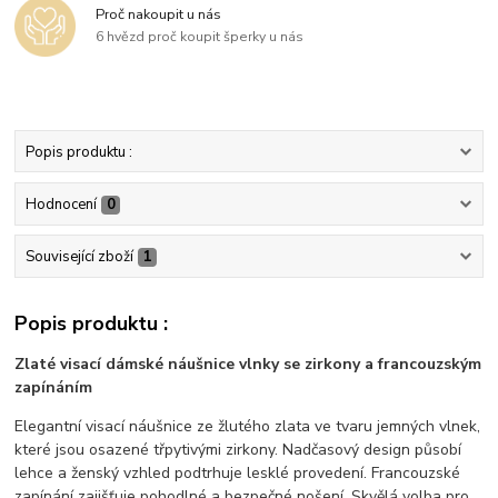
Proč nakoupit u nás
6 hvězd proč koupit šperky u nás
Popis produktu :
Hodnocení
0
Související zboží
1
Popis produktu :
Zlaté
visací
dámské
náušnice
vlnky
se
zirkony
a
francouzským
zapínáním
Elegantní
visací
náušnice
ze
žlutého
zlata
ve
tvaru
jemných
vlnek,
které
jsou
osazené
třpytivými
zirkony.
Nadčasový
design
působí
lehce
a
ženský
vzhled
podtrhuje
lesklé
provedení.
Francouzské
zapínání
zajišťuje
pohodlné
a
bezpečné
nošení.
Skvělá
volba
pro