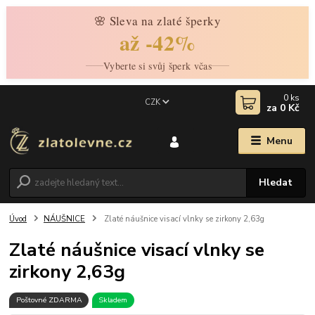
🌸 Sleva na zlaté šperky
až -42%
Vyberte si svůj šperk včas
0
ks
CZK
za
0 Kč
Menu
Hledat
Úvod
NÁUŠNICE
Zlaté náušnice visací vlnky se zirkony 2,63g
Zlaté náušnice visací vlnky se
zirkony 2,63g
Poštovné ZDARMA
Skladem