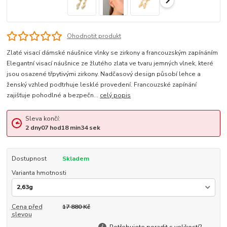
Ohodnotit produkt
Zlaté visací dámské náušnice vlnky se zirkony a francouzským zapínáním
Elegantní visací náušnice ze žlutého zlata ve tvaru jemných vlnek, které
jsou osazené třpytivými zirkony. Nadčasový design působí lehce a
ženský vzhled podtrhuje lesklé provedení. Francouzské zapínání
zajišťuje pohodlné a bezpečn...
celý popis
Sleva končí:
2
dny
07
hod
18
min
34
sek
Dostupnost
Skladem
Varianta hmotnosti
Cena před
17 880 Kč
slevou
Potřebujete poradit s velikostí?