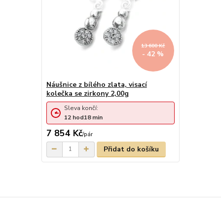
13 600 Kč
- 42 %
Náušnice z bílého zlata, visací
kolečka se zirkony 2,00g
Sleva končí:
12
hod
18
min
7 854 Kč
/
pár
Přidat do košíku