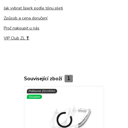
Jak vybrat šperk podle tónu pleti
Způsob a cena doručení
Proč nakoupit u nás
VIP Club ZL ❣
Související zboží
1