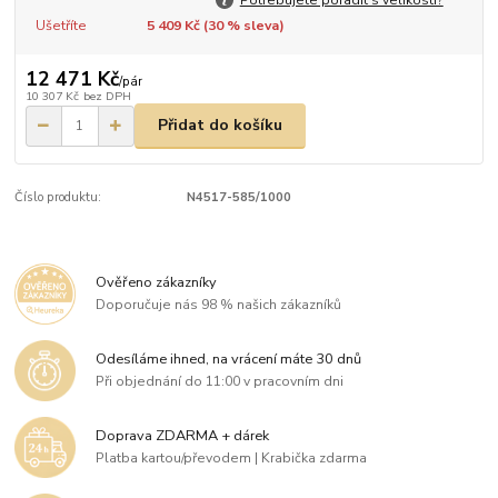
Ušetříte
5 409 Kč (
30
% sleva)
12 471 Kč
/
pár
10 307 Kč
bez DPH
Přidat do košíku
Číslo produktu:
N4517-585/1000
Ověřeno zákazníky
Doporučuje nás 98 % našich zákazníků
Odesíláme ihned, na vrácení máte 30 dnů
Při objednání do 11:00 v pracovním dni
Doprava ZDARMA + dárek
Platba kartou/převodem | Krabička zdarma