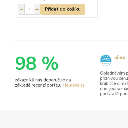
Přidat do košíku
98 %
Jiřina
Objednávám pr
příznivou cenu
zákazníků nás doporučuje na
krabičče s maš
základě recenzí portálu
Heureka.cz
dne, jednoznač
podstatě pouze