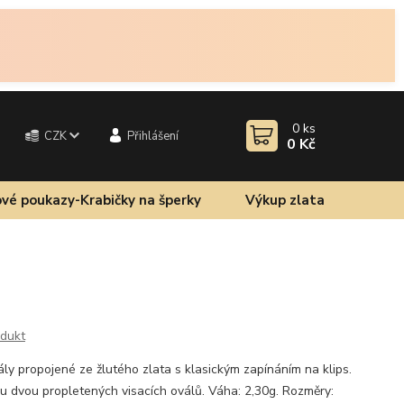
0
ks
CZK
Přihlášení
0 Kč
vé poukazy-Krabičky na šperky
Výkup zlata
odukt
ly propojené ze žlutého zlata s klasickým zapínáním na klips.
ru dvou propletených visacích oválů. Váha: 2,30g. Rozměry: