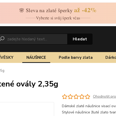
až -42%
🌸 Sleva na zlaté šperky
Vyberte si svůj šperk včas
Hledat
ÍVĚSKY
NÁUŠNICE
Podle barvy zlata
Dárko
35g
tené ovály 2,35g
Ohodnotit pr
Dámské zlaté náušnice visací ová
Stylové náušnice žluté zlato tva