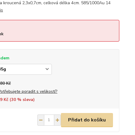
ka kroucená 2,3x0,7cm, celková délka 4cm. 585/1000Au 14
is
ek
adem
980 Kč
Potřebujete poradit s velikostí?
9 Kč (
30
% sleva)
Přidat do košíku