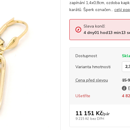
zapínání 1,4x0,8cm, ozdoba kap
karátů. Šperk označen...
celý pop
Sleva končí:
4
dny
01
hod
13
min
13
s
Dostupnost
Skl
Varianta hmotnosti
Cena před slevou
15 
Ušetříte
4 82
11 151 Kč
/
pár
9 215 Kč
bez DPH