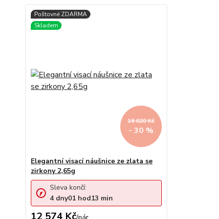
18 020 Kč
- 30 %
Elegantní visací náušnice ze zlata se
zirkony 2,65g
Sleva končí:
4
dny
01
hod
13
min
12 574 Kč
/
pár