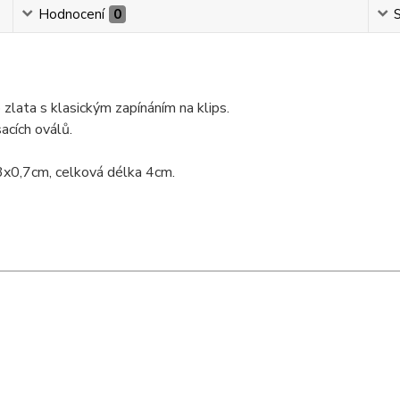
Hodnocení
0
S
zlata s klasickým zapínáním na klips.
acích oválů.
3x0,7cm, celková délka 4cm.