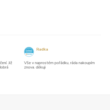
Radka
ení. Již
Vše v naprostém pořádku, ráda nakoupím
dobrá
znova. děkuji