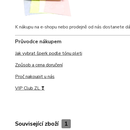
K nákupu na e-shopu nebo prodejně od nás dostanete dárko
Průvodce nákupem
Jak vybrat šperk podle tónu pleti
Způsob a cena doručení
Proč nakoupit u nás
VIP Club ZL ❣
Související zboží
1