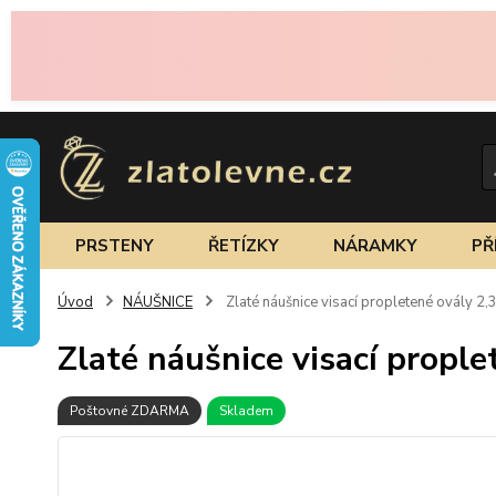
PRSTENY
ŘETÍZKY
NÁRAMKY
PŘ
Úvod
NÁUŠNICE
Zlaté náušnice visací propletené ovály 2,
Zlaté náušnice visací prople
Poštovné ZDARMA
Skladem