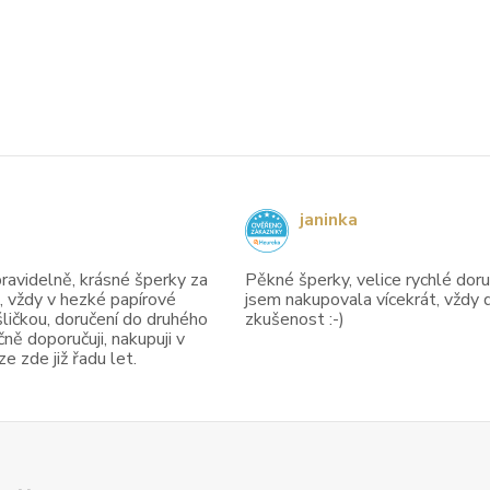
janinka
avidelně, krásné šperky za
Pěkné šperky, velice rychlé doruč
, vždy v hezké papírové
jsem nakupovala vícekrát, vždy 
ličkou, doručení do druhého
zkušenost :-)
ně doporučuji, nakupuji v
 zde již řadu let.