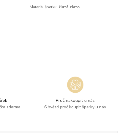
Materiál šperku:
žluté zlato
rek
Proč nakoupit u nás
ička zdarma
6 hvězd proč koupit šperky u nás