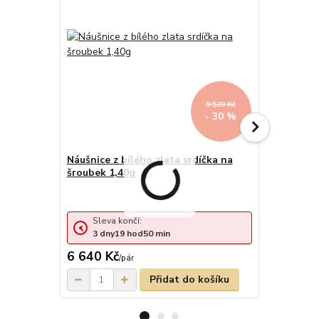
9 520 Kč
- 30 %
Náušnice z bílého zlata srdíčka na
Náušnice z
šroubek 1,40g
šroubek 1,
Sleva končí:
Sleva 
3
dny
19
hod
50
min
3
dny
6 640 Kč
6 640 Kč
/
pár
Přidat do košíku