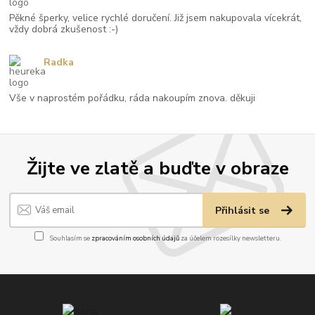
Pěkné šperky, velice rychlé doručení. Již jsem nakupovala vícekrát,
vždy dobrá zkušenost :-)
Radka
Vše v naprostém pořádku, ráda nakoupím znova. děkuji
Žijte ve zlatě a buďte v obraze
Přihlásit se
Souhlasím se
zpracováním osobních údajů
za účelem rozesílky newsletteru.