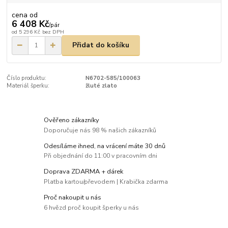
cena od
6 408 Kč
/
pár
od
5 296 Kč
bez DPH
Přidat do košíku
Číslo produktu:
N6702-585/100063
Materiál šperku:
žluté zlato
Ověřeno zákazníky
Doporučuje nás 98 % našich zákazníků
Odesíláme ihned, na vrácení máte 30 dnů
Při objednání do 11:00 v pracovním dni
Doprava ZDARMA + dárek
Platba kartou/převodem | Krabička zdarma
Proč nakoupit u nás
6 hvězd proč koupit šperky u nás