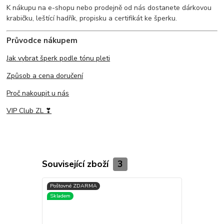
K nákupu na e-shopu nebo prodejně od nás dostanete dárkovou
krabičku, leštící hadřík, propisku a certifikát ke šperku.
Průvodce nákupem
Jak vybrat šperk podle tónu pleti
Způsob a cena doručení
Proč nakoupit u nás
VIP Club ZL ❣
Související zboží
3