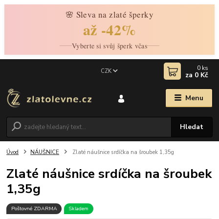
🌸 Sleva na zlaté šperky
až -42%
Vyberte si svůj šperk včas
0
ks
CZK
za
0 Kč
Menu
Hledat
Úvod
NÁUŠNICE
Zlaté náušnice srdíčka na šroubek 1,35g
Zlaté náušnice srdíčka na šroubek
1,35g
Poštovné ZDARMA
Skladem