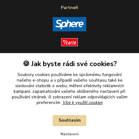
Partneři
🍪 Jak byste rádi své cookies?
Sledujte nás
Soubory cookies používáme ke správnému fungování
našeho e-shopu a v případě vašeho souhlasu také ke
sledování statistik o webu, měření efektivity reklamních
kampaní, zapamatování vašeho oblíbeného nastavení při
Plaťte u nás bezpečně
používání stránek, či zobrazení reklam odpovídajících vašim
preferencím.
Více k využití cookies
Souhlasím
Nastavení