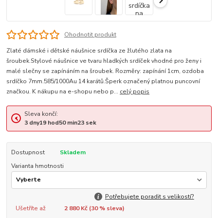
Ohodnotit produkt
Zlaté dámské i dětské náušnice srdíčka ze žlutého zlata na
šroubek.Stylové náušnice ve tvaru hladkých srdíček vhodné pro ženy i
malé slečny se zapínáním na šroubek. Rozměry: zapínání 1cm, ozdoba
srdíčko 7mm.585/1000Au 14 karátů.Šperk označený platnou puncovní
značkou. K nákupu na e-shopu nebo p...
celý popis
Sleva končí:
3
dny
19
hod
50
min
23
sek
Dostupnost
Skladem
Varianta hmotnosti
Potřebujete poradit s velikostí?
Ušetříte až
2 880 Kč (
30
% sleva)