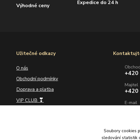
Expedice do 24 h
Výhodné ceny
Užitečné odkazy
Kontaktujt
Obcho
O nás
+420
Obchodní podmínky
Majitel
Doprava a platba
+420
❣
VIP CLUB
E-mail
info@
Jak na velikost prstenu
Jak vybrat délku řetízku
Soubory cookies 
Jak vybrat zlaté náušnice
sledování statisti