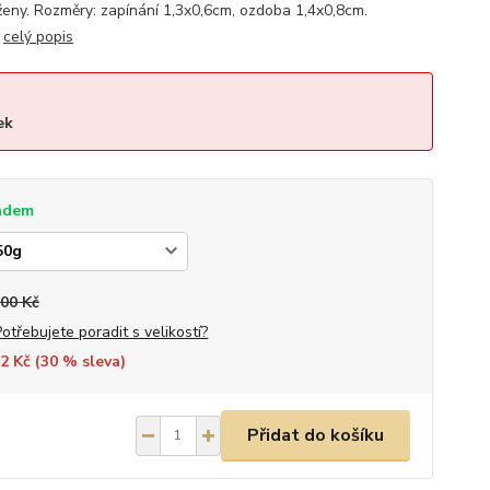
ny. Rozměry: zapínání 1,3x0,6cm, ozdoba 1,4x0,8cm.
.
celý popis
ek
adem
000 Kč
Potřebujete poradit s velikostí?
2 Kč (
30
% sleva)
Přidat do košíku