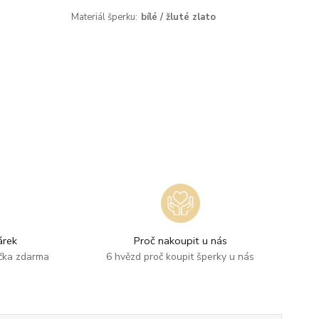
Materiál šperku:
bílé / žluté zlato
rek
Proč nakoupit u nás
ička zdarma
6 hvězd proč koupit šperky u nás