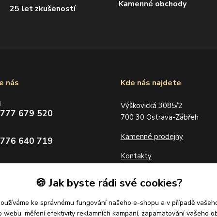
Kamenné obchody
25 let zkušeností
e nás
Kde nás najdete
d
Výškovická 3085/2
 777 679 520
700 30 Ostrava-Zábřeh
Kamenné prodejny
 776 640 719
Kontakty
zlatolevne.cz
🍪 Jak byste rádi své cookies?
Partneři
používáme ke správnému fungování našeho e-shopu a v případě vašeho
k o webu, měření efektivity reklamních kampaní, zapamatování vašeho o