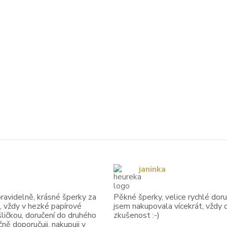
janinka
avidelně, krásné šperky za
Pěkné šperky, velice rychlé doruč
, vždy v hezké papírové
jsem nakupovala vícekrát, vždy 
ličkou, doručení do druhého
zkušenost :-)
ně doporučuji, nakupuji v