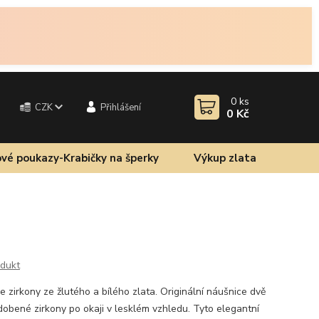
0
ks
CZK
Přihlášení
0 Kč
vé poukazy-Krabičky na šperky
Výkup zlata
odukt
zirkony ze žlutého a bílého zlata. Originální náušnice dvě
dobené zirkony po okaji v lesklém vzhledu. Tyto elegantní