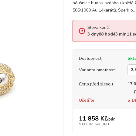
náušnice budou ozdobou každé že
585/1000 Au 14karátů. Šperk o..
Sleva končí:
3
dny
08
hod
43
min
10
s
Dostupnost
Skl
Varianta hmotnosti
Cena před slevou
17 
Ušetříte
5 14
11 858 Kč
/
pár
9 800 Kč
bez DPH