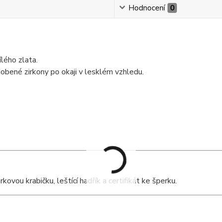
Hodnocení
0
lého zlata.
dobené zirkony po okaji v lesklém vzhledu.
vou krabičku, leštící hadřík a certifikát ke šperku.