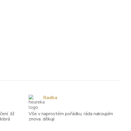
Radka
ení. Již
Vše v naprostém pořádku, ráda nakoupím
dobrá
znova. děkuji