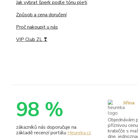
Jak vybrat šperk podle tónu pleti
Způsob a cena doručení
Proč nakoupit u nás
VIP Club ZL ❣
98 %
Jiřina
Objednávám pr
příznivou cenu
zákazníků nás doporučuje na
krabičče s maš
základě recenzí portálu
Heureka.cz
dne, jednoznač