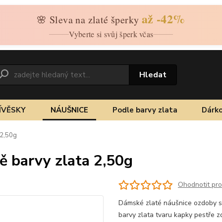
až -42%
🌸 Sleva na zlaté šperky
Vyberte si svůj šperk včas
Hledat
ÍVĚSKY
NÁUŠNICE
Podle barvy zlata
Dárko
 2,50g
ě barvy zlata 2,50g
Ohodnotit pr
Dámské zlaté náušnice ozdoby se 
barvy zlata tvaru kapky pestře z