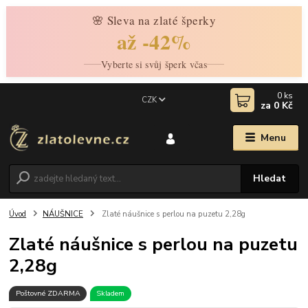
🌸 Sleva na zlaté šperky
až -42%
Vyberte si svůj šperk včas
0
ks
CZK
za
0 Kč
Menu
Hledat
Úvod
NÁUŠNICE
Zlaté náušnice s perlou na puzetu 2,28g
Zlaté náušnice s perlou na puzetu
2,28g
Poštovné ZDARMA
Skladem