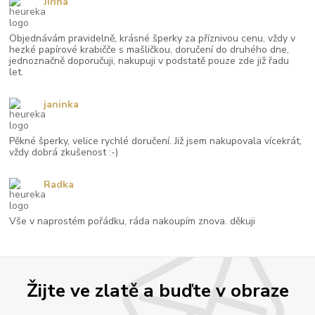
Jiřina
Objednávám pravidelně, krásné šperky za příznivou cenu, vždy v
hezké papírové krabičče s mašličkou, doručení do druhého dne,
jednoznačně doporučuji, nakupuji v podstatě pouze zde již řadu
let.
janinka
Pěkné šperky, velice rychlé doručení. Již jsem nakupovala vícekrát,
vždy dobrá zkušenost :-)
Radka
Vše v naprostém pořádku, ráda nakoupím znova. děkuji
Žijte ve zlatě a buďte v obraze