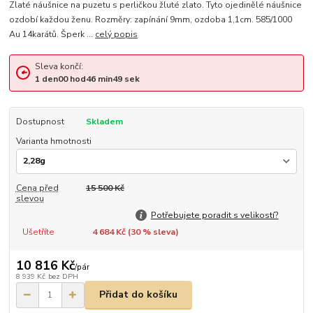
Zlaté náušnice na puzetu s perličkou žluté zlato. Tyto ojedinělé náušnice
ozdobí každou ženu. Rozměry: zapínání 9mm, ozdoba 1,1cm. 585/1000
Au 14karátů. Šperk ...
celý popis
Sleva končí:
1
den
00
hod
46
min
48
sek
Dostupnost
Skladem
Varianta hmotnosti
Cena před
15 500 Kč
slevou
Potřebujete poradit s velikostí?
Ušetříte
4 684 Kč (
30
% sleva)
10 816 Kč
/
pár
8 939 Kč
bez DPH
Přidat do košíku