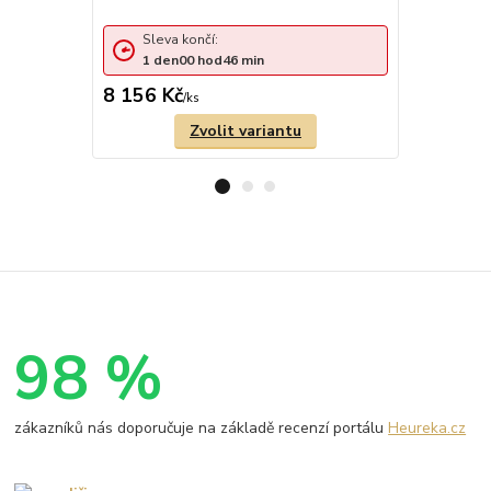
Sleva 
Sleva končí:
1
den
1
den
00
hod
46
min
cena od
8 156 Kč
4 929 Kč
/
ks
Zvolit variantu
98 %
zákazníků nás doporučuje na základě recenzí portálu
Heureka.cz