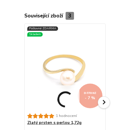
Související zboží
3
8 770 Kč
- 7 %
1 hodnocení
Zlatý prsten s perlou 1,72g
Prsten z b
ozdoba se 