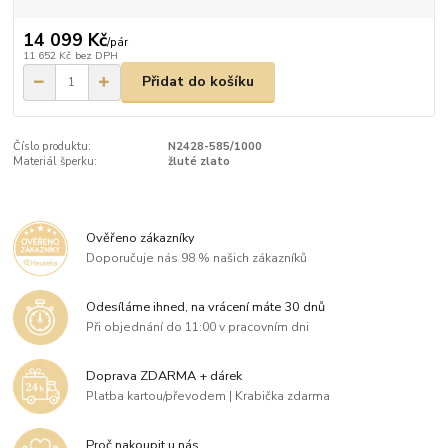
14 099 Kč
/
pár
11 652 Kč
bez DPH
Přidat do košíku
Číslo produktu:
N2428-585/1000
Materiál šperku:
žluté zlato
Ověřeno zákazníky
Doporučuje nás 98 % našich zákazníků
Odesíláme ihned, na vrácení máte 30 dnů
Při objednání do 11:00 v pracovním dni
Doprava ZDARMA + dárek
Platba kartou/převodem | Krabička zdarma
Proč nakoupit u nás