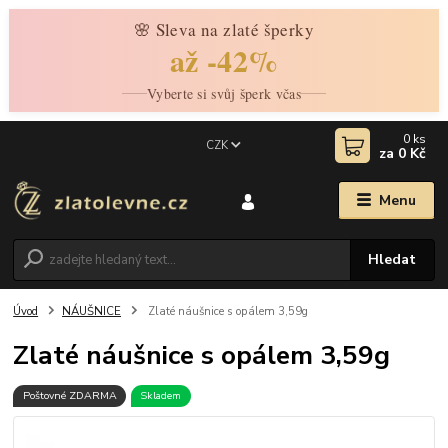
🌸 Sleva na zlaté šperky
až -42%
Vyberte si svůj šperk včas
0
ks
CZK
za
0 Kč
Menu
Hledat
Úvod
NÁUŠNICE
Zlaté náušnice s opálem 3,59g
Zlaté náušnice s opálem 3,59g
Poštovné ZDARMA
Skladem