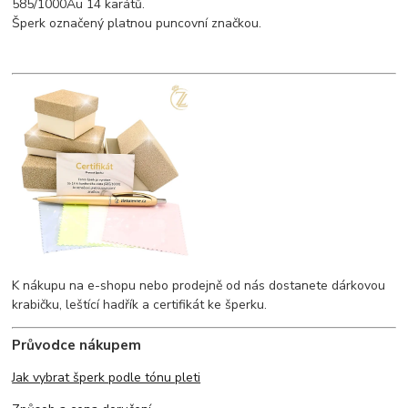
585/1000Au 14 karátů.
Šperk označený platnou puncovní značkou.
K nákupu na e-shopu nebo prodejně od nás dostanete dárkovou
krabičku, leštící hadřík a certifikát ke šperku.
Průvodce nákupem
Jak vybrat šperk podle tónu pleti