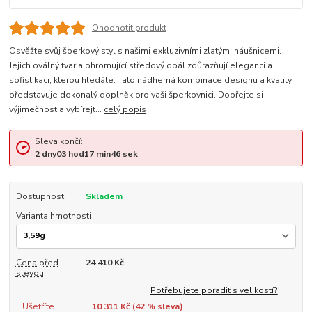
Ohodnotit produkt
Osvěžte svůj šperkový styl s našimi exkluzivními zlatými náušnicemi.
Jejich oválný tvar a ohromující středový opál zdůrazňují eleganci a
sofistikaci, kterou hledáte. Tato nádherná kombinace designu a kvality
představuje dokonalý doplněk pro vaši šperkovnici. Dopřejte si
výjimečnost a vybírejt...
celý popis
Sleva končí:
2
dny
03
hod
17
min
46
sek
Dostupnost
Skladem
Varianta hmotnosti
Cena před
24 410 Kč
slevou
Potřebujete poradit s velikostí?
Ušetříte
10 311 Kč (
42
% sleva)