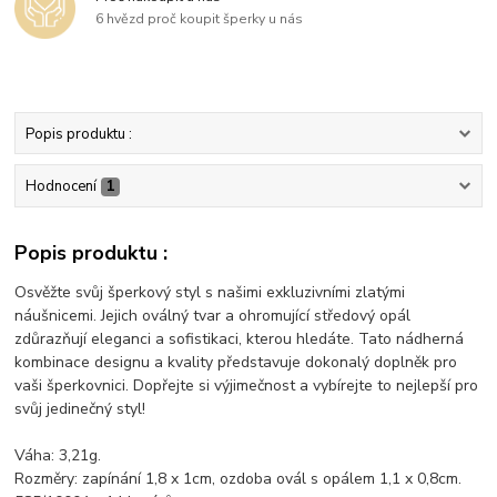
6 hvězd proč koupit šperky u nás
Popis produktu :
Hodnocení
1
Popis produktu :
Osvěžte svůj šperkový styl s našimi exkluzivními zlatými
náušnicemi. Jejich oválný tvar a ohromující středový opál
zdůrazňují eleganci a sofistikaci, kterou hledáte. Tato nádherná
kombinace designu a kvality představuje dokonalý doplněk pro
vaši šperkovnici. Dopřejte si výjimečnost a vybírejte to nejlepší pro
svůj jedinečný styl!
Váha: 3,21g.
Rozměry: zapínání 1,8 x 1cm, ozdoba ovál s opálem 1,1 x 0,8cm.