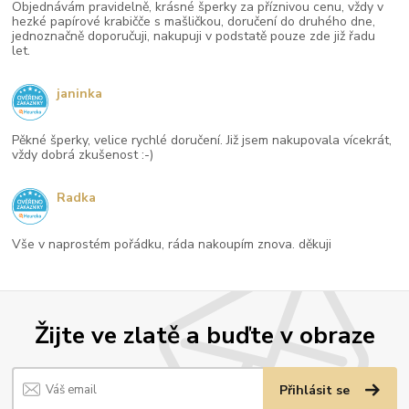
Objednávám pravidelně, krásné šperky za příznivou cenu, vždy v
hezké papírové krabičče s mašličkou, doručení do druhého dne,
jednoznačně doporučuji, nakupuji v podstatě pouze zde již řadu
let.
janinka
Pěkné šperky, velice rychlé doručení. Již jsem nakupovala vícekrát,
vždy dobrá zkušenost :-)
Radka
Vše v naprostém pořádku, ráda nakoupím znova. děkuji
Žijte ve zlatě a buďte v obraze
Přihlásit se