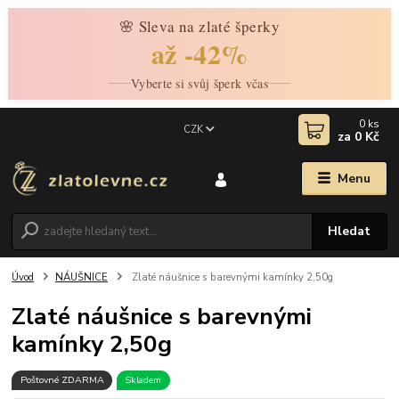
🌸 Sleva na zlaté šperky
až -42%
Vyberte si svůj šperk včas
0
ks
CZK
za
0 Kč
Menu
Hledat
Úvod
NÁUŠNICE
Zlaté náušnice s barevnými kamínky 2,50g
Zlaté náušnice s barevnými
kamínky 2,50g
Poštovné ZDARMA
Skladem