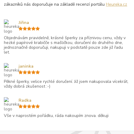
zákazníků nás doporučuje na základě recenzí portálu
Heureka.cz
Jiřina
Objednávám pravidelně, krásné šperky za příznivou cenu, vždy v
hezké papírové krabičče s mašličkou, doručení do druhého dne,
jednoznačně doporučuji, nakupuji v podstatě pouze zde již řadu
let.
janinka
Pěkné šperky, velice rychlé doručení. Již jsem nakupovala vícekrát,
vždy dobrá zkušenost :-)
Radka
Vše v naprostém pořádku, ráda nakoupím znova. děkuji