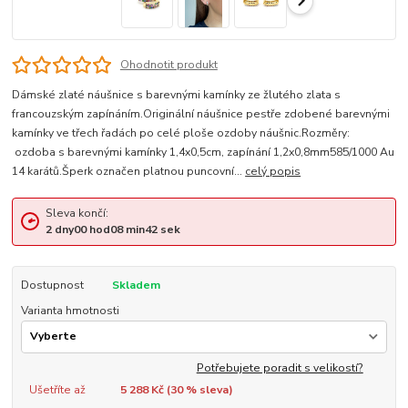
Ohodnotit produkt
Dámské zlaté náušnice s barevnými kamínky ze žlutého zlata s
francouzským zapínáním.Originální náušnice pestře zdobené barevnými
kamínky ve třech řadách po celé ploše ozdoby náušnic.Rozměry:
ozdoba s barevnými kamínky 1,4x0,5cm, zapínání 1,2x0,8mm585/1000 Au
14 karátů.Šperk označen platnou puncovní...
celý popis
Sleva končí:
2
dny
00
hod
08
min
41
sek
Dostupnost
Skladem
Varianta hmotnosti
Potřebujete poradit s velikostí?
Ušetříte až
5 288 Kč (
30
% sleva)