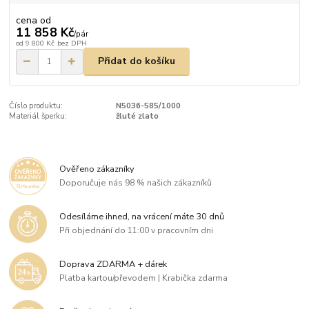
cena od
11 858 Kč
/
pár
od
9 800 Kč
bez DPH
Přidat do košíku
Číslo produktu:
N5036-585/1000
Materiál šperku:
žluté zlato
Ověřeno zákazníky
Doporučuje nás 98 % našich zákazníků
Odesíláme ihned, na vrácení máte 30 dnů
Při objednání do 11:00 v pracovním dni
Doprava ZDARMA + dárek
Platba kartou/převodem | Krabička zdarma