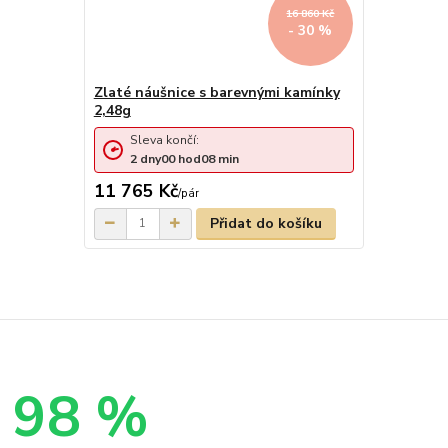
16 860 Kč
- 30 %
Zlaté náušnice s barevnými kamínky
2,48g
Sleva končí:
2
dny
00
hod
08
min
11 765 Kč
/
pár
Přidat do košíku
98 %