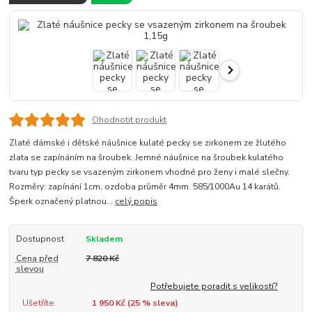
Ohodnotit produkt
Zlaté dámské i dětské náušnice kulaté pecky se zirkonem ze žlutého
zlata se zapínáním na šroubek. Jemné náušnice na šroubek kulatého
tvaru typ pecky se vsazeným zirkonem vhodné pro ženy i malé slečny.
Rozměry: zapínání 1cm, ozdoba průměr 4mm. 585/1000Au 14 karátů.
Šperk označený platnou...
celý popis
Dostupnost
Skladem
Cena před
7 820 Kč
slevou
Potřebujete poradit s velikostí?
Ušetříte
1 950 Kč (
25
% sleva)