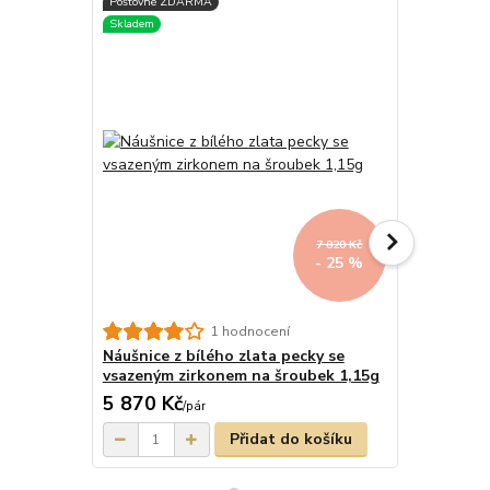
7 820 Kč
- 25 %
Zlaté náuš
1 hodnocení
puzetu 1,0
Náušnice z bílého zlata pecky se
vsazeným zirkonem na šroubek 1,15g
5 870 Kč
5 250 Kč
/
pár
Přidat do košíku