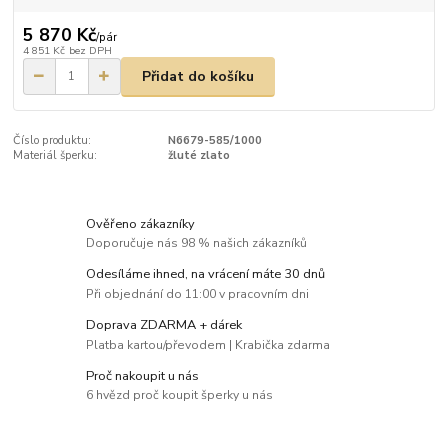
5 870 Kč
/
pár
4 851 Kč
bez DPH
Přidat do košíku
Číslo produktu:
N6679-585/1000
Materiál šperku:
žluté zlato
Ověřeno zákazníky
Doporučuje nás 98 % našich zákazníků
Odesíláme ihned, na vrácení máte 30 dnů
Při objednání do 11:00 v pracovním dni
Doprava ZDARMA + dárek
Platba kartou/převodem | Krabička zdarma
Proč nakoupit u nás
6 hvězd proč koupit šperky u nás