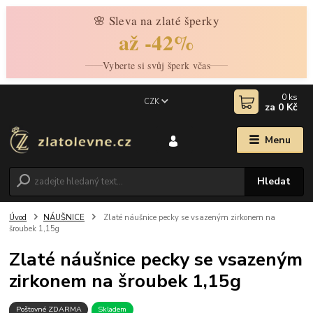
🌸 Sleva na zlaté šperky
až -42%
Vyberte si svůj šperk včas
0
ks
CZK
za
0 Kč
Menu
Hledat
Úvod
NÁUŠNICE
Zlaté náušnice pecky se vsazeným zirkonem na
šroubek 1,15g
Zlaté náušnice pecky se vsazeným
zirkonem na šroubek 1,15g
Poštovné ZDARMA
Skladem