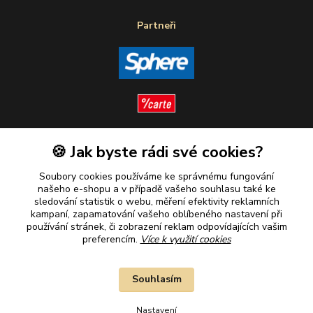
Partneři
🍪 Jak byste rádi své cookies?
Sledujte nás
Soubory cookies používáme ke správnému fungování
našeho e-shopu a v případě vašeho souhlasu také ke
sledování statistik o webu, měření efektivity reklamních
kampaní, zapamatování vašeho oblíbeného nastavení při
Plaťte u nás bezpečně
používání stránek, či zobrazení reklam odpovídajících vašim
preferencím.
Více k využití cookies
Souhlasím
Nastavení