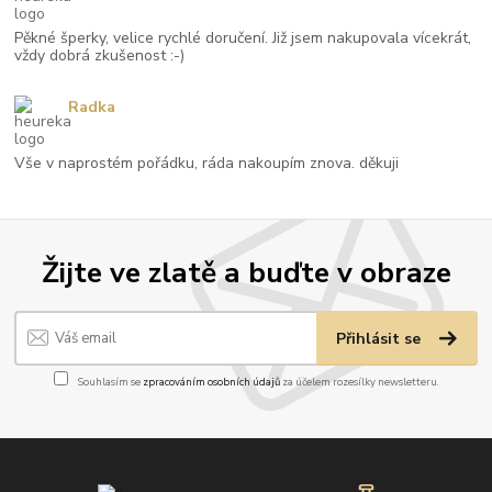
Pěkné šperky, velice rychlé doručení. Již jsem nakupovala vícekrát,
vždy dobrá zkušenost :-)
Radka
Vše v naprostém pořádku, ráda nakoupím znova. děkuji
Žijte ve zlatě a buďte v obraze
Přihlásit se
Souhlasím se
zpracováním osobních údajů
za účelem rozesílky newsletteru.