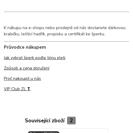
K nákupu na e-shopu nebo prodejně od nás dostanete dárkovou
krabičku, leštící hadřík, propisku a certifikát ke šperku.
Průvodce nákupem
Jak vybrat šperk podle tónu pleti
Způsob a cena doručení
Proč nakoupit u nás
VIP Club ZL ❣
Související zboží
2