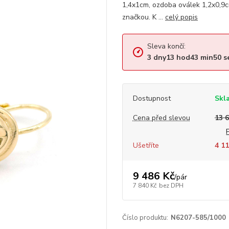
1,4x1cm, ozdoba oválek 1,2x0,9
značkou. K ...
celý popis
Sleva končí:
3
dny
13
hod
43
min
49
s
Dostupnost
Skl
Cena před slevou
13 
Ušetříte
4 11
9 486 Kč
/
pár
7 840 Kč
bez DPH
Číslo produktu:
N6207-585/1000