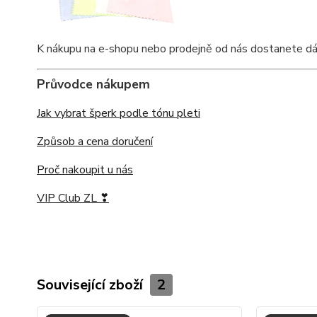
K nákupu na e-shopu nebo prodejně od nás dostanete dárko
Průvodce nákupem
Jak vybrat šperk podle tónu pleti
Způsob a cena doručení
Proč nakoupit u nás
VIP Club ZL ❣
Související zboží
2