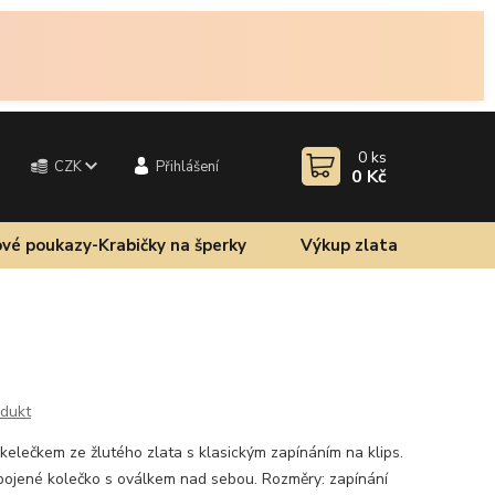
0
ks
CZK
Přihlášení
0 Kč
vé poukazy-Krabičky na šperky
Výkup zlata
odukt
elečkem ze žlutého zlata s klasickým zapínáním na klips.
opojené kolečko s oválkem nad sebou. Rozměry: zapínání