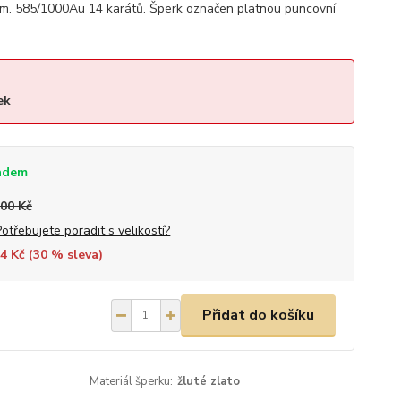
cm. 585/1000Au 14 karátů. Šperk označen platnou puncovní
ek
adem
600 Kč
Potřebujete poradit s velikostí?
4 Kč (
30
% sleva)
Přidat do košíku
Materiál šperku:
žluté zlato