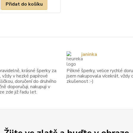
Přidat do košíku
janinka
avidelně, krásné šperky za
Pěkné šperky, velice rychlé doruč
, vždy v hezké papírové
jsem nakupovala vícekrát, vždy 
ličkou, doručení do druhého
zkušenost :-)
ně doporučuji, nakupuji v
 zde již řadu let.