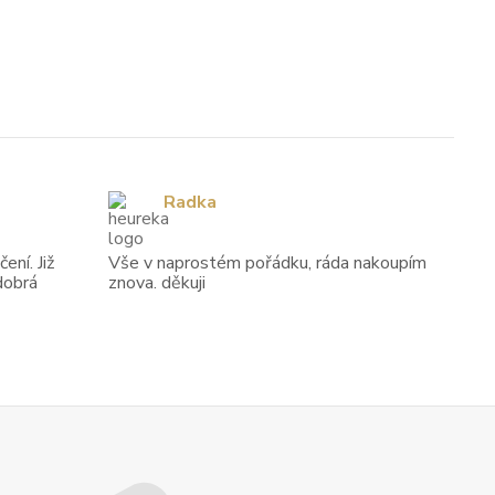
Radka
ení. Již
Vše v naprostém pořádku, ráda nakoupím
dobrá
znova. děkuji