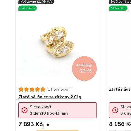
10 250 Kč
- 23 %
1 hodnocení
Zlaté náuš
Zlaté náušnice se zirkony 2,01g
Sleva končí:
Sleva
1
den
18
hod
43
min
3
dn
7 893 Kč
8 156 K
/
pár