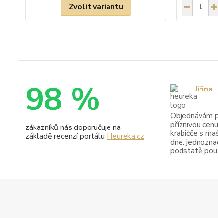
Zvolit variantu
98 %
Jiřina
Objednávám pr
příznivou cenu
zákazníků nás doporučuje na
krabičče s maš
základě recenzí portálu
Heureka.cz
dne, jednoznač
podstatě pouze