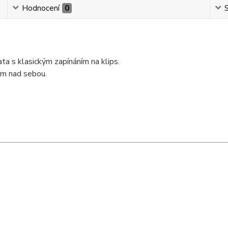
Hodnocení
0
S
a s klasickým zapínáním na klips.
em nad sebou.