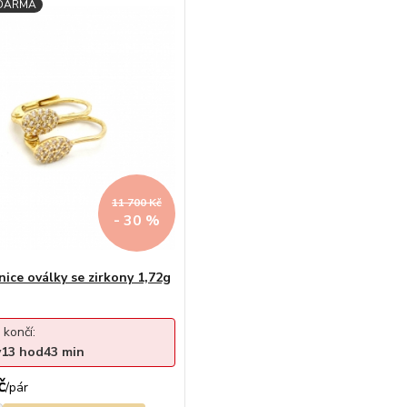
11 700 Kč
- 30 %
nice oválky se zirkony 1,72g
 končí:
y
13
hod
43
min
č
/
pár