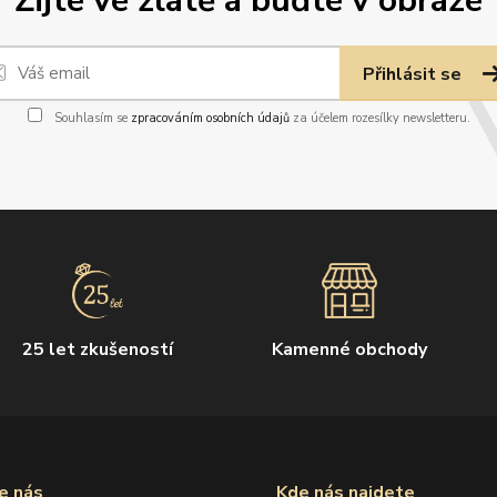
Žijte ve zlatě a buďte v obraze
Přihlásit se
Souhlasím se
zpracováním osobních údajů
za účelem rozesílky newsletteru.
25 let zkušeností
Kamenné obchody
e nás
Kde nás najdete