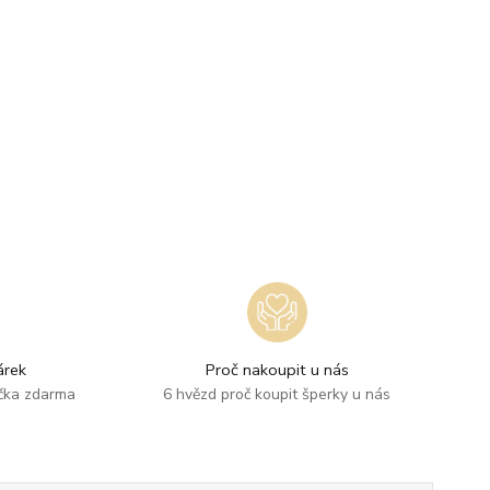
rek
Proč nakoupit u nás
ička zdarma
6 hvězd proč koupit šperky u nás