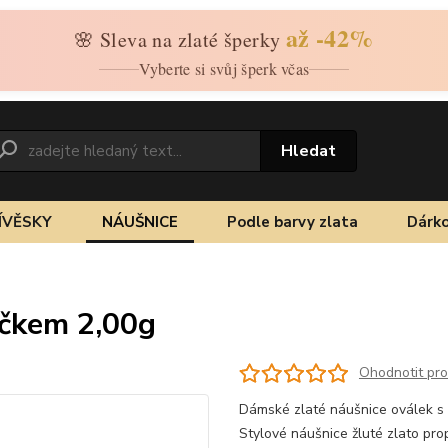
až -42%
🌸 Sleva na zlaté šperky
Vyberte si svůj šperk včas
Hledat
ÍVĚSKY
NÁUŠNICE
Podle barvy zlata
Dárko
ečkem 2,00g
Ohodnotit pr
Dámské zlaté náušnice oválek s k
Stylové náušnice žluté zlato pr