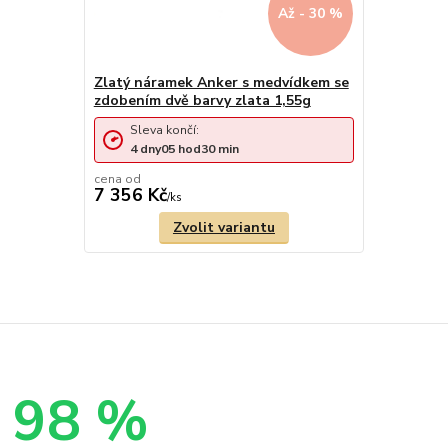
Až - 30 %
Zlatý náramek Anker s medvídkem se
zdobením dvě barvy zlata 1,55g
Sleva končí:
4
dny
05
hod
30
min
cena od
7 356 Kč
/
ks
Zvolit variantu
98 %