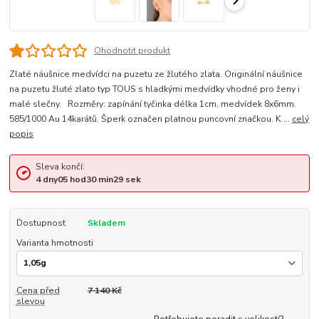
Ohodnotit produkt
Zlaté náušnice medvídci na puzetu ze žlutého zlata. Originální náušnice
na puzetu žluté zlato typ TOUS s hladkými medvídky vhodné pro ženy i
malé slečny. Rozměry: zapínání tyčinka délka 1cm, medvídek 8x6mm.
585/1000 Au 14karátů. Šperk označen platnou puncovní značkou. K ...
celý
popis
Sleva končí:
4
dny
05
hod
30
min
29
sek
Dostupnost
Skladem
Varianta hmotnosti
Cena před
7 140 Kč
slevou
Potřebujete poradit s velikostí?