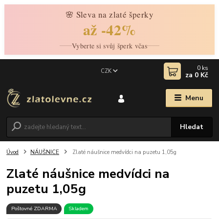
🌸 Sleva na zlaté šperky
až -42%
Vyberte si svůj šperk včas
0
ks
CZK
za
0 Kč
Menu
Hledat
Úvod
NÁUŠNICE
Zlaté náušnice medvídci na puzetu 1,05g
Zlaté náušnice medvídci na
puzetu 1,05g
Poštovné ZDARMA
Skladem