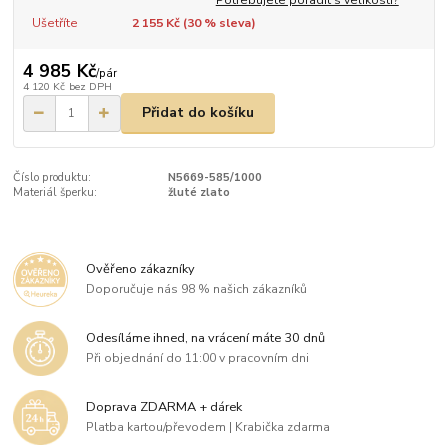
Ušetříte
2 155 Kč (
30
% sleva)
4 985 Kč
/
pár
4 120 Kč
bez DPH
Přidat do košíku
Číslo produktu:
N5669-585/1000
Materiál šperku:
žluté zlato
Ověřeno zákazníky
Doporučuje nás 98 % našich zákazníků
Odesíláme ihned, na vrácení máte 30 dnů
Při objednání do 11:00 v pracovním dni
Doprava ZDARMA + dárek
Platba kartou/převodem | Krabička zdarma