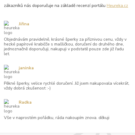
zákazníků nás doporučuje na základě recenzí portálu
Heureka.cz
Jiřina
Objednávám pravidelně, krásné šperky za příznivou cenu, vždy v
hezké papírové krabičče s mašličkou, doručení do druhého dne,
jednoznačně doporučuji, nakupuji v podstatě pouze zde již řadu
let.
janinka
Pěkné šperky, velice rychlé doručení. Již jsem nakupovala vícekrát,
vždy dobrá zkušenost :-)
Radka
Vše v naprostém pořádku, ráda nakoupím znova. děkuji