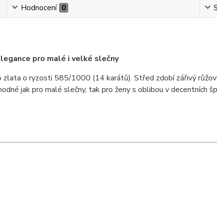
Hodnocení
0
S
elegance pro malé i velké slečny
o zlata o ryzosti 585/1000 (14 karátů). Střed zdobí zářivý růžo
odné jak pro malé slečny, tak pro ženy s oblibou v decentních šp