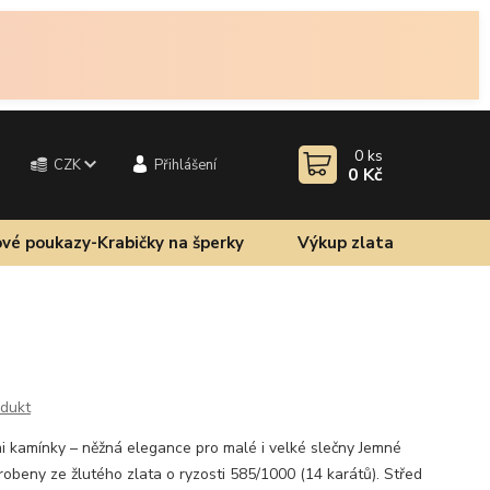
0
ks
CZK
Přihlášení
0 Kč
vé poukazy-Krabičky na šperky
Výkup zlata
odukt
mi kamínky – něžná elegance pro malé i velké slečny Jemné
robeny ze žlutého zlata o ryzosti 585/1000 (14 karátů). Střed