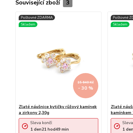
Související zboží
3
15 640 Kč
- 30 %
Zlaté náušnice kytičky růžový kamínek
Zlaté náuš
a zirkony 2,30g
kamínkem 
Sleva končí:
Sleva
1
den
21
hod
49
min
1
de