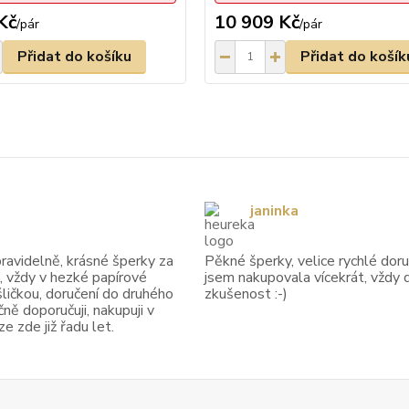
Kč
10 909 Kč
/
pár
/
pár
Přidat do košíku
Přidat do košík
janinka
avidelně, krásné šperky za
Pěkné šperky, velice rychlé doruč
, vždy v hezké papírové
jsem nakupovala vícekrát, vždy 
ličkou, doručení do druhého
zkušenost :-)
ně doporučuji, nakupuji v
 zde již řadu let.