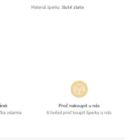
Materiál šperku:
žluté zlato
rek
Proč nakoupit u nás
ička zdarma
6 hvězd proč koupit šperky u nás