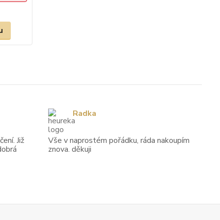
u
Radka
ení. Již
Vše v naprostém pořádku, ráda nakoupím
dobrá
znova. děkuji