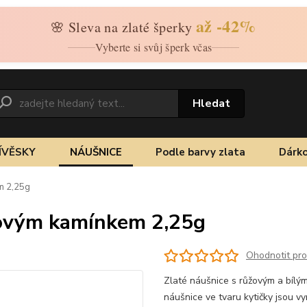
až -42%
🌸 Sleva na zlaté šperky
Vyberte si svůj šperk včas
Hledat
ÍVĚSKY
NÁUŠNICE
Podle barvy zlata
Dárko
em 2,25g
ůžovým kamínkem 2,25g
Ohodnotit pr
Zlaté náušnice s růžovým a bílý
náušnice ve tvaru kytičky jsou vy