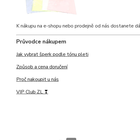
K nákupu na e-shopu nebo prodejně od nás dostanete dárko
Průvodce nákupem
Jak vybrat šperk podle tónu pleti
Způsob a cena doručení
Proč nakoupit u nás
VIP Club ZL ❣