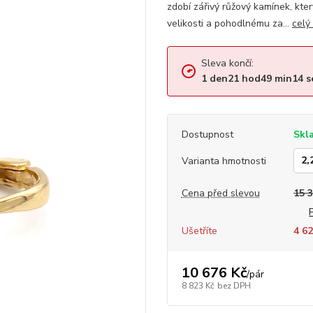
zdobí zářivý růžový kamínek, kte
velikosti a pohodlnému za...
celý
Sleva končí:
1
den
21
hod
49
min
13
s
Dostupnost
Skl
Varianta hmotnosti
Cena před slevou
15 
Ušetříte
4 62
10 676 Kč
/
pár
8 823 Kč
bez DPH