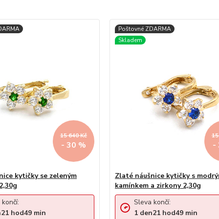
15 640 Kč
15
- 30 %
-
nice kytičky se zeleným
Zlaté náušnice kytičky s modr
2,30g
kamínkem a zirkony 2,30g
 končí:
Sleva končí:
n
21
hod
49
min
1
den
21
hod
49
min