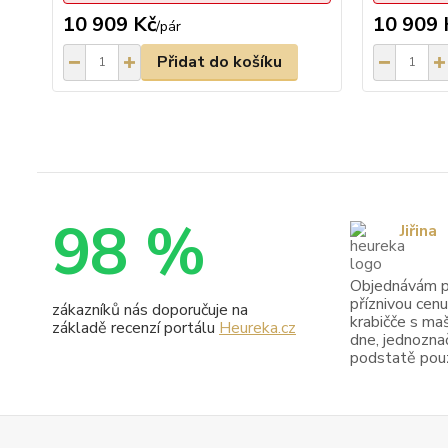
10 909 Kč
10 909 
/
pár
Přidat do košíku
98 %
Jiřina
Objednávám pr
příznivou cenu
zákazníků nás doporučuje na
krabičče s maš
základě recenzí portálu
Heureka.cz
dne, jednoznač
podstatě pouze