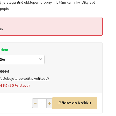
rý je elegantně obklopen drobnými bílými kamínky. Díky své
 popis
ek
adem
300 Kč
Potřebujete poradit s velikostí?
4 Kč (
30
% sleva)
Přidat do košíku