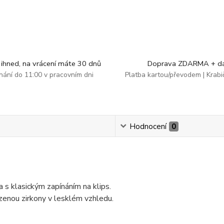
ihned, na vrácení máte 30 dnů
Doprava ZDARMA + dá
dnání do 11:00 v pracovním dni
Platba kartou/převodem | Krab
Hodnocení
0
 s klasickým zapínáním na klips.
enou zirkony v lesklém vzhledu.