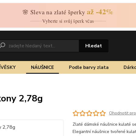
až -42%
🌸 Sleva na zlaté šperky
Vyberte si svůj šperk včas
Hledat
ÍVĚSKY
NÁUŠNICE
Podle barvy zlata
Dárko
kony 2,78g
Ohodnotit pr
Zlaté dámské náušnice kulaté se 
Elegantní náušnice tvořené kul