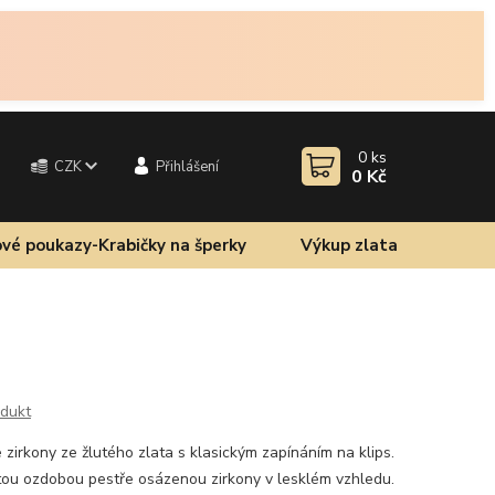
0
ks
CZK
Přihlášení
0 Kč
vé poukazy-Krabičky na šperky
Výkup zlata
odukt
zirkony ze žlutého zlata s klasickým zapínáním na klips.
atou ozdobou pestře osázenou zirkony v lesklém vzhledu.