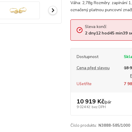
Váha: 2,78g Rozměry: zapínání 
označený platnou puncovní značk
Sleva končí:
2
dny
12
hod
45
min
39
s
Dostupnost
Skl
Cena před slevou
18 
Ušetříte
7 98
10 919 Kč
/
pár
9 024 Kč
bez DPH
Číslo produktu:
N3888-585/1000