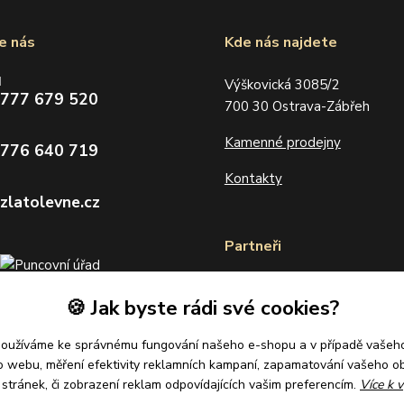
e nás
Kde nás najdete
d
Výškovická 3085/2
 777 679 520
700 30 Ostrava-Zábřeh
Kamenné prodejny
 776 640 719
Kontakty
zlatolevne.cz
Partneři
🍪 Jak byste rádi své cookies?
používáme ke správnému fungování našeho e-shopu a v případě vašeho
k o webu, měření efektivity reklamních kampaní, zapamatování vašeho o
í stránek, či zobrazení reklam odpovídajících vašim preferencím.
Více k v