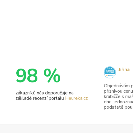
98 %
Jiřina
Objednávám pr
příznivou cenu
zákazníků nás doporučuje na
krabičče s maš
základě recenzí portálu
Heureka.cz
dne, jednoznač
podstatě pouze