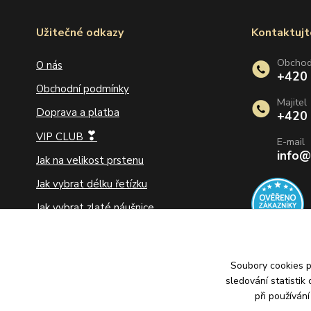
Užitečné odkazy
Kontaktujt
Obcho
O nás
+420
Obchodní podmínky
Majitel
Doprava a platba
+420
❣
VIP CLUB
E-mail
info@
Jak na velikost prstenu
Jak vybrat délku řetízku
Jak vybrat zlaté náušnice
Jak pečovat o šperky
Ochrana osobních údajů
Soubory cookies 
Vrácení zboží a reklamace
sledování statisti
při používán