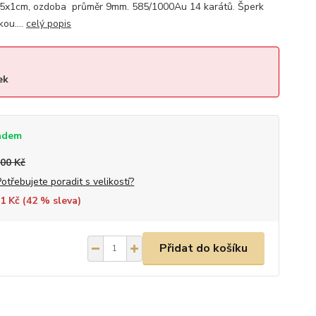
1,5x1cm, ozdoba průměr 9mm. 585/1000Au 14 karátů. Šperk
ou....
celý popis
ek
adem
900 Kč
Potřebujete poradit s velikostí?
1 Kč (
42
% sleva)
Přidat do košíku