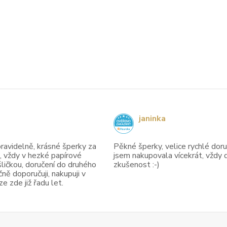
janinka
avidelně, krásné šperky za
Pěkné šperky, velice rychlé doruč
, vždy v hezké papírové
jsem nakupovala vícekrát, vždy 
ličkou, doručení do druhého
zkušenost :-)
ně doporučuji, nakupuji v
 zde již řadu let.