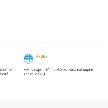
Radka
ení. Již
Vše v naprostém pořádku, ráda nakoupím
dobrá
znova. děkuji