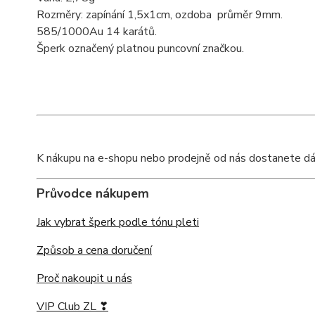
Rozměry: zapínání 1,5x1cm, ozdoba průměr 9mm.
585/1000Au 14 karátů.
Šperk označený platnou puncovní značkou.
K nákupu na e-shopu nebo prodejně od nás dostanete dárko
Průvodce nákupem
Jak vybrat šperk podle tónu pleti
Způsob a cena doručení
Proč nakoupit u nás
VIP Club ZL ❣