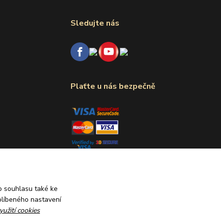
Sledujte nás
Plaťte u nás bezpečně
 souhlasu také ke
blíbeného nastavení
yužití cookies