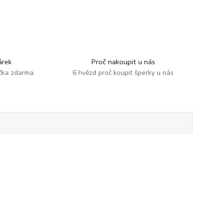
rek
Proč nakoupit u nás
ička zdarma
6 hvězd proč koupit šperky u nás