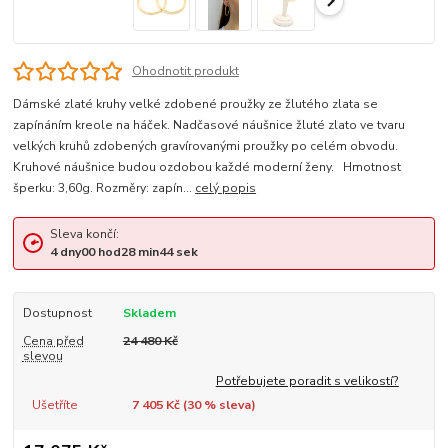
Ohodnotit produkt
Dámské zlaté kruhy velké zdobené proužky ze žlutého zlata se
zapínáním kreole na háček. Nadčasové náušnice žluté zlato ve tvaru
velkých kruhů zdobených gravírovanými proužky po celém obvodu.
Kruhové náušnice budou ozdobou každé moderní ženy. Hmotnost
šperku: 3,60g. Rozměry: zapín...
celý popis
Sleva končí:
4
dny
00
hod
28
min
44
sek
Dostupnost
Skladem
Cena před
24 480 Kč
slevou
Potřebujete poradit s velikostí?
Ušetříte
7 405 Kč (
30
% sleva)