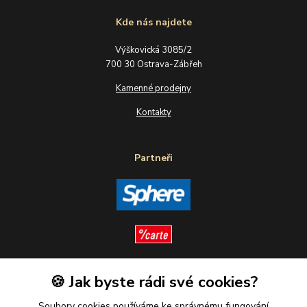
Kde nás najdete
Výškovická 3085/2
700 30 Ostrava-Zábřeh
Kamenné prodejny
Kontakty
Partneři
🍪 Jak byste rádi své cookies?
Sledujte nás
Soubory cookies používáme ke správnému fungování