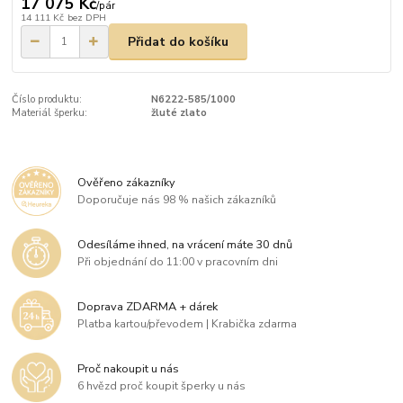
17 075 Kč
/
pár
14 111 Kč
bez DPH
Přidat do košíku
Číslo produktu:
N6222-585/1000
Materiál šperku:
žluté zlato
Ověřeno zákazníky
Doporučuje nás 98 % našich zákazníků
Odesíláme ihned, na vrácení máte 30 dnů
Při objednání do 11:00 v pracovním dni
Doprava ZDARMA + dárek
Platba kartou/převodem | Krabička zdarma
Proč nakoupit u nás
6 hvězd proč koupit šperky u nás