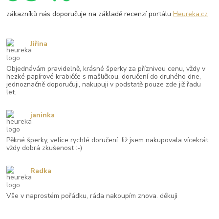
zákazníků nás doporučuje na základě recenzí portálu
Heureka.cz
Jiřina
Objednávám pravidelně, krásné šperky za příznivou cenu, vždy v
hezké papírové krabičče s mašličkou, doručení do druhého dne,
jednoznačně doporučuji, nakupuji v podstatě pouze zde již řadu
let.
janinka
Pěkné šperky, velice rychlé doručení. Již jsem nakupovala vícekrát,
vždy dobrá zkušenost :-)
Radka
Vše v naprostém pořádku, ráda nakoupím znova. děkuji