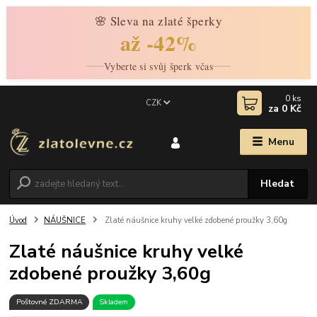
🌸 Sleva na zlaté šperky
až -42%
Vyberte si svůj šperk včas
0
ks
CZK
za
0 Kč
Menu
Hledat
Úvod
NÁUŠNICE
Zlaté náušnice kruhy velké zdobené proužky 3,60g
Zlaté náušnice kruhy velké
zdobené proužky 3,60g
Poštovné ZDARMA
Skladem