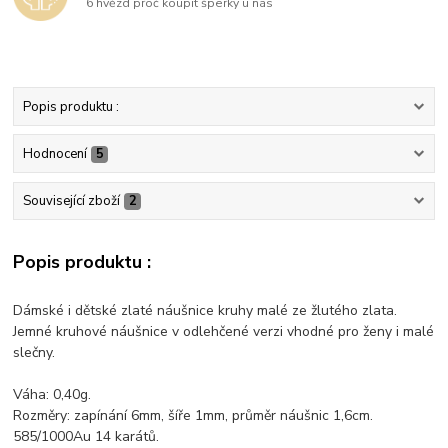
6 hvězd proč koupit šperky u nás
Popis produktu :
Hodnocení
5
Související zboží
2
Popis produktu :
Dámské i dětské zlaté náušnice kruhy malé ze žlutého zlata.
Jemné kruhové náušnice v odlehčené verzi vhodné pro ženy i malé
slečny.
Váha: 0,40g.
Rozměry: zapínání 6mm, šíře 1mm, průměr náušnic 1,6cm.
585/1000Au 14 karátů.