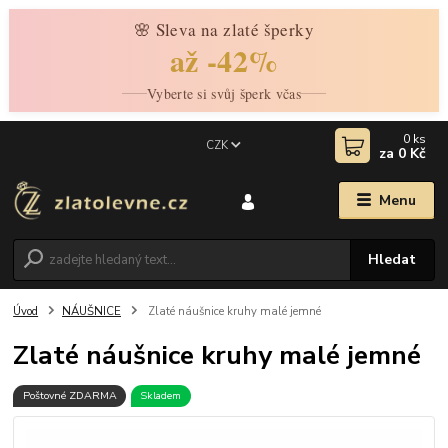
🌸 Sleva na zlaté šperky
až -42%
Vyberte si svůj šperk včas
0
ks
CZK
za
0 Kč
Menu
Hledat
Úvod
NÁUŠNICE
Zlaté náušnice kruhy malé jemné
Zlaté náušnice kruhy malé jemné
Poštovné ZDARMA
Skladem