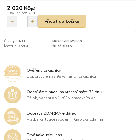
2 020 Kč
/
pár
1 669 Kč
bez DPH
Přidat do košíku
Číslo produktu:
N6700-585/1000
Materiál šperku:
žluté zlato
Ověřeno zákazníky
Doporučuje nás 98 % našich zákazníků
Odesíláme ihned, na vrácení máte 30 dnů
Při objednání do 11:00 v pracovním dni
Doprava ZDARMA + dárek
Platba kartou/převodem | Krabička zdarma
Proč nakoupit u nás