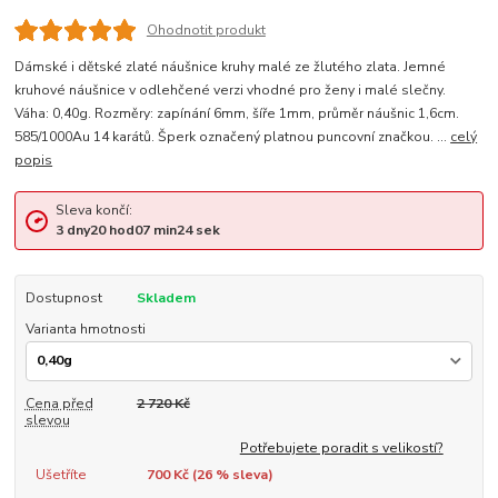
Ohodnotit produkt
Dámské i dětské zlaté náušnice kruhy malé ze žlutého zlata. Jemné
kruhové náušnice v odlehčené verzi vhodné pro ženy i malé slečny.
Váha: 0,40g. Rozměry: zapínání 6mm, šíře 1mm, průměr náušnic 1,6cm.
585/1000Au 14 karátů. Šperk označený platnou puncovní značkou. ...
celý
popis
Sleva končí:
3
dny
20
hod
07
min
24
sek
Dostupnost
Skladem
Varianta hmotnosti
Cena před
2 720 Kč
slevou
Potřebujete poradit s velikostí?
Ušetříte
700 Kč (
26
% sleva)