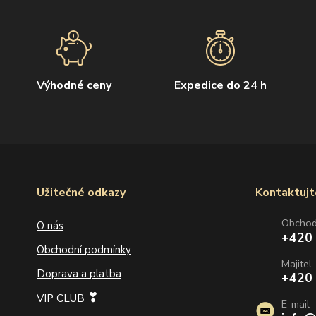
Výhodné ceny
Expedice do 24 h
Užitečné odkazy
Kontaktujt
Obcho
O nás
+420
Obchodní podmínky
Majitel
Doprava a platba
+420
❣
VIP CLUB
E-mail