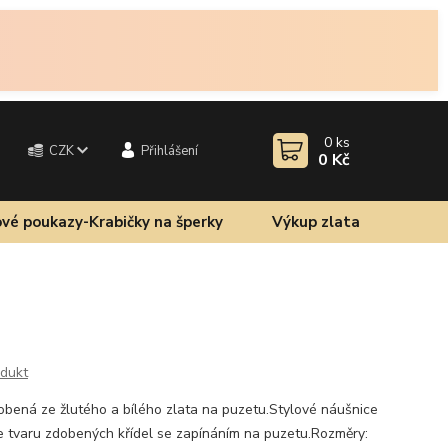
0
ks
CZK
Přihlášení
0 Kč
vé poukazy-Krabičky na šperky
Výkup zlata
odukt
obená ze žlutého a bílého zlata na puzetu.Stylové náušnice
e tvaru zdobených křídel se zapínáním na puzetu.Rozměry: