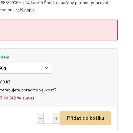
.585/1000Au 14 karátů.Šperk označený platnou puncovní
bo pr...
celý popis
adem
880 Kč
Potřebujete poradit s velikostí?
7 Kč (
42
% sleva)
Přidat do košíku