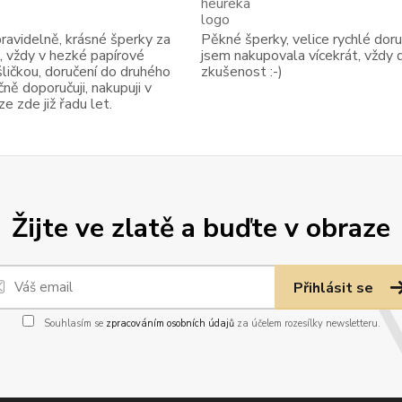
avidelně, krásné šperky za
Pěkné šperky, velice rychlé doruč
, vždy v hezké papírové
jsem nakupovala vícekrát, vždy 
ličkou, doručení do druhého
zkušenost :-)
ně doporučuji, nakupuji v
 zde již řadu let.
Žijte ve zlatě a buďte v obraze
Přihlásit se
Souhlasím se
zpracováním osobních údajů
za účelem rozesílky newsletteru.