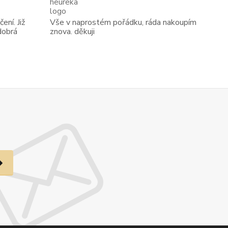
ení. Již
Vše v naprostém pořádku, ráda nakoupím
dobrá
znova. děkuji