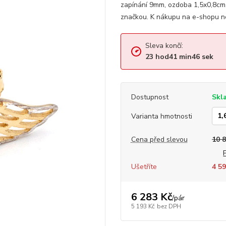
zapínání 9mm, ozdoba 1,5x0,8cm
značkou. K nákupu na e-shopu ne
Sleva končí:
23
hod
41
min
46
sek
Dostupnost
Skl
Varianta hmotnosti
Cena před slevou
10 
Ušetříte
4 59
6 283 Kč
/
pár
5 193 Kč
bez DPH