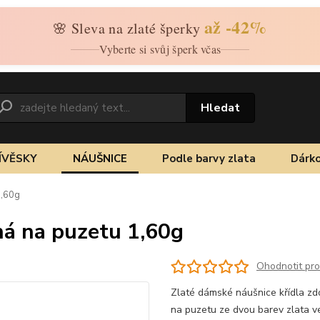
až -42%
🌸 Sleva na zlaté šperky
Vyberte si svůj šperk včas
Hledat
ÍVĚSKY
NÁUŠNICE
Podle barvy zlata
Dárko
1,60g
ná na puzetu 1,60g
Ohodnotit pr
Zlaté dámské náušnice křídla zd
na puzetu ze dvou barev zlata v