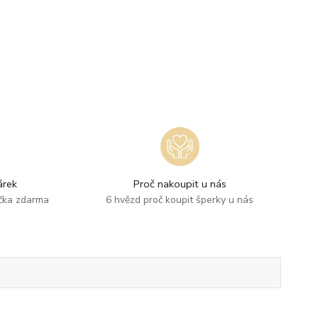
rek
Proč nakoupit u nás
ička zdarma
6 hvězd proč koupit šperky u nás