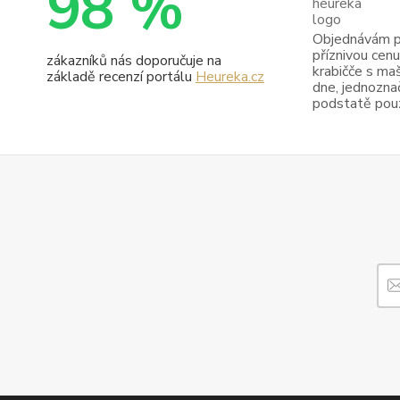
98 %
Objednávám pr
příznivou cenu
zákazníků nás doporučuje na
krabičče s maš
základě recenzí portálu
Heureka.cz
dne, jednoznač
podstatě pouze