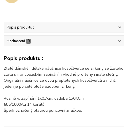
Popis produktu :
Hodnocení
0
Popis produktu :
Zlaté dámské i dětské náušnice kosočtverce se zirkony ze žlutého
zlata s francouzským zapínáním vhodné pro ženy i malé slečny.
Originální náušnice ze dvou propletených kosočtverců z nichž
jeden je po celé ploše ozdoben zirkony.
Rozměry: zapínání 1x0,7cm, ozdoba 1x0,8cm.
585/1000Au 14 karátů.
Šperk označený platnou puncovní značkou.