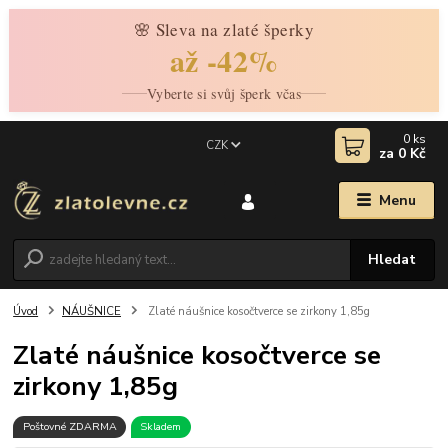
🌸 Sleva na zlaté šperky
až -42%
Vyberte si svůj šperk včas
0
ks
CZK
za
0 Kč
Menu
Hledat
Úvod
NÁUŠNICE
Zlaté náušnice kosočtverce se zirkony 1,85g
Zlaté náušnice kosočtverce se
zirkony 1,85g
Poštovné ZDARMA
Skladem