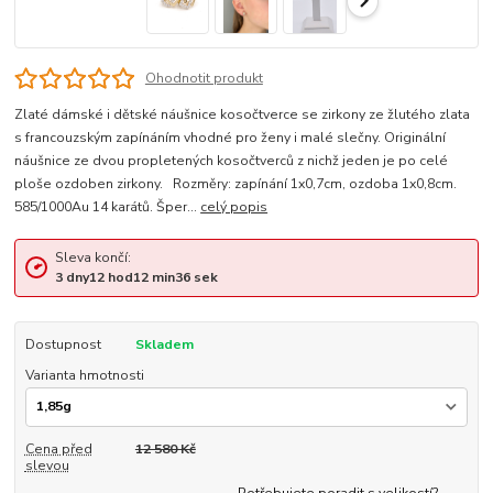
Ohodnotit produkt
Zlaté dámské i dětské náušnice kosočtverce se zirkony ze žlutého zlata
s francouzským zapínáním vhodné pro ženy i malé slečny. Originální
náušnice ze dvou propletených kosočtverců z nichž jeden je po celé
ploše ozdoben zirkony. Rozměry: zapínání 1x0,7cm, ozdoba 1x0,8cm.
585/1000Au 14 karátů. Šper...
celý popis
Sleva končí:
3
dny
12
hod
12
min
35
sek
Dostupnost
Skladem
Varianta hmotnosti
Cena před
12 580 Kč
slevou
Potřebujete poradit s velikostí?