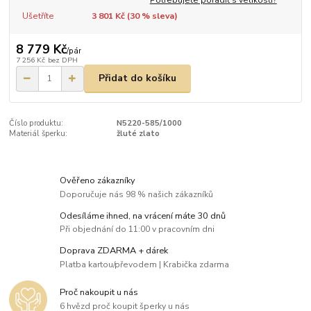
Ušetříte
3 801 Kč (
30
% sleva)
8 779 Kč
/
pár
7 256 Kč
bez DPH
Přidat do košíku
Číslo produktu:
N5220-585/1000
Materiál šperku:
žluté zlato
Ověřeno zákazníky
Doporučuje nás 98 % našich zákazníků
Odesíláme ihned, na vrácení máte 30 dnů
Při objednání do 11:00 v pracovním dni
Doprava ZDARMA + dárek
Platba kartou/převodem | Krabička zdarma
Proč nakoupit u nás
6 hvězd proč koupit šperky u nás