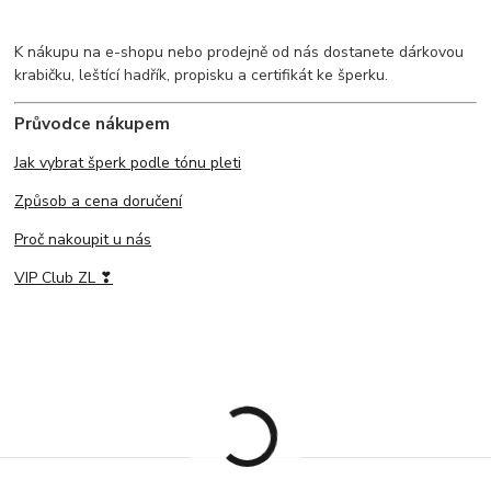
K nákupu na e-shopu nebo prodejně od nás dostanete dárkovou
krabičku, leštící hadřík, propisku a certifikát ke šperku.
Průvodce nákupem
Jak vybrat šperk podle tónu pleti
Způsob a cena doručení
Proč nakoupit u nás
VIP Club ZL ❣