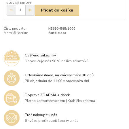
9 292 Kč
bez DPH
Přidat do košíku
Číslo produktu:
N5690-585/1000
Materiál šperku:
žluté zlato
Ověřeno zákazníky
Doporučuje nás 98 % našich zákazníků
Odesíláme ihned, na vrácení máte 30 dnů
Při objednání do 11:00 v pracovním dni
Doprava ZDARMA + dárek
Platba kartou/převodem | Krabička zdarma
Proč nakoupit u nás
6 hvězd proč koupit šperky u nás