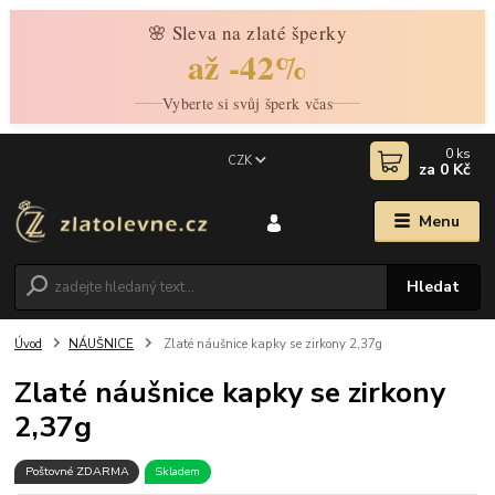
🌸 Sleva na zlaté šperky
až -42%
Vyberte si svůj šperk včas
0
ks
CZK
za
0 Kč
Menu
Hledat
Úvod
NÁUŠNICE
Zlaté náušnice kapky se zirkony 2,37g
Zlaté náušnice kapky se zirkony
2,37g
Poštovné ZDARMA
Skladem