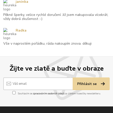
janinka
Pěkné šperky, velice rychlé doručení. Již jsem nakupovala vícekrát,
vždy dobrá zkušenost :-)
Radka
Vše v naprostém pořádku, ráda nakoupím znova. děkuji
Žijte ve zlatě a buďte v obraze
Přihlásit se
Souhlasím se
zpracováním osobních údajů
za účelem rozesílky newsletteru.