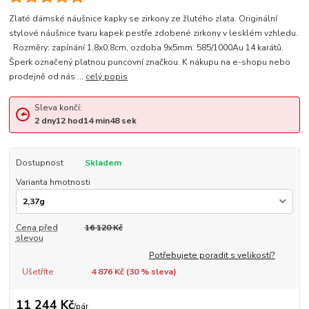
Zlaté dámské náušnice kapky se zirkony ze žlutého zlata. Originální
stylové náušnice tvaru kapek pestře zdobené zirkony v lesklém vzhledu.
Rozměry: zapínání 1,8x0,8cm, ozdoba 9x5mm. 585/1000Au 14 karátů.
Šperk označený platnou puncovní značkou. K nákupu na e-shopu nebo
prodejně od nás ...
celý popis
Sleva končí:
2
dny
12
hod
14
min
48
sek
Dostupnost
Skladem
Varianta hmotnosti
Cena před
16 120 Kč
slevou
Potřebujete poradit s velikostí?
Ušetříte
4 876 Kč (
30
% sleva)
11 244 Kč
/
pár