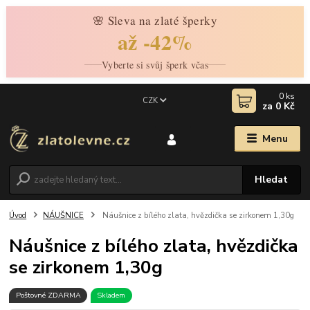
🌸 Sleva na zlaté šperky
až -42%
Vyberte si svůj šperk včas
0
ks
CZK
za
0 Kč
Menu
Hledat
Úvod
NÁUŠNICE
Náušnice z bílého zlata, hvězdička se zirkonem 1,30g
Náušnice z bílého zlata, hvězdička
se zirkonem 1,30g
Poštovné ZDARMA
Skladem