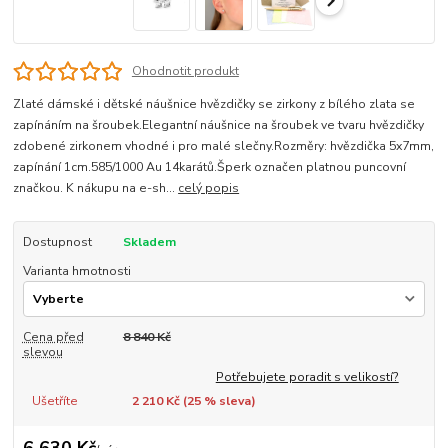
Ohodnotit produkt
Zlaté dámské i dětské náušnice hvězdičky se zirkony z bílého zlata se
zapínáním na šroubek.Elegantní náušnice na šroubek ve tvaru hvězdičky
zdobené zirkonem vhodné i pro malé slečny.Rozměry: hvězdička 5x7mm,
zapínání 1cm.585/1000 Au 14karátů.Šperk označen platnou puncovní
značkou. K nákupu na e-sh...
celý popis
Dostupnost
Skladem
Varianta hmotnosti
Cena před
8 840 Kč
slevou
Potřebujete poradit s velikostí?
Ušetříte
2 210 Kč (
25
% sleva)