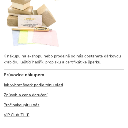
K nákupu na e-shopu nebo prodejně od nás dostanete dárkovou
krabičku, leštící hadřík, propisku a certifikát ke šperku.
Průvodce nákupem
Jak vybrat šperk podle tónu pleti
Způsob a cena doručení
Proč nakoupit u nás
VIP Club ZL ❣