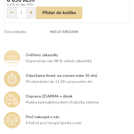
6 630 Kč
/
pár
5 479 Kč
bez DPH
Přidat do košíku
Číslo produktu:
N4114-585/1000
Ověřeno zákazníky
Doporučuje nás 98 % našich zákazníků
Odesíláme ihned, na vrácení máte 30 dnů
Při objednání do 11:00 v pracovním dni
Doprava ZDARMA + dárek
Platba kartou/převodem | Krabička zdarma
Proč nakoupit u nás
6 hvězd proč koupit šperky u nás