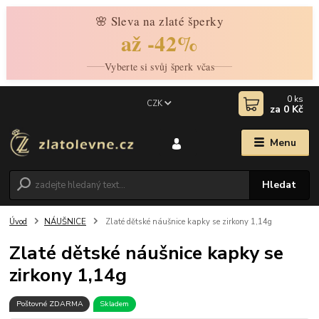
🌸 Sleva na zlaté šperky
až -42%
Vyberte si svůj šperk včas
0
ks
CZK
za
0 Kč
Menu
Hledat
Úvod
NÁUŠNICE
Zlaté dětské náušnice kapky se zirkony 1,14g
Zlaté dětské náušnice kapky se
zirkony 1,14g
Poštovné ZDARMA
Skladem