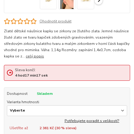
Ohodnotit produkt
Zlaté dětské náušnice kapky se zirkony ze žlutého zlata. Jemné náušnice
žluté zlato ve tvaru kapiček zdobených gravírováním, vsazeným
středovým zirkony kulatého tvaru a malým zirkonkem v horní části kapičky
vhodné pro miminka. Váha: 1,14g Rozměry: zapínání 1,4x0,7cm, ozdoba
kapka se z...
celý popis
Sleva končí:
4
hod
17
min
16
sek
Dostupnost
Skladem
Varianta hmotnosti
Potřebujete poradit s velikostí?
Ušetříte až
2 361 Kč (
30
% sleva)