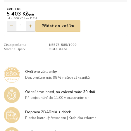
cena od
5 403 Kč
/
pár
od
4 466 Kč
bez DPH
Přidat do košíku
Číslo produktu:
N5575-585/1000
Materiál šperku:
žluté zlato
Ověřeno zákazníky
Doporučuje nás 98 % našich zákazníků
Odesíláme ihned, na vrácení máte 30 dnů
Při objednání do 11:00 v pracovním dni
Doprava ZDARMA + dárek
Platba kartou/převodem | Krabička zdarma