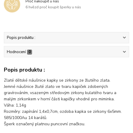
Proč nakoupit u nás
6 hvězd proč koupit šperky u nás
Popis produktu :
Hodnocení
0
Popis produktu :
Zlaté dětské náušnice kapky se zirkony ze žlutého zlata.
Jemné náušnice žluté zlato ve tvaru kapiček zdobených
gravírováním, vsazeným středovým zirkony kulatého tvaru a
malým zirkonkem v horní části kapičky vhodné pro miminka.
Váha: 1,14g
Rozměry: zapínání 1,4x0,7cm, ozdoba kapka se zirkony 6x5mm.
585/1000Au 14 karátů.
Šperk označený platnou puncovní značkou.