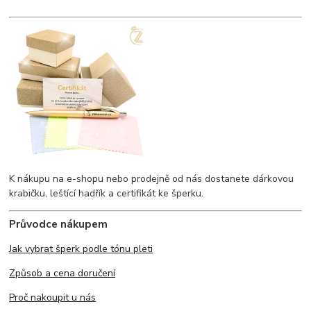
K nákupu na e-shopu nebo prodejně od nás dostanete dárkovou
krabičku, leštící hadřík a certifikát ke šperku.
Průvodce nákupem
Jak vybrat šperk podle tónu pleti
Způsob a cena doručení
Proč nakoupit u nás